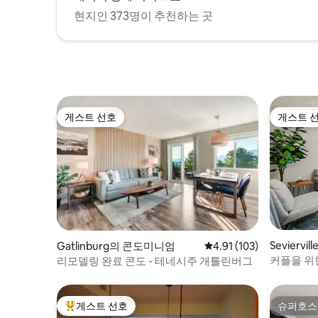
현지인 373명이 추천하는 곳
게스트 선호
게스트 
게스트 선호
게스트 
Sevierv
Gatlinburg의 콘도미니엄
평점 4.91점(5점 만점), 
4.91 (103)
커플을 위한
리모델링 완료 콘도 - 테네시주 개틀린버그
게스트 선호
슈퍼호스
상위 게스트 선호
슈퍼호스