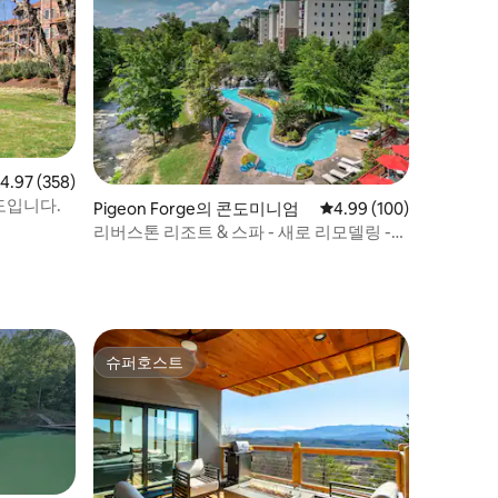
점 4.97점(5점 만점), 후기 358개
4.97 (358)
도입니다.
Pigeon Forge의 콘도미니엄
평점 4.99점(5점 만점), 
4.99 (100)
리버스톤 리조트 & 스파 - 새로 리모델링 -
레이지 리버
슈퍼호스트
슈퍼호스트