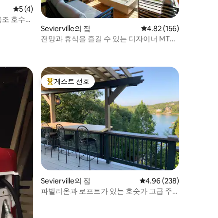
평점 5점(5점 만점), 후기 4개
5 (4)
욕조 호수
Sevierville의 집
평점 4.82점(5점 만점), 
4.82 (156)
전망과 휴식을 즐길 수 있는 디자이너 MTN
산장
게스트 선호
상위 게스트 선호
Sevierville의 집
평점 4.96점(5점 만점), 
4.96 (238)
파빌리온과 로프트가 있는 호숫가 고급 주
택