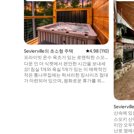
Sevierville의 초소형 주택
평점 4.98점(5점 만점), 
4.98 (110)
프라이빗 온수 욕조가 있는 로맨틱한 스모
키 마운틴 통나무집
다운 인 더 식켓에서 편안한 시간을 보내세
요! 침실 1개와 욕실 1개가 있는 이 매력적인
작은 통나무집에는 럭셔리한 킹사이즈 침대
가 마련되어 있으며, 평화로운 휴가를 위한
완벽한 장소입니다. 자연으로 둘러싸인 전
용 온수 욕조에 몸을 담그거나, 편안한 숙박
을 위해 필요한 모든 것을 갖춘 숙소 내부에
서 아늑한 시간을 보내세요. 고요한 곳에 자
Sevierv
리 잡고 있지만, 돌리우드와 피전 포지에서
산속에 있는
단 25분 거리에 있습니다. 긴장을 풀고, 재충
명 숙박 
스모키 산
전하고, 오래 기억할 수 있는 추억을 만들 수
미안 오두
있는 이상적인 스모키 마운틴 휴양지입니
난로 옆에
다.