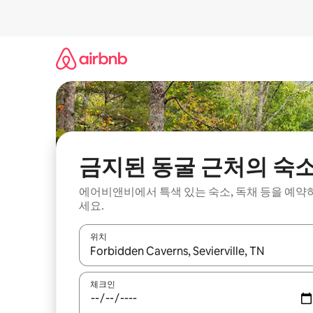
콘
텐
츠
로
바
로
가
기
금지된 동굴 근처의 숙
에어비앤비에서 특색 있는 숙소, 독채 등을 예약
세요.
위치
결과가 나오면 위·아래 화살표 키를 사용하거나 터치
체크인