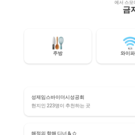
에서 스모
금
휴식을 취
규모의 이
대적인 편
다. 개틀린
분, 세비
모험, 휴
다리고 있
예약하세
주방
와이파
성제임스바이더시성공회
현지인 223명이 추천하는 곳
해적의 항해 디너 & 쇼