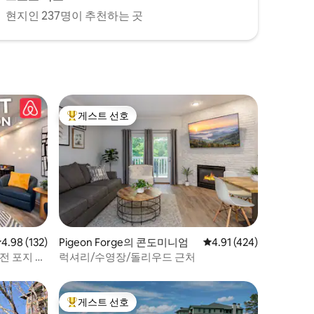
현지인 237명이 추천하는 곳
게스트 선호
상위 게스트 선호
점 4.98점(5점 만점), 후기 132개
4.98 (132)
Pigeon Forge의 콘도미니엄
평점 4.91점(5점 만점), 
4.91 (424)
전 포지 콘
럭셔리/수영장/돌리우드 근처
게스트 선호
상위 게스트 선호