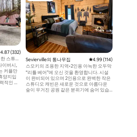
욕조가 있
럭셔리
완벽한 휴양
고급 숙
립공원의 
대적인 통
욕조, 가스
에어비앤비
에 딸린 전
의 산속 
점 4.87점(5점 만점), 후기 332개
4.87 (332)
식료품점과
늑한 스튜디
Sevierville의 통나무집
평점 4.99점(5점 만점), 
4.99 (114)
다. 이곳
 프라이버시,
만드세요!
스모키의 조용한 지역•2인용 아늑한 오두막
는 커플만
“리틀 베어”에 오신 것을 환영합니다. 시설
 휴양지입
이 완비되어 있으며 2인용으로 완벽한 작은
매력적인 숙
스튜디오 캐빈은 새로운 것으로 아름다운
 편의시설을
숲이 우거진 공원 같은 분위기에 숨어 있습
기념하거나
니다. 아름다운 더글러스 호수와 가깝고 피
람과 함께
전 포지와 개틀린버그까지 차로 20~25분 거
리에 있습니다. 신선한 가을 저녁에는 덮인
 20분 거리
화덕 아래에서 자연의 소리를 감상하고, 하
 거리 돌리우
루 동안 탐험을 마치고 2인용 전용 온수 욕조
에 몸을 담그고, 추운 겨울에는 아늑한 벽난
로 앞에서 포옹을 즐기세요.