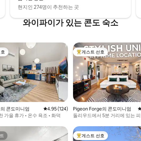
현지인 274명이 추천하는 곳
와이파이가 있는 콘도 숙소
선호
게스트 선호
선호
상위 게스트 선호
ille의 콘도미니엄
평점 4.95점(5점 만점), 후기 124개
4.95 (124)
Pigeon Forge의 콘도미니엄
평
후기 103개
 가을 휴가 • 온수 욕조 • 화덕
돌리우드에서 5분 거리에 있는 피
도
트
게스트 선호
트
상위 게스트 선호