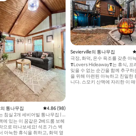
후기 110개
Sevierville의 통나무집
평
극장, 화덕, 온수 욕조를 갖춘 아
오 오두막
❣️Lovers Hideaway❣️는 휴식,
잊을 수 없는 순간을 함께 추구하
을 위해 마련된 아늑하고 친밀한
니다. 스모키 산맥에 자리한 이 
소는 편안함, 로맨스, 수준 높은
모두 갖추고 있어 특별한 날을 
그저 고요한 환경에서 소중한 사
하는 시간에도 안성맞춤입니다. 📍20분 거
ille의 통나무집
평점 4.86점(5점 만점), 후기 98개
4.86 (98)
리에 있는 GSMNP🐻 📍갤틴버그
 침실 2개 세비어빌 통나무집 | 4
⛰️ 📍피전 포지 20분🎡 📍20분
가능
맥에 있는 이 꿈같은 2베드룸 보헤
드🎢
막으로 떠나보세요! 석조 가스 벽
서 아늑한 휴식을 취하고, 화덕 옆