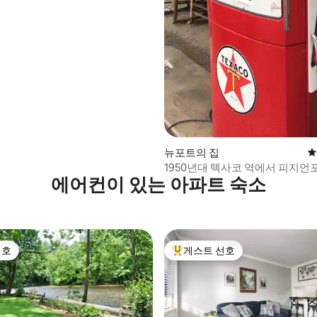
뉴포트의 집
평
1950년대 텍사코 역에서 피지
에어컨이 있는 아파트 숙소
25분
선호
게스트 선호
선호
상위 게스트 선호