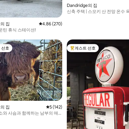
Dandridge의 집
신축 주택 | 스모키 산 전망 온수 
후기 152개
숙소
le의 집
평점 4.86점(5점 만점), 후기 270개
4.86 (270)
운틴 휴식 스테이션!
 선호
게스트 선호
스트 선호
상위 게스트 선호
후기 138개
le의 집
평점 5점(5점 만점), 후기 142개
5 (142)
소와 사슴과 함께하는 남부의 매