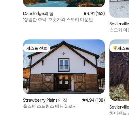
Dandridge의 집
평점 4.91점(5점 만점), 
4.91 (152)
'장엄한 추억' 호숫가와 스모키 마운틴
Seviervil
스모키 마
게스트 선호
게스트
게스트 선호
상위 게
Strawberry Plains의 집
평점 4.94점(5점 만점), 
4.94 (138)
홀스턴 스프링스 베뉴 & 로지
Seviervil
하이랜드 
력