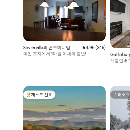
Sevierville의 콘도미니엄
평점 4.96점(5점 만점), 
4.96 (245)
피전 포지에서 1마일 이내의 강변!
Gatlin
개틀린버그 
차!
게스트 선호
슈퍼호스
상위 게스트 선호
슈퍼호스