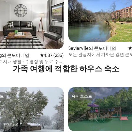
후기 245개
Sevierville의 콘도미니엄
평
모든 관광지에서 가까운 강변 콘
burg의 콘도미니엄
평점 4.87점(5점 만점), 후기 236개
4.87 (236)
시내 생활 - 수영장 및 무료 주
가족 여행에 적합한 하우스 숙소
트
슈퍼호스트
트
슈퍼호스트