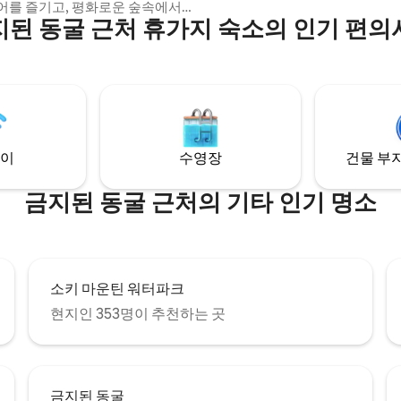
어를 즐기고, 평화로운 숲속에서
지된 동굴 근처 휴가지 숙소의 인기 편의
하세요. 전용 부지에 자리한 65㎡
 휴양지는 소박한 전원 매력과 현
안함을 동시에 경험할 수 있습니
버그까지 35분, 돌리우드까지 30
에빌의 중심까지 25분 거리입니다.
식, 자연의 아름다움이 여러분을 기
습니다. 지금 스모키산맥 숙소를
요
이
수영장
건물 부지
금지된 동굴 근처의 기타 인기 명소
소키 마운틴 워터파크
현지인 353명이 추천하는 곳
금지된 동굴