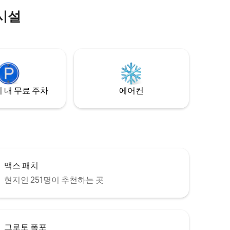
시설
 내 무료 주차
에어컨
맥스 패치
현지인 251명이 추천하는 곳
그로토 폭포