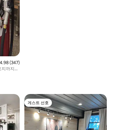
점 4.98점(5점 만점), 후기 347개
4.98 (347)
언포지까지
게스트 선호
게스트 선호