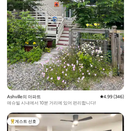
Ashville의 아파트
평점 4.99점(5점
4.99 (346)
애슈빌 시내에서 10분 거리에 있어 편리합니다!
게스트 선호
상위 게스트 선호