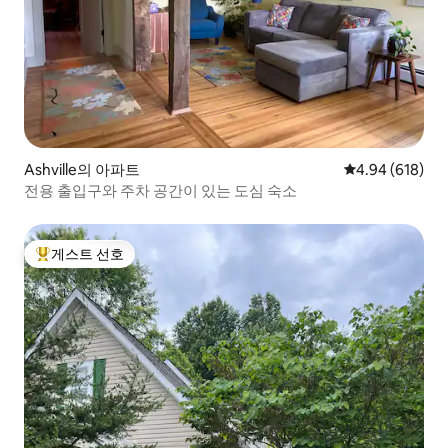
Ashville의 아파트
평점 4.94점(5점
4.94 (618)
전용 출입구와 주차 공간이 있는 도심 숙소
게스트 선호
상위 게스트 선호