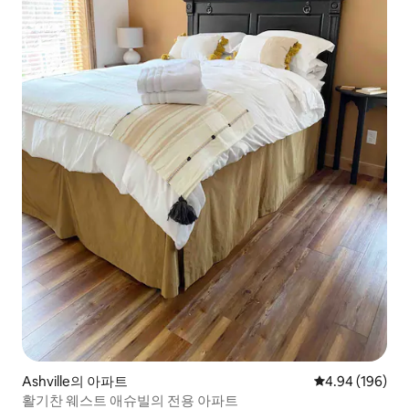
Ashville의 아파트
평점 4.94점(5점
4.94 (196)
활기찬 웨스트 애슈빌의 전용 아파트