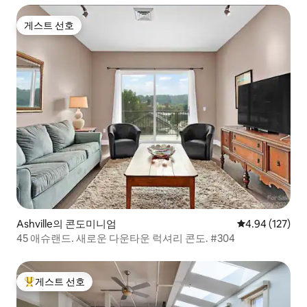
게스트 선호
게스트 선호
Ashville의 콘도미니엄
평점 4.94점(5점
4.94 (127)
45 애슈랜드. 새로운 다운타운 럭셔리 콘도. #304
게스트 선호
상위 게스트 선호