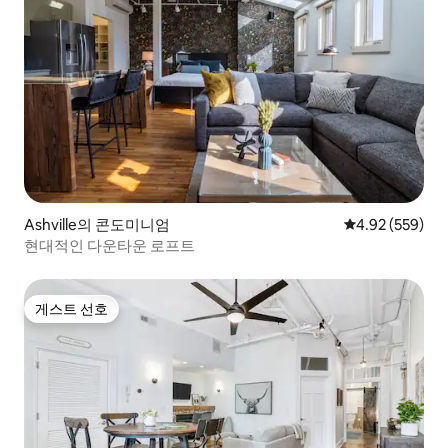
Ashville의 콘도미니엄
평점 4.92점(5점
4.92 (559)
현대적인 다운타운 로프트
게스트 선호
게스트 선호