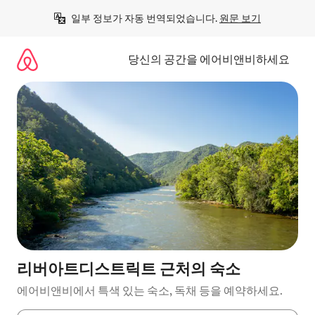
콘
일부 정보가 자동 번역되었습니다. 
원문 보기
텐
츠
로
당신의 공간을 에어비앤비하세요
바
로
가
기
리버아트디스트릭트 근처의 숙소
에어비앤비에서 특색 있는 숙소, 독채 등을 예약하세요.