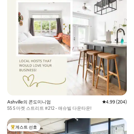
Ashville의 콘도미니엄
평점 4.99점(5점
4.99 (204)
55 S 마켓 스트리트 #212 - 애슈빌 다운타운!
게스트 선호
상위 게스트 선호