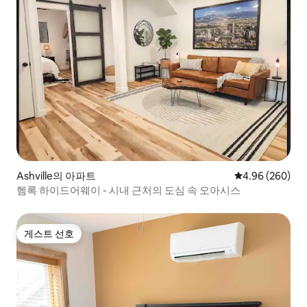
Ashville의 아파트
평점 4.96점(5점
4.96 (260)
헴록 하이드어웨이 - 시내 근처의 도심 속 오아시스
게스트 선호
게스트 선호