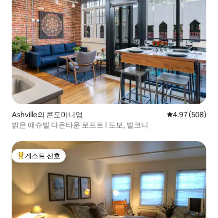
Ashville의 콘도미니엄
평점 4.97점(5점
4.97 (508)
밝은 애슈빌 다운타운 로프트 | 도보, 발코니
게스트 선호
상위 게스트 선호