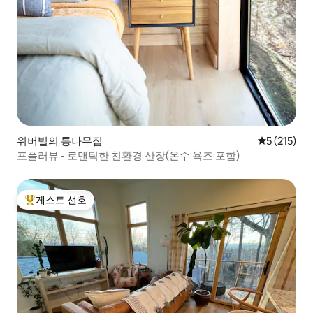
위버빌의 통나무집
평점 5점(5점
5 (215)
포플러뷰 - 로맨틱한 친환경 산장(온수 욕조 포함)
게스트 선호
상위 게스트 선호