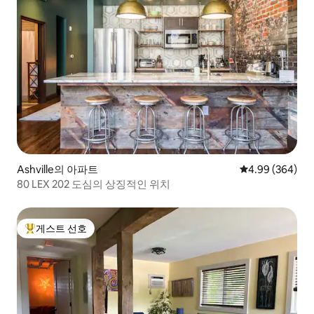
Ashville의 아파트
평점 4.99점(5점
4.99 (364)
80 LEX 202 도심의 상징적인 위치
게스트 선호
상위 게스트 선호