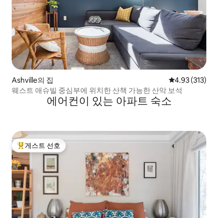
Ashville의 집
평점 4.93점(5
4.93 (313)
웨스트 애슈빌 중심부에 위치한 산책 가능한 산악 보석
에어컨이 있는 아파트 숙소
게스트 선호
상위 게스트 선호