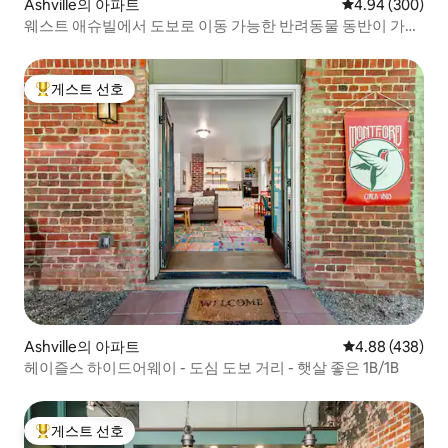
Ashville의 아파트
평점 4.94점(5점
4.94 (300)
웨스트 애슈빌에서 도보로 이동 가능한 반려동물 동반이 가능
한 아늑한 베란다
게스트 선호
상위 게스트 선호
Ashville의 아파트
평점 4.88점(5점
4.88 (438)
헤이즐스 하이드어웨이 - 도심 도보 거리 - 햇살 좋은 1B/1B
게스트 선호
상위 게스트 선호