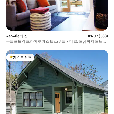
Ashville의 집
평점 4.97점(5점
4.97 (563)
몬트포드의 프라이빗 게스트 스위트 + 데크. 도심까지 도보 거
리
게스트 선호
상위 게스트 선호