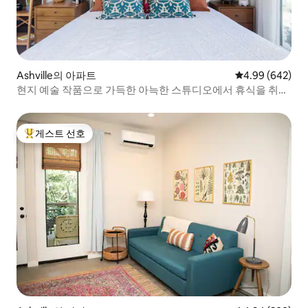
Ashville의 아파트
평점 4.99점(5점
4.99 (642)
현지 예술 작품으로 가득한 아늑한 스튜디오에서 휴식을 취해
보세요.
게스트 선호
상위 게스트 선호