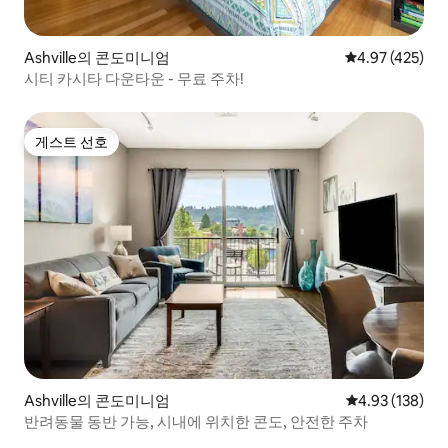
Ashville의 콘도미니엄
평점 4.97점(5점
4.97 (425)
시티 카시타 다운타운 - 무료 주차!
게스트 선호
게스트 선호
Ashville의 콘도미니엄
평점 4.93점(5점
4.93 (138)
반려동물 동반 가능, 시내에 위치한 콘도, 안전한 주차