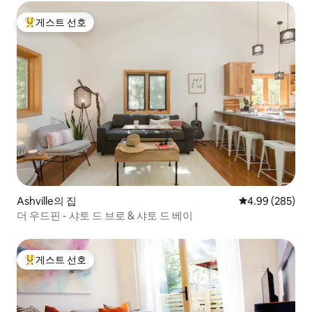
게스트 선호
상위 게스트 선호
Ashville의 집
평점 4.99점(5점
4.99 (285)
더 우드핀 - 샤토 드 브로 & 샤토 드 베이
게스트 선호
상위 게스트 선호