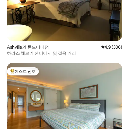
Ashville의 콘도미니엄
평점 4.9점(5점
4.9 (306)
하라스 체로키 센터에서 몇 걸음 거리
게스트 선호
상위 게스트 선호