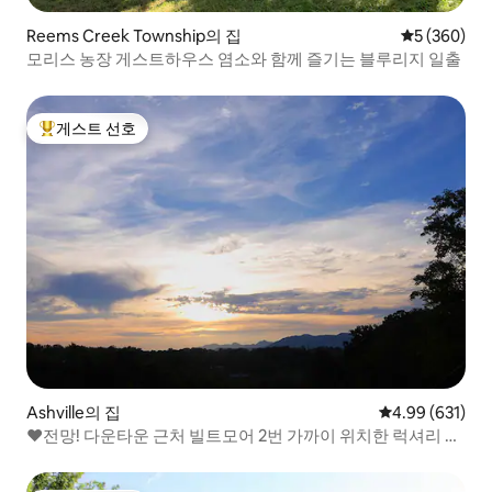
Reems Creek Township의 집
평점 5점(5점
5 (360)
모리스 농장 게스트하우스 염소와 함께 즐기는 블루리지 일출
게스트 선호
상위 게스트 선호
Ashville의 집
평점 4.99점(5점
4.99 (631)
❤전망! 다운타운 근처 빌트모어 2번 가까이 위치한 럭셔리 숙
소