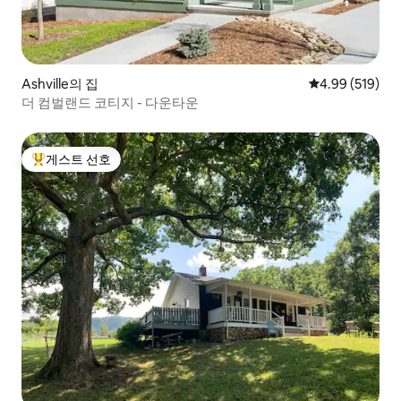
Ashville의 집
평점 4.99점(5점
4.99 (519)
더 컴벌랜드 코티지 - 다운타운
게스트 선호
상위 게스트 선호