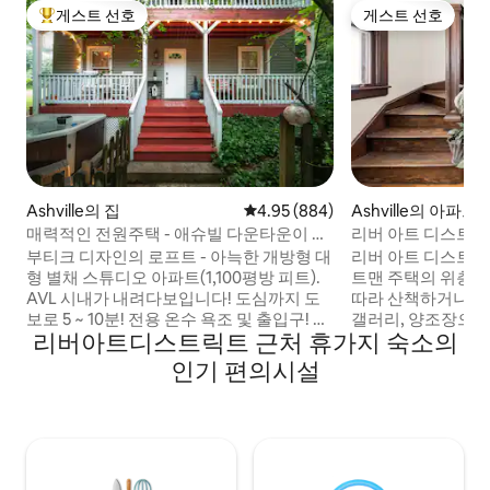
게스트 선호
게스트 선호
상위 게스트 선호
게스트 선호
Ashville의 집
평점 4.95점(5점 만점), 후기 884
4.95 (884)
Ashville의 아파트
매력적인 전원주택 - 애슈빌 다운타운이 내
리버 아트 디스트릭
려다보이는 산책로 - 온수 욕조
장인의 주택
부티크 디자인의 로프트 - 아늑한 개방형 대
리버 아트 디스트릭
형 별채 스튜디오 아파트(1,100평방 피트).
트맨 주택의 위층으로 
AVL 시내가 내려다보입니다! 도심까지 도
따라 산책하거나 많
보로 5 ~ 10분! 전용 온수 욕조 및 출입구! 완
갤러리, 양조장으로
리버아트디스트릭트 근처 휴가지 숙소의
비된 주방! 정원 구석에 있는 넓은 베란다/
대적인 편의시설을 
라운지! 새 세탁기/건조기 및 머드 Rm! 아름
는 많은 특색이 있
인기 편의시설
다운 애슈빌의 중심부에 자리 잡은 큰 나무
실과 욕실이 있습니
들 사이에 있습니다. 유명한 팩 스퀘어, 사우
블, 미니 냉장고, 
스 슬로프, 프렌치 브로드 초콜릿 라운지, 모
욕실이 있습니다. 1907년에 지어진 이 숙소
든 DT AVL 양조장, 음악, 레스토랑, 커피점
는 2004년에 완전
까지 쉽게 도보로 이동 가능. 주차가 용이합
운 나무, 사진 액자 
니다. 현대적인 아파트. 아늑함. 편안함. 로
창적인 욕조가 독특