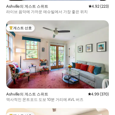
Ashville의 게스트 스위트
평점 4.92점(5점
4.92 (223)
라이브 음악에 가까운 애슈빌에서 가장 좋은 위치
게스트 선호
상위 게스트 선호
Ashville의 게스트 스위트
평점 4.99점(5점
4.99 (370)
역사적인 몬트포드 도보 10분 거리에 AVL 버즈