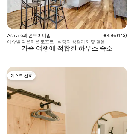
Ashville의 콘도미니엄
평점 4.96점(5점
4.96 (143)
애슈빌 다운타운 로프트 - 식당과 상점까지 몇 걸음
가족 여행에 적합한 하우스 숙소
게스트 선호
게스트 선호