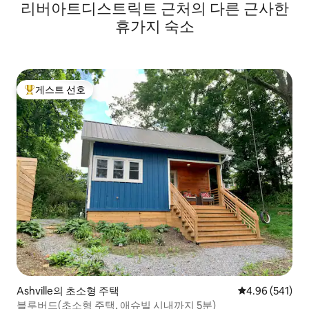
리버아트디스트릭트 근처의 다른 근사한
휴가지 숙소
게스트 선호
상위 게스트 선호
Ashville의 초소형 주택
평점 4.96점(5점
4.96 (541)
블루버드(초소형 주택, 애슈빌 시내까지 5분)