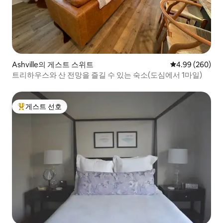
Ashville의 게스트 스위트
평점 4.99점(5점
4.99 (260)
트리하우스와 산 전망을 즐길 수 있는 숙소(도심에서 1마일)
게스트 선호
상위 게스트 선호