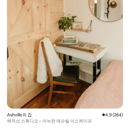
Ashville의 집
평점 4.9점(5점
4.9 (264)
해적선 스튜디오 – 아늑한 애슈빌 이스케이프