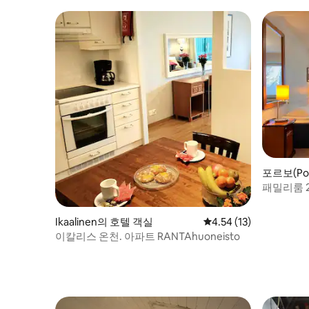
hostelli 2
포르보(Po
패밀리룸 2 
Ikaalinen의 호텔 객실
평점 4.54점(5점 만점),
4.54 (13)
이칼리스 온천. 아파트 RANTAhuoneisto