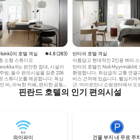
, 후기 3개
sinki)의 호텔 객실
평점 4.8점(5점 만점), 후기 283개
4.8 (283)
반타의 호텔 객실
층 소형 스튜디오
아름답고 현대적인 2인용 쁘띠 
tajanokka II는 편안한 침대, 시설이
반타의 호텔인 Noli Myyrmäki에
주방, 필수 편의시설을 갖춘 226
환영합니다. 최상급의 교통 연결과
된 스튜디오를 제공합니다. 옥상
비스 근처에 있습니다. 헬싱키까지
인 바, 아늑한 카페, 편리한 공동
근. 마이르만니 쇼핑센터에서 도보
핀란드 호텔의 인기 편의시설
과 같은 공용 공간이 있습니다.
내 거리에 있습니다. 활기찬 거리 
e résistance는 건물 꼭대기에 있는
츠 장소, 자연 산책로로 둘러싸여
대입니다. 게스트는 긴장을 풀고
322개의 아늑한 스튜디오, 현대
전망을 즐길 수 있습니다. 모든 게
설, 전용 발코니. 안전한 자전거 주차장, 공
용할 수 있는 이웃 올레핏 헬스장
용 자전거, 추가 요금 (추가 비용)
어 있습니다. 집처럼 편안한 편안
전한 자전거 주차장, 자전거, 전기
 편의 시설이 독특하게 어우러져
내 집 같은 편안함과 호텔 편의성
고 편안한 숙박을 보장합니다.
게 결합하여 생활하세요.
와이파이
건물 부지 내 무료 주