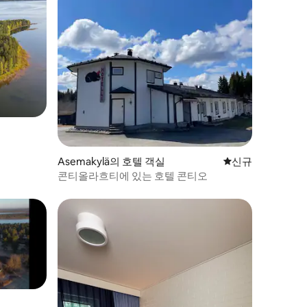
Asemakylä의 호텔 객실
신규 숙소
신규
콘티올라흐티에 있는 호텔 콘티오