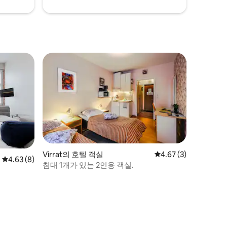
Virrat의 호텔 객실
평점 4.67점(5점 만점)
4.67 (3)
평점 4.63점(5점 만점), 후기 8개
4.63 (8)
침대 1개가 있는 2인용 객실.