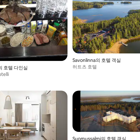
Savonlinna의 호텔 객실
허트츠 호텔
en의 호텔 다인실
telli
Suomussalmi의 호텔 객실