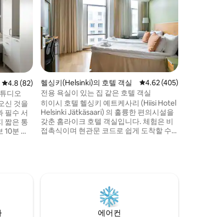
아늑한 호텔
투르쿠 항구에
Seapo
실. 침대
합니다. 책
이파이. 
니다. 침
습니다. 
객실은 2
헬싱키(Helsinki)의 호텔 객실
평점 4.62점(5점 만점), 
4.62 (405)
평점 4.8점(5점 만점), 후기 82개
4.8 (82)
가 없습니
전용 욕실이 있는 집 같은 호텔 객실
스튜디오
여부에 따
히이시 호텔 헬싱키 예트케사리 (Hiisi Hotel
 오신 것을
주차 공간
Helsinki Jätkäsaari) 의 훌륭한 편의시설을
 필수 서
갖춘 홈라이크 호텔 객실입니다. 체험은 비
 짧은 통
접촉식이며 현관문 코드로 쉽게 도착할 수
 10분 이
있습니다. 싱글 침대 2개와 의자 베드가 있
예술, 스포
는 객실은 최대 3명에게 적합합니다. 책상과
 있습니다.
의자, 전용 욕실, 평면 TV, 와이파이. 모든 객
적인 편의시
실에는 간식을 위한 미니 냉장고가 있습니
다. 침구, 수건, 최종 청소가 포함되어 있습
 을 위해 안
니다. 조식이나 리셉션은 제공되지 않습니
차 충전소.
다. 공용 주방과 세탁실 이용 가능.
을 편안하
차
에어컨