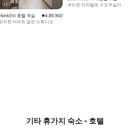
쿠리몬 마자탈로 수오무살미.
sinki)의 호텔 객실
평점 4.85점(5점 만점), 후기 60개
4.85 (60)
위치한 아파트 같은 스튜디오
, 후기 4개
기타 휴가지 숙소 - 호텔