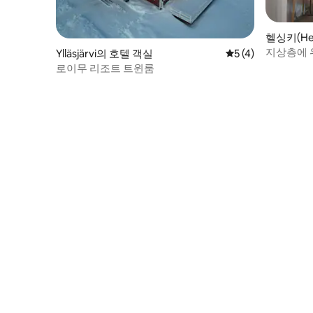
헬싱키(Hel
지상층에 
Ylläsjärvi의 호텔 객실
평점 5점(5점 만점)
5 (4)
로이무 리조트 트윈룸