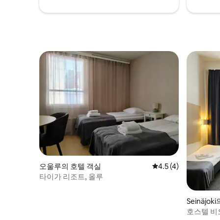
오울루의 호텔 객실
평점 4.5점(5점 만점)
4.5 (4)
타이가 리조트, 올루
Seinäjo
호스텔 비오