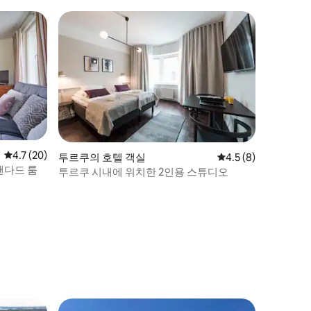
평점 4.7점(5점 만점), 후기 20개
4.7 (20)
투르쿠의 호텔 객실
평점 4.5점(5점 만점)
4.5 (8)
탠다드 룸
투르쿠 시내에 위치한 2인용 스튜디오