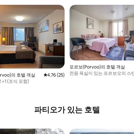
026!
포르보(Porvoo)의 호텔 객실
전용 욕실이 있는 포르보오의 스
rvoo)의 호텔 객실
평점 4.76점(5점 만점), 후기 25개
4.76 (25)
+1 (조식 포함)
 후기 13개
파티오가 있는 호텔