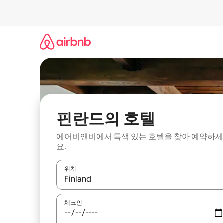
콘
텐
츠
로
바
로
가
기
핀란드의 호텔
에어비앤비에서 특색 있는 호텔을 찾아 예약하세
요.
위치
결과가 나오면 위·아래 화살표 키를 사용하거나 터치
체크인