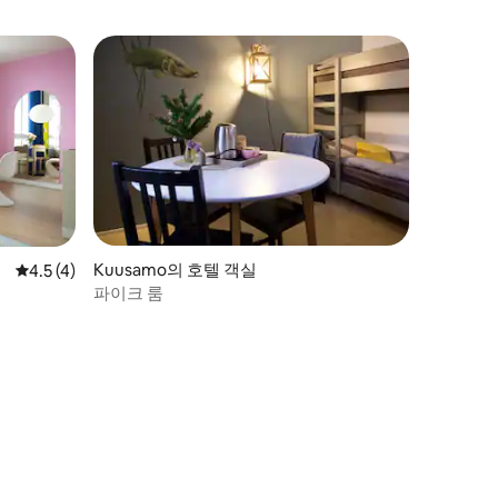
Kuusamo의 호텔 객실
평점 4.5점(5점 만점), 후기 4개
4.5 (4)
파이크 룸