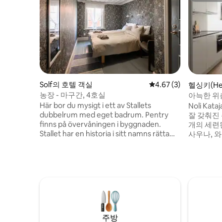
Solf의 호텔 객실
평점 4.67점(5점 만점)
4.67 (3)
헬싱키(Hel
농장 - 마구간, 4호실
아늑한 위
Här bor du mysigt i ett av Stallets
Noli Ka
dubbelrum med eget badrum. Pentry
잘 갖춰진 
finns på övervåningen i byggnaden.
개의 세련
Stallet har en historia i sitt namns rätta
사우나, 와
bemärkelse, byggnaden var en gång
작업 공간
gårdens stall. Idag bor du mysigt här i
Pièce d
våra pittoreska rum. Rummen är
멋진 전망
dubbelrum med egen toalett och dusch.
파노라마 
Tillgång till ett gemensamt utrymme
스트가 이
med pentry finns på övervåningen i
이 마련되
Stallet. Pentryt ger möjlighet för egen
함과 호텔
tillredning av kaffe/te och enklare ätbart.
기억에 남
주방