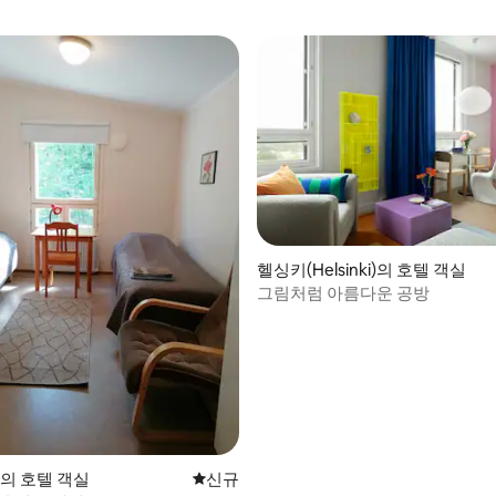
헬싱키(Helsinki)의 호텔 객실
그림처럼 아름다운 공방
a의 호텔 객실
신규 숙소
신규