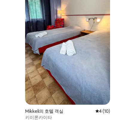
Mikkeli의 호텔 객실
평점 4점(5점 만점),
4 (10)
키이론카이타