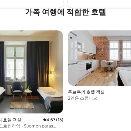
가족 여행에 적합한 호텔
투르쿠의 호텔 객실
2인용 스튜디오
, 후기 4개
ki의 호텔 객실
평점 4.67점(5점 만점), 후기 15개
4.67 (15)
르켄하임 - Suomen paras