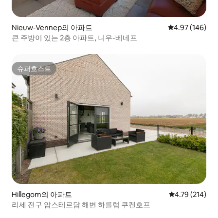
Nieuw-Vennep의 아파트
평점 4.97점(5점
4.97 (146)
큰 주방이 있는 2층 아파트, 니우-베네프
슈퍼호스트
슈퍼호스트
Hillegom의 아파트
평점 4.79점(5
4.79 (214)
리세 전구 암스테르담 해변 하를럼 쿠켄호프