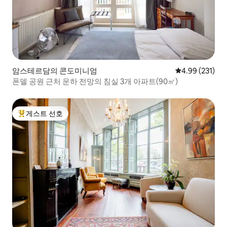
암스테르담의 콘도미니엄
평점 4.99점(5점
4.99 (231)
폰델 공원 근처 운하 전망의 침실 3개 아파트(90㎡)
게스트 선호
상위 게스트 선호