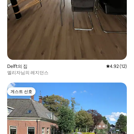
Delft의 집
평점 4.92점(5
4.92 (12)
엘리자님의 레지던스
게스트 선호
게스트 선호