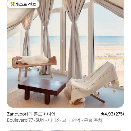
게스트 선호
상위 게스트 선호
Zandvoort의 콘도미니엄
평점 4.93점(5점
4.93 (275)
Boulevard 77 -SUN - 바다와 모래 언덕 - 무료 주차