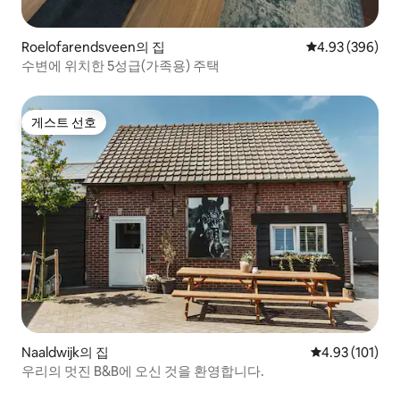
Roelofarendsveen의 집
평점 4.93점(5점
4.93 (396)
수변에 위치한 5성급(가족용) 주택
게스트 선호
게스트 선호
Naaldwijk의 집
평점 4.93점(5
4.93 (101)
우리의 멋진 B&B에 오신 것을 환영합니다.