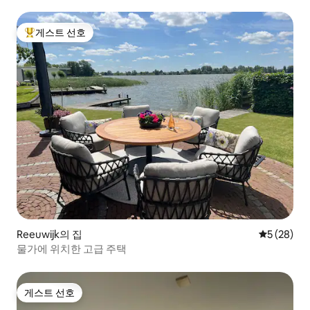
게스트 선호
상위 게스트 선호
Reeuwijk의 집
평점 5점(5
5 (28)
물가에 위치한 고급 주택
게스트 선호
게스트 선호