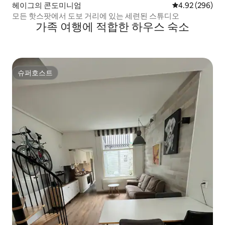
헤이그의 콘도미니엄
평점 4.92점(5점
4.92 (296)
모든 핫스팟에서 도보 거리에 있는 세련된 스튜디오
가족 여행에 적합한 하우스 숙소
슈퍼호스트
슈퍼호스트