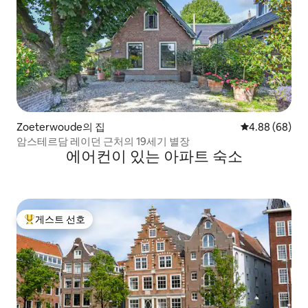
Zoeterwoude의 집
평점 4.88점(5
4.88 (68)
암스테르담 레이던 근처의 19세기 별장
에어컨이 있는 아파트 숙소
게스트 선호
상위 게스트 선호