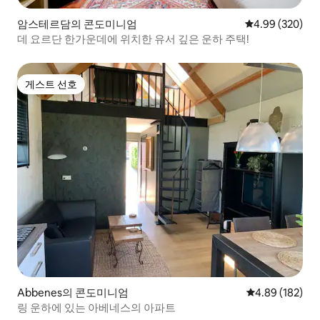
암스테르담의 콘도미니엄
평점 4.99점(5점
4.99 (320)
데 요르단 한가운데에 위치한 유서 깊은 운하 주택!
게스트 선호
게스트 선호
Abbenes의 콘도미니엄
평점 4.89점(5점
4.89 (182)
링 운하에 있는 아베네스의 아파트