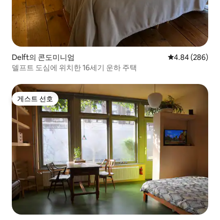
Delft의 콘도미니엄
평점 4.84점(5점
4.84 (286)
델프트 도심에 위치한 16세기 운하 주택
게스트 선호
게스트 선호