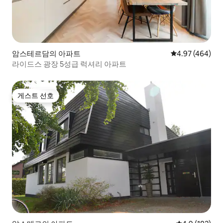
암스테르담의 아파트
평점 4.97점(5점
4.97 (464)
라이드스 광장 5성급 럭셔리 아파트
게스트 선호
게스트 선호