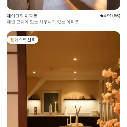
헤이그의 아파트
평점 4.91점(5
4.91 (66)
해변 근처에 있는 사우나가 있는 아파트
게스트 선호
상위 게스트 선호