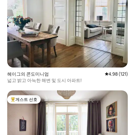
헤이그의 콘도미니엄
평점 4.98점(5
4.98 (121)
넓고 밝고 아늑한 해변 및 도시 아파트!
게스트 선호
상위 게스트 선호