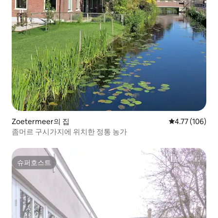
Zoetermeer의 집
평점 4.77점(5
4.77 (106)
좀머르 구시가지에 위치한 정통 농가
슈퍼호스트
슈퍼호스트