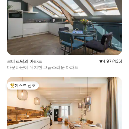
로테르담의 아파트
평점 4.97점(5점
4.97 (435)
다운타운에 위치한 고급스러운 아파트
게스트 선호
상위 게스트 선호