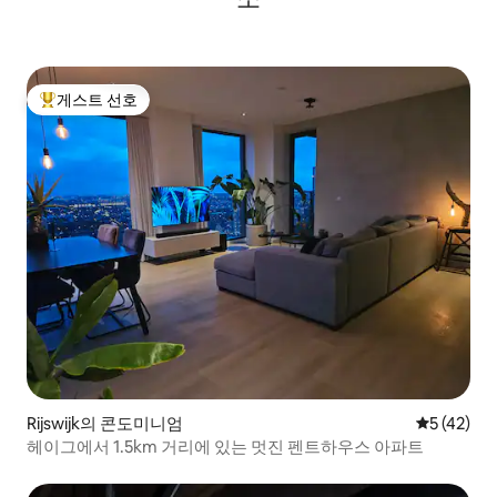
게스트 선호
상위 게스트 선호
Rijswijk의 콘도미니엄
평점 5점(5
5 (42)
헤이그에서 1.5km 거리에 있는 멋진 펜트하우스 아파트