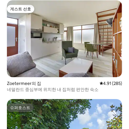
게스트 선호
게스트 선호
Zoetermeer의 집
평점 4.91점(5점
4.91 (285)
네덜란드 중심부에 위치한 내 집처럼 편안한 숙소
슈퍼호스트
슈퍼호스트