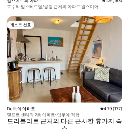
알스메르의 아파트
평점 4.9점(5점
4.9 (183)
호수와 암스테르담/공항 근처의 아파트 알스미어
게스트 선호
게스트 선호
Delft의 아파트
평점 4.79점(5
4.79 (177)
델프트 센터의 2층 아파트: 업무에 적합
드리블리트 근처의 다른 근사한 휴가지 숙
소