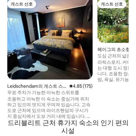
게스트 선호
게스트 선호
게스트 선호
게스트 선호
헤이그의 초소형 
도심 근처의 넓은 
산장
라릭스로지. 커다란 나
는 대형 도시 정원
니다. 조용한 장소. 
방, 욕실. 유기농 
게스트를 위한 전용
Leidschendam의 게스트 스
평점 4.85점(5점 만점), 후기 175
4.85 (175)
습니다. "..도심 한가운데에 위치한 마법의
위트
무료 주차가 가능한 아늑한 스위트룸
장소" 시내 중심지, '하그스 마켓', 주이더파
조용하고 아늑한 이 숙소는 중심가에 위치
크, 해변에서 가깝습
하고 있으며 멋지게 꾸며져 있습니다. 고속
비되어 있어 도시나
도로 근처에 있으며 라이즈헨담의 구시가
있습니다. 겨울에도
지 중심지에서 도보 거리 내에 있습니다. 네
한 산책을 즐길 수 
드리블리트 근처 휴가지 숙소의 인기 편의
덜란드 더 몰과도 가깝습니다. 진정한 사이
클링 또는 레이싱 매니아를 위한 이상적인
시설
장소입니다. 아름다운 사이클링 루트는 매