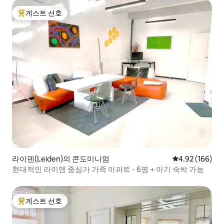
게스트 선호
상위 게스트 선호
라이덴(Leiden)의 콘도미니엄
평점 4.92점(5점
4.92 (166)
현대적인 라이덴 중심가 가족 아파트 - 6명 + 아기 숙박 가능
게스트 선호
상위 게스트 선호