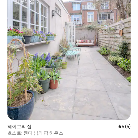
헤이그의 집
평점 5점(
5 (5)
호스트: 웬디 님의 팜 하우스