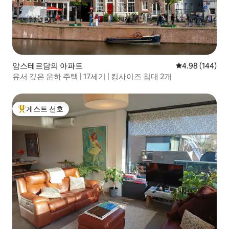
암스테르담의 아파트
평점 4.98점(5점
4.98 (144)
유서 깊은 운하 주택 | 17세기 | 킹사이즈 침대 2개
게스트 선호
상위 게스트 선호