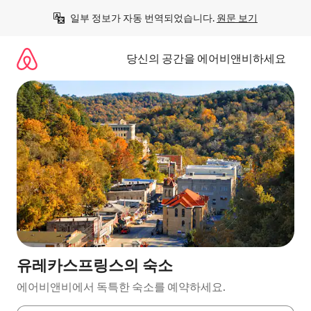
콘
일부 정보가 자동 번역되었습니다. 
원문 보기
텐
츠
로
당신의 공간을 에어비앤비하세요
바
로
가
기
유레카스프링스의 숙소
에어비앤비에서 독특한 숙소를 예약하세요.