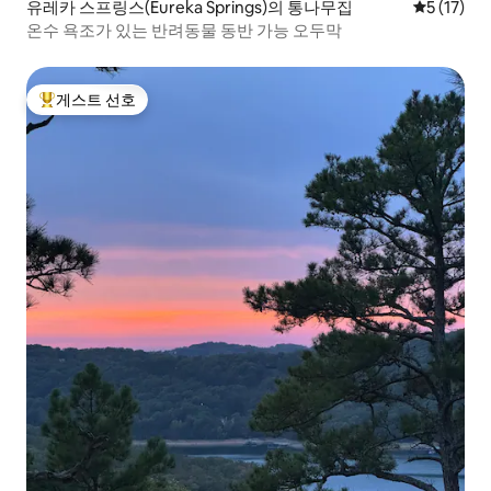
유레카 스프링스(Eureka Springs)의 통나무집
평점 5점(5
5 (17)
온수 욕조가 있는 반려동물 동반 가능 오두막
게스트 선호
상위 게스트 선호