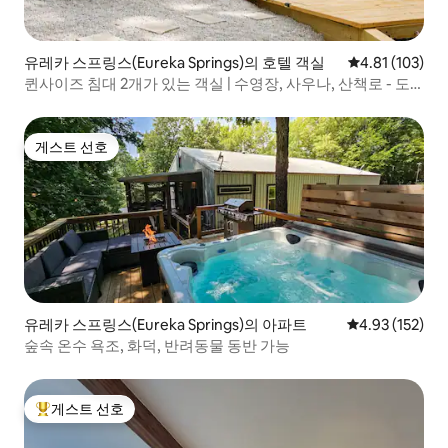
유레카 스프링스(Eureka Springs)의 호텔 객실
평점 4.81점(5
4.81 (103)
퀸사이즈 침대 2개가 있는 객실 | 수영장, 사우나, 산책로 - 도
심까지 5분
게스트 선호
게스트 선호
유레카 스프링스(Eureka Springs)의 아파트
평점 4.93점(5
4.93 (152)
숲속 온수 욕조, 화덕, 반려동물 동반 가능
게스트 선호
상위 게스트 선호