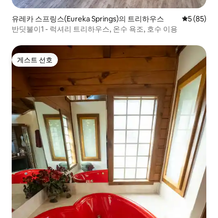
유레카 스프링스(Eureka Springs)의 트리하우스
평점 5점(5
5 (85)
반딧불이1 - 럭셔리 트리하우스, 온수 욕조, 호수 이용
게스트 선호
게스트 선호