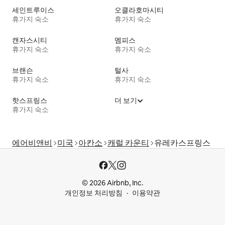
세인트루이스
오클라호마시티
휴가지 숙소
휴가지 숙소
캔자스시티
멤피스
휴가지 숙소
휴가지 숙소
브랜슨
털사
휴가지 숙소
휴가지 숙소
핫스프링스
더 보기
휴가지 숙소
에어비앤비
미국
아칸소
캐럴 카운티
유레카스프링스
© 2026 Airbnb, Inc.
개인정보 처리방침
이용약관