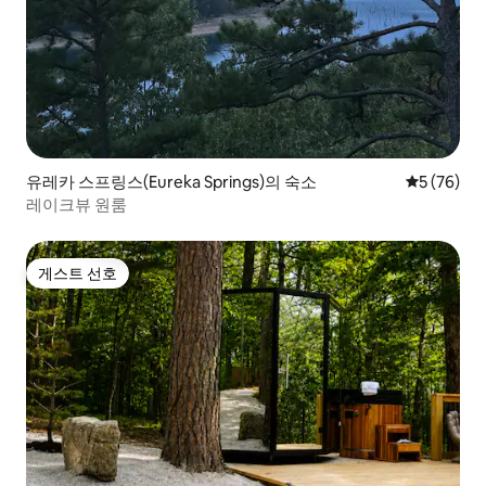
유레카 스프링스(Eureka Springs)의 숙소
평점 5점(5
5 (76)
레이크뷰 원룸
게스트 선호
게스트 선호