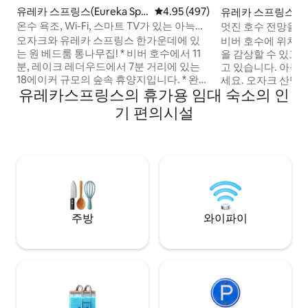
유레카 스프링스(Eureka Spri
평점 4.95점(5점 만점), 후기 497
4.95 (497)
유레카 스프링스(Eur
ngs)의 통나무집
rings)의 통나무집
온수 욕조, Wi-Fi, 스마트 TV가 있는 아늑한
멋진 호수 전망을 즐
캐빈
나무집
오자크와 유레카 스프링스 한가운데에 있
비버 호수에 위치해
는 원 베드룸 통나무집! * 비버 호수에서 11
을 감상할 수 있고
분, 레이크 레더우드에서 7분 거리에 있는
고 있습니다. 아늑한 벽난로에 몸을 웅크리
18에이커 규모의 숲속 휴양지입니다. * 완비
세요. 오자크 산맥
유레카스프링스의 휴가용 임대 숙소의 인
된 주방을 즐기세요. * 온수 욕조와 나무가
하며 촛불이 켜진 
우거진 전망을 감상할 수 있는 전용 백 데크
아님)에서 휴식을 취해보세
기 편의시설
* 자쿠지 욕조 * 와이파이. * 넷플릭스 접속
통해 별과 나무 꼭
이 가능한 50인치 스마트 TV. * 전기 벽난로.
탑 킹사이즈 슬립 
* 현지에서 로스팅한 커피 제공. * 등산, 산악
보세요. 가스 그릴이 있는 데크와 식기 및 비
자전거 트레일, 카누, 레스토랑, 쇼핑까지
품이 완비된 주방을
몇 분 거리입니다. * 유서 깊은 에우레카 스
수수료: 75달러 - 첫
프링스 시내까지 5마일.
두 번째 반려견. 최
니다.
주방
와이파이