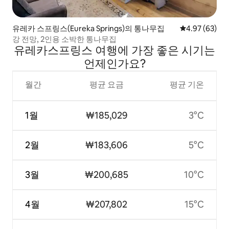
유레카 스프링스(Eureka Springs)의 통나무집
평점 4.97점(5
4.97 (63)
강 전망, 2인용 소박한 통나무집
유레카스프링스 여행에 가장 좋은 시기는
언제인가요?
월간
평균 요금
평균 기온
1월
₩185,029
3°C
2월
₩183,606
5°C
3월
₩200,685
10°C
4월
₩207,802
15°C