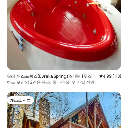
유레카 스프링스(Eureka Springs)의 통나무집
평점 4.99점(5
4.99 (113)
하트 모양의 2인용 욕조, 통나무집, 수 마일 전망!
게스트 선호
게스트 선호