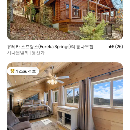
유레카 스프링스(Eureka Springs)의 통나무집
평점 5점(5
5 (26)
시나몬밸리 | 등산가
게스트 선호
상위 게스트 선호