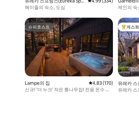
유레카 스프링스(Eureka Spri
평점 4.99점(5점 만점), 
4.99 (334)
Garfield
ngs)의 집
헤이즐의 숙소, 도심
제인의 숙
슈퍼호스트
게스트
슈퍼호스트
상위 게
Lampe의 집
평점 4.83점(5점 만점), 
4.83 (170)
유레카 스프링
s)의 집
신규! '더 누크' 작은 통나무집! 전용 온수 욕
유레카 스프
조 있음!
티지