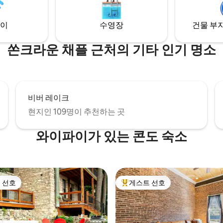
5마일.
두 번째 반려견. 최대 2마리. 고양
니다.
이
수영장
건물 부지
쏜크라운 채플 근처의 기타 인기 명소
비버 레이크
현지인 109명이 추천하는 곳
와이파이가 있는 콘도 숙소
 선호
게스트 선호
스트 선호
상위 게스트 선호