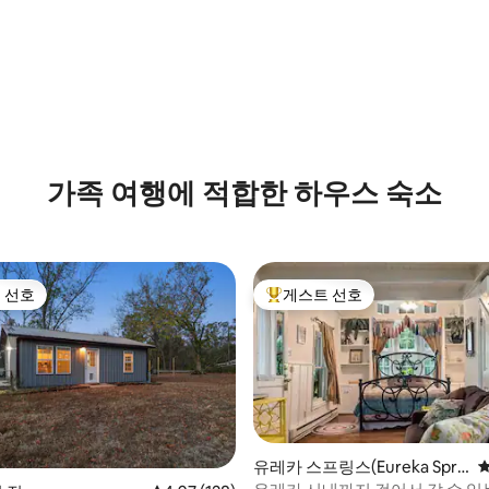
가족 여행에 적합한 하우스 숙소
 선호
게스트 선호
스트 선호
상위 게스트 선호
유레카 스프링스(Eureka Spri
평
ngs)의 집