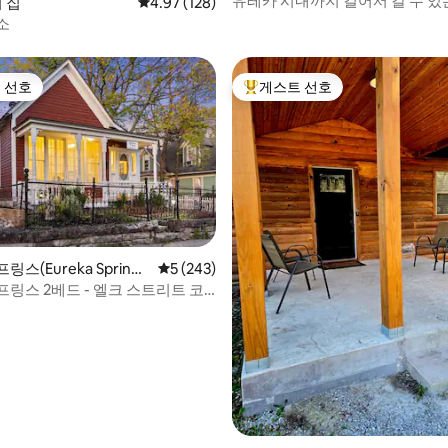
유레카 시내까지 걸어서 갈 수 있
후기 334개
의 집
평점 4.97점(5점 만점), 후기 128개
4.97 (128)
아늑한 전원주택
소
 선호
게스트 선호
스트 선호
상위 게스트 선호
후기 170개
스(Eureka Spring
평점 5점(5점 만점), 후기 243개
5 (243)
링스 2베드 - 엘크 스트리트 코