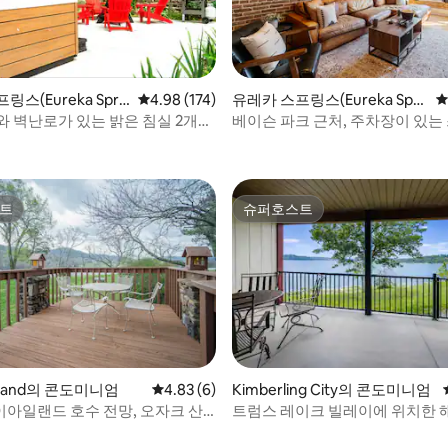
스(Eureka Spri
평점 4.98점(5점 만점), 후기 174개
4.98 (174)
유레카 스프링스(Eureka Spri
평
콘도미니엄
ngs)의 콘도미니엄
와 벽난로가 있는 밝은 침실 2개의
베이슨 파크 근처, 주차장이 있는
후기 226개
에 위치한 다운타운 로프트
트
슈퍼호스트
트
슈퍼호스트
 Island의 콘도미니엄
평점 4.83점(5점 만점), 후기 6개
4.83 (6)
Kimberling City의 콘도미니엄
아일랜드 호수 전망, 오자크 산
트럼스 레이크 빌레이에 위치한 
소주