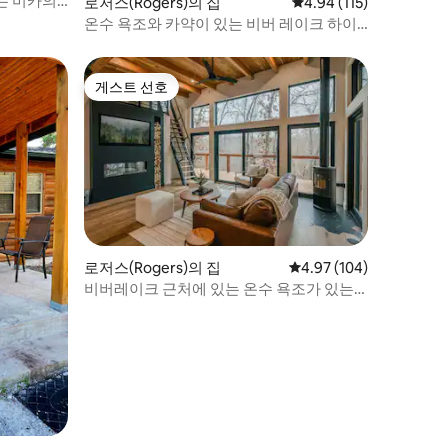
는 미카의
로저스(Rogers)의 집
평점 4.94점(5점 만점), 
4.94 (115)
온수 욕조와 카약이 있는 비버 레이크 하이
드어웨이
게스트 선호
게스트 선호
로저스(Rogers)의 집
평점 4.97점(5점 만점), 
4.97 (104)
비버레이크 근처에 있는 온수 욕조가 있는
오자크 모던 리트리트