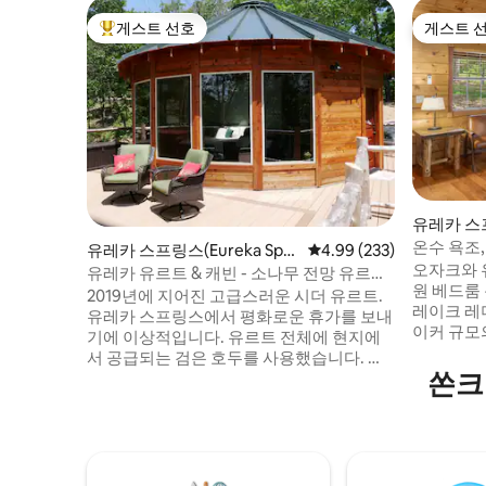
게스트 선호
게스트 
상위 게스트 선호
게스트 
유레카 스프링
ngs)의 
온수 욕조,
유레카 스프링스(Eureka Spri
평점 4.99점(5점 만점), 
4.99 (233)
캐빈
오자크와 
ngs)의 유르트
유레카 유르트 & 캐빈 - 소나무 전망 유르트,
원 베드룸 통나무집! *
온수 욕조 있음
2019년에 지어진 고급스러운 시더 유르트.
레이크 레
유레카 스프링스에서 평화로운 휴가를 보내
이커 규모의
기에 이상적입니다. 유르트 전체에 현지에
방을 즐기세
서 공급되는 검은 호두를 사용했습니다. 킹
전망을 감상
쏜크
사이즈 퍼플 매트리스 침대 또는 더블 리클
지 욕조 * 와이파이. 
라이너 가죽 소파에서 5개의 큰 사진 창문을
한 50인치 스
통해 멋진 전망을 감상할 수 있습니다. 욕실
에서 로스팅한 커피
에는 석화된 나무 세면대와 대형 워크인 샤
거 트레일,
워기가 마련되어 있습니다. 스마트 TV, 와이
거리입니다. * 유서 깊은 에우레카
파이, 에어컨, 난방, 조리에 필요한 모든 것