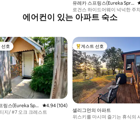
유레카 스프링스(Eureka Sprin
gs)의 집
로건스 하이드어웨이 넉넉한 주차 
에어컨이 있는 아파트 숙소
덕, 전용
 선호
게스트 선호
스트 선호
상위 게스트 선호
스(Eureka Spri
평점 4.94점(5점 만점), 후기 104개
4.94 (104)
후기 459개
셀리그먼의 아파트
아파트
티지/ #7 오크 크레스트
위스키를 마시며 즐기는 휴식의 