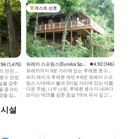
유레카 스프
게스트 선호
슈퍼호
상위 게스트 선호
슈퍼호
s)의 통
반려견 동
수 욕조-
이 넓은 
된 주방,
속도로 6
고 있고 
스트들은 
숲속에 숨
말합니다.
됩니다. 이 통나무집에는 시설이 완비된 주
유레카 스프링스(Eureka Spri
평점 4.92점(5점 만점), 
4.92 (146)
 4.96점(5점 만점), 후기 1,475개
.96 (1,475)
방, 퀸사
ngs)의 집
유레카까지 5분 거리에 있는 루체른 호수의
리 전면 통
형 조립식 
유서 깊은 오두막!
퍼치 레이크 루체른 캐빈 # 6은 유레카 스프
 호수 전망
킹사이즈 
링스 시내에서 불과 2마일 거리에 있는 아름
설을 갖추
를 이용할
다운 주방, 나무 난로, 루체른 호수가 내려다
보이는 데크를 갖춘 침실 1개의 유서 깊고 복
경을 감상
원된 통나무집입니다. 모든 창문에서 바라
온수 욕조
보는 전망이 마음에 드실 겁니다. 거실에서
의시설
호수 전망을 감상하고 주방에서 식사를 즐
, 필로우
기실 수 있으며 침실과 주방에서 아름다운
잠에 빠져
숲 속 절벽 전망을 감상하실 수 있습니다. 야
외에서 자연을 즐기는 듯한 느낌을 받으실
 반려동물
수 있습니다. 아침과 저녁에 침실 창문 밖에
25달러 -