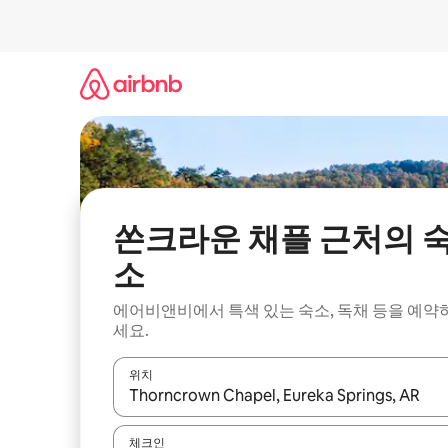
콘
텐
츠
로
바
로
가
기
쏜크라운 채플 근처의 
소
에어비앤비에서 특색 있는 숙소, 독채 등을 예약
세요.
위치
결과가 나오면 위·아래 화살표 키를 사용하거나 터치
체크인