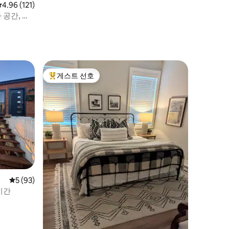
평점 4.96점(5점 만점), 후기 121개
4.96 (121)
공간, 화
게스트 선호
상위 게스트 선호
평점 5점(5점 만점), 후기 93개
5 (93)
시간