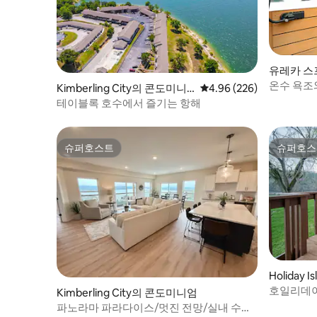
유레카 스프링
ngs)의 
온수 욕조
Kimberling City의 콘도미니
평점 4.96점(5점 만점), 
4.96 (226)
콘도
엄
테이블록 호수에서 즐기는 항해
슈퍼호스트
슈퍼호스
슈퍼호스트
슈퍼호스
Holiday
호일리데이
Kimberling City의 콘도미니엄
맥, 아칸
파노라마 파라다이스/멋진 전망/실내 수영