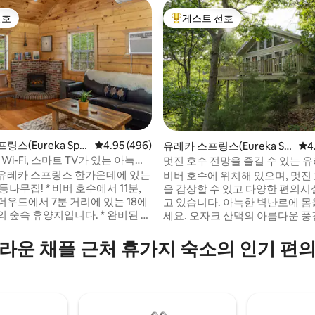
선호
게스트 선호
선호
상위 게스트 선호
스(Eureka Spri
평점 4.95점(5점 만점), 후기 496개
4.95 (496)
유레카 스프링스(Eureka Sp
평점
4
통나무집
rings)의 통나무집
 Wi-Fi, 스마트 TV가 있는 아늑한
멋진 호수 전망을 즐길 수 있는 유
후기 233개
나무집
유레카 스프링스 한가운데에 있는
비버 호수에 위치해 있으며, 멋진
 비버 호수에서 11분,
을 감상할 수 있고 다양한 편의시
더우드에서 7분 거리에 있는 18에
고 있습니다. 아늑한 벽난로에 몸을 웅크리
 숲속 휴양지입니다. * 완비된 주
세요. 오자크 산맥의 아름다운 풍
요. * 온수 욕조와 나무가 우거진
하며 촛불이 켜진 2인용 자쿠지(
할 수 있는 전용 백 데크 * 자쿠
아님)에서 휴식을 취해보세요. 유리 지붕을
라운 채플 근처 휴가지 숙소의 인기 편
* 넷플릭스 접속이 가능
통해 별과 나무 꼭대기를 바라보며
마트 TV. * 전기 벽난로. * 현지
탑 킹사이즈 슬립 넘버 침대에서 
 제공. * 등산, 산악 자전
보세요. 가스 그릴이 있는 데크와 식기 및 비
 카누, 레스토랑, 쇼핑까지 몇 분
품이 완비된 주방을 즐겨보세요.
 스프링스
수수료: 75달러 - 첫 번째 반려견, 