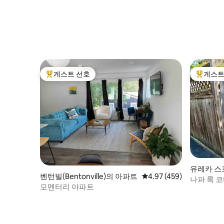
게스트 선호
게스트
상위 게스트 선호
상위 게
유레카 스프링
벤턴빌(Bentonville)의 아파트
평점 4.97점(5점 만점), 
4.97 (459)
ngs)의 
나파 록 코
모멘터리 아파트