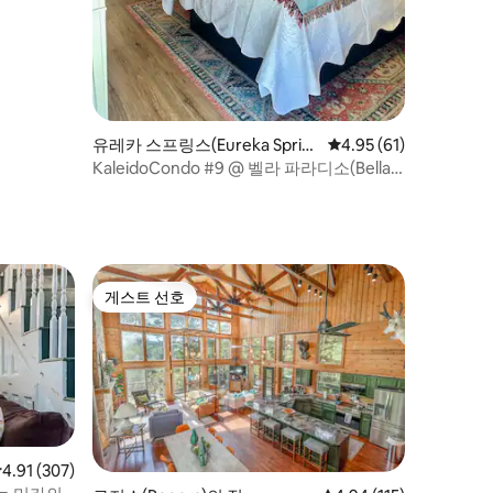
유레카 스프링스(Eureka Sprin
평점 4.95점(5점 만점),
4.95 (61)
gs)의 콘도미니엄
KaleidoCondo #9 @ 벨라 파라디소(Bella
Paradiso)
게스트 선호
게스트 선호
점 4.91점(5점 만점), 후기 307개
4.91 (307)