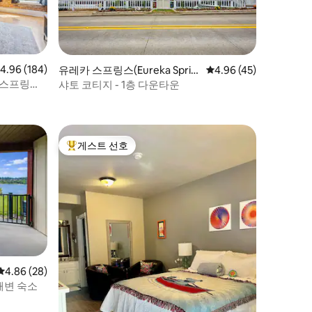
점 4.96점(5점 만점), 후기 184개
4.96 (184)
유레카 스프링스(Eureka Sprin
평점 4.96점(5점 만점),
4.96 (45)
gs)의 콘도미니엄
 스프링가
샤토 코티지 - 1층 다운타운
게스트 선호
상위 게스트 선호
평점 4.86점(5점 만점), 후기 28개
4.86 (28)
해변 숙소