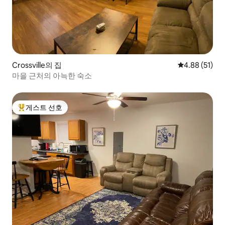
Crossville의 집
평점 4.88점(5
4.88 (51)
마을 근처의 아늑한 숙소
게스트 선호
상위 게스트 선호