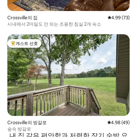
Crossville의 집
평점 4.99점(5
4.99 (73)
시내에서 2마일도 안 되는 조용한 침실 2개 숙소
게스트 선호
상위 게스트 선호
Crossville의 방갈로
평점 4.98점(5
4.98 (49)
숲속 방갈로
내 집 같은 편안함과 저렴한 장기 숙박 요