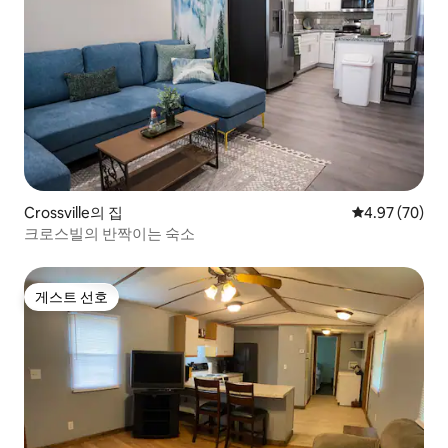
Crossville의 집
평점 4.97점(5
4.97 (70)
크로스빌의 반짝이는 숙소
게스트 선호
게스트 선호