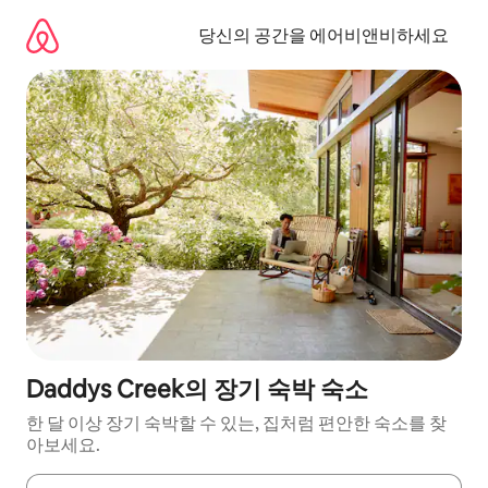
콘
텐
당신의 공간을 에어비앤비하세요
츠
로
바
로
가
기
Daddys Creek의 장기 숙박 숙소
한 달 이상 장기 숙박할 수 있는, 집처럼 편안한 숙소를 찾
아보세요.