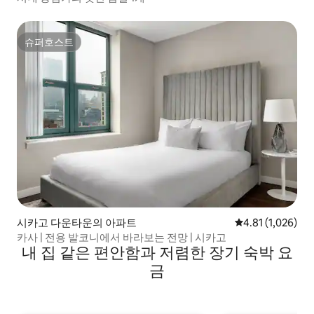
슈퍼호스트
슈퍼호스트
시카고 다운타운의 아파트
평점 4.81점(5점 
4.81 (1,026)
카사 | 전용 발코니에서 바라보는 전망 | 시카고
내 집 같은 편안함과 저렴한 장기 숙박 요
금