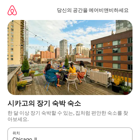
콘
텐
당신의 공간을 에어비앤비하세요
츠
로
바
로
가
기
시카고의 장기 숙박 숙소
한 달 이상 장기 숙박할 수 있는, 집처럼 편안한 숙소를 찾
아보세요.
위치
결과가 나오면 위·아래 화살표 키를 사용하거나 터치 또는 스와이프