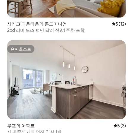
시카고 다운타운의 콘도미니엄
평점 5점(5
5 (12)
2bd 리버 노스 백만 달러 전망! 주차 포함
슈퍼호스트
슈퍼호스트
루프의 아파트
평점 5점(
5 (3)
시내 중심가의 멋진 침실 1개