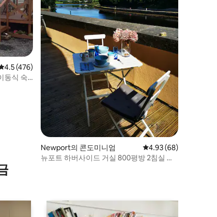
평점 4.5점(5점 만점), 후기 476개
4.5 (476)
이동식 숙
Newport의 콘도미니엄
평점 4.93점(5점 만점),
4.93 (68)
뉴포트 하버사이드 거실 800평방 2침실 동
금
쪽 전망