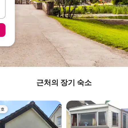
근처의 장기 숙소
선호
선호