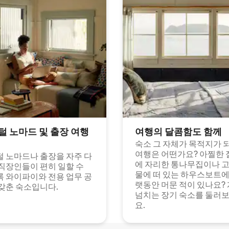
털 노마드 및 출장 여행
여행의 달콤함도 함께
숙소 그 자체가 목적지가 
여행은 어떤가요? 아찔한 
 노마드나 출장을 자주 다
에 자리한 통나무집이나 
직장인들이 편히 일할 수
물에 떠 있는 하우스보트에
 와이파이와 전용 업무 공
랫동안 머문 적이 있나요?
갖춘 숙소입니다.
넘치는 장기 숙소를 둘러
요.