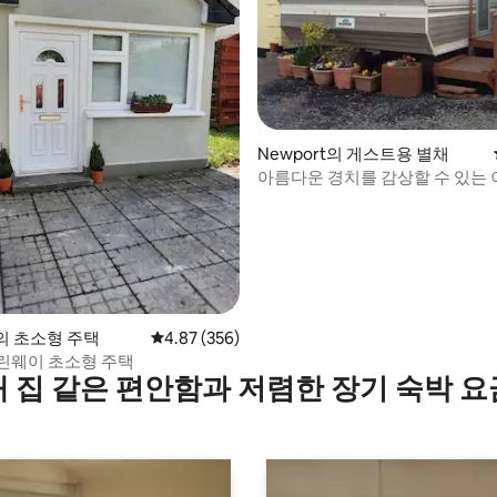
후기 381개
Newport의 게스트용 별채
아름다운 경치를 감상할 수 있는 
소
t의 초소형 주택
평점 4.87점(5점 만점), 후기 356개
4.87 (356)
린웨이 초소형 주택
내 집 같은 편안함과 저렴한 장기 숙박 요