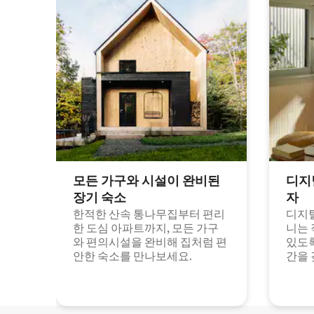
모든 가구와 시설이 완비된
디지
장기 숙소
자
한적한 산속 통나무집부터 편리
디지털
한 도심 아파트까지, 모든 가구
니는 
와 편의시설을 완비해 집처럼 편
있도록
안한 숙소를 만나보세요.
간을 