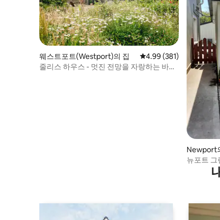
웨스트포트(Westport)의 집
평점 4.99점(5점 만점), 
4.99 (381)
줄리스 하우스 - 멋진 전망을 자랑하는 바닷
가 휴양지
Newpor
뉴포트 그