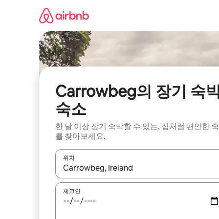
콘
텐
츠
로
바
로
가
기
Carrowbeg의 장기 숙
숙소
한 달 이상 장기 숙박할 수 있는, 집처럼 편안한 
를 찾아보세요.
위치
결과가 나오면 위·아래 화살표 키를 사용하거나 터치
체크인