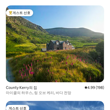
게스트 선호
상위 게스트 선호
County Kerry의 집
평점 4.99점(5점
4.99 (198)
마이클의 하우스, 링 오브 케리, 바다 전망
게스트 선호