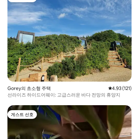
게스트 선호
Gorey의 초소형 주택
평점 4.93점(5
4.93 (121)
선라이즈 하이드어웨이: 고급스러운 바다 전망의 휴양지
게스트 선호
게스트 선호