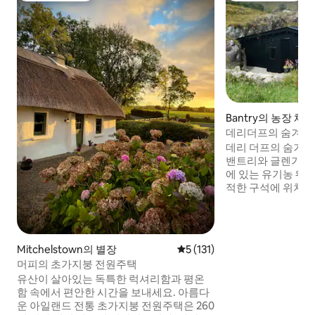
Bantry의 농장 체
데리더프의 숨겨진
만적인 휴식
데리 더프의 숨겨진
밴트리와 글렌가리프
에 있는 유기농 웨스
적한 구석에 위치한
리 농장 숙소입니다
망, 야생 풍경, 호숫
함, 유기농 농산물
맞이하기 위해 이 
Mitchelstown의 별장
평점 5점(5점 만점), 후기 131
5 (131)
디자인했습니다. 히
머피의 초가지붕 전원주택
용한 리듬에 둘러싸
유산이 살아있는 독특한 럭셔리함과 평온
고, 휴식을 취할 수
함 속에서 편안한 시간을 보내세요. 아름다
인 농장 체험을 제
운 아일랜드 전통 초가지붕 전원주택은 260