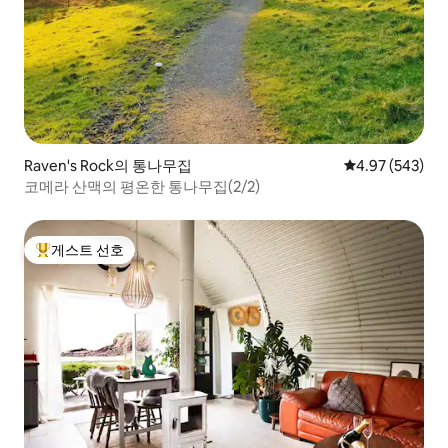
Raven's Rock의 통나무집
평점 4.97점(5점
4.97 (543)
코메라 산맥의 평온한 통나무집(2/2)
게스트 선호
상위 게스트 선호