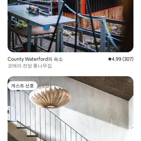
County Waterford의 숙소
평점 4.99점(5점
4.99 (307)
코메라 전망 통나무집
게스트 선호
게스트 선호