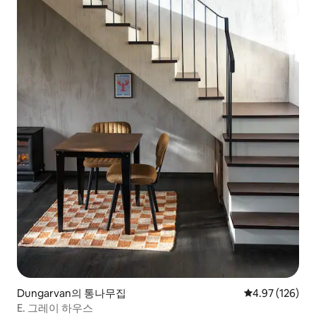
Dungarvan의 통나무집
평점 4.97점(5점
4.97 (126)
E. 그레이 하우스