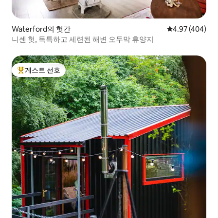
Waterford의 헛간
평점 4.97점(5점
4.97 (404)
니센 헛, 독특하고 세련된 해변 오두막 휴양지
게스트 선호
상위 게스트 선호