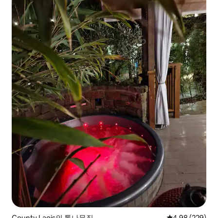
County Laois의 통나무집
평점 4.98점(5점
4.98 (229)