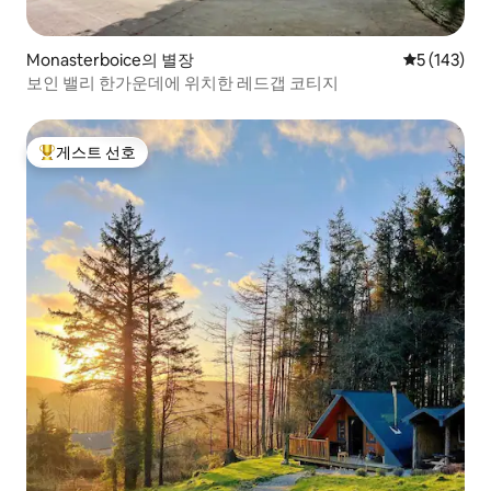
Monasterboice의 별장
평점 5점(5점
5 (143)
보인 밸리 한가운데에 위치한 레드갭 코티지
게스트 선호
상위 게스트 선호