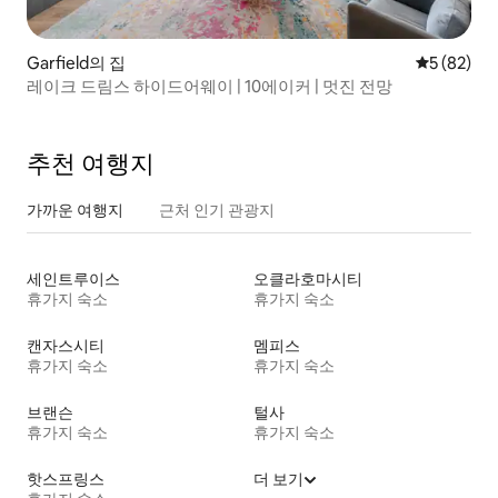
Garfield의 집
평점 5점(5
5 (82)
레이크 드림스 하이드어웨이 | 10에이커 | 멋진 전망
추천 여행지
가까운 여행지
근처 인기 관광지
세인트루이스
오클라호마시티
휴가지 숙소
휴가지 숙소
캔자스시티
멤피스
휴가지 숙소
휴가지 숙소
브랜슨
털사
휴가지 숙소
휴가지 숙소
핫스프링스
더 보기