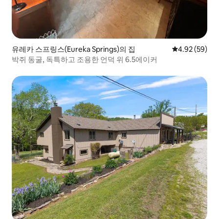
유레카 스프링스(Eureka Springs)의 집
평점 4.92점(5
4.92 (59)
박쥐 동굴, 독특하고 조용한 언덕 위 6.5에이커