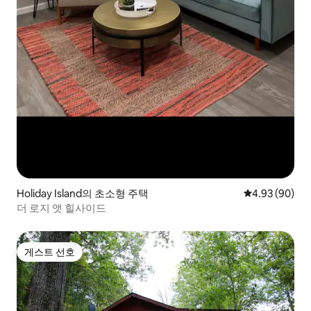
Holiday Island의 초소형 주택
평점 4.93점(5
4.93 (90)
더 로지 앳 힐사이드
게스트 선호
게스트 선호