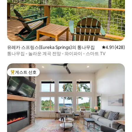
유레카 스프링스(Eureka Springs)의 통나무집
평점 4.91점(5
4.91 (428)
통나무집 - 놀라운 계곡 전망 - 와이파이 - 스마트 TV
게스트 선호
상위 게스트 선호