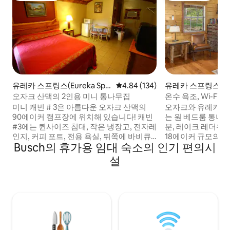
유레카 스프링스(Eureka Spri
평점 4.84점(5점 만점), 후기 134
4.84 (134)
유레카 스프링스(Eure
ngs)의 통나무집
ngs)의 통나무집
오자크 산맥의 2인용 미니 통나무집
온수 욕조, Wi-Fi
캐빈
미니 캐빈 # 3은 아름다운 오자크 산맥의
오자크와 유레카 
90에이커 캠프장에 위치해 있습니다! 캐빈
는 원 베드룸 통나무집! * 비버 호수
#3에는 퀸사이즈 침대, 작은 냉장고, 전자레
분, 레이크 레더우
인지, 커피 포트, 전용 욕실, 뒤쪽에 바비큐
18에이커 규모의 숲
Busch의 휴가용 임대 숙소의 인기 편의시
그릴, 앞쪽에 화덕이 있는 피크닉 테이블이
된 주방을 즐기세요.
있습니다. TV는 영화 감상용이며, 리셉션은
우거진 전망을 감상할
설
없습니다. 영화는 사무실에 보관되어 있으
* 자쿠지 욕조 * 와이파이. * 
며 사무실 운영 시간에 게스트가 확인할 수
이 가능한 50인치 스
있습니다. 별도의 요금으로 이용할 수 있는
* 현지에서 로스팅한 커피 제
완비된 주방 공간이 있습니다. (자세한 내용
자전거 트레일, 카누
을 문의하세요) 이 미니 오두막은 4개 그룹
몇 분 거리입니다. * 유서 깊은 에우레카 스
으로 나뉘어 있으며, 각 오두막 사이에 커다
프링스 시내까지 5
란 현관과 통로로 연결되어 있습니다.