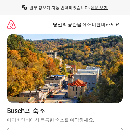
콘
일부 정보가 자동 번역되었습니다. 
원문 보기
텐
츠
로
당신의 공간을 에어비앤비하세요
바
로
가
기
Busch의 숙소
에어비앤비에서 독특한 숙소를 예약하세요.