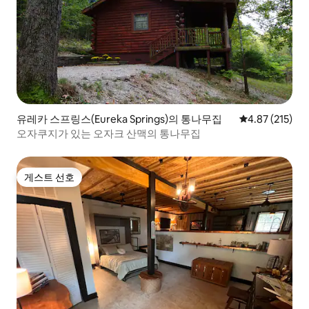
유레카 스프링스(Eureka Springs)의 통나무집
평점 4.87점(5
4.87 (215)
오자쿠지가 있는 오자크 산맥의 통나무집
게스트 선호
게스트 선호