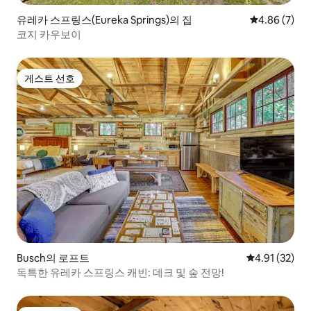
유레카 스프링스(Eureka Springs)의 집
평점 4.86점(
4.86 (7)
코지 카우보이
게스트 선호
게스트 선호
Busch의 로프트
평점 4.91점(5
4.91 (32)
독특한 유레카 스프링스 캐빈: 데크 및 숲 전망!