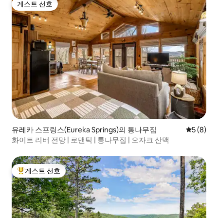
게스트 선호
게스트 선호
유레카 스프링스(Eureka Springs)의 통나무집
평점 5점(
5 (8)
화이트 리버 전망 | 로맨틱 | 통나무집 | 오자크 산맥
게스트 선호
상위 게스트 선호