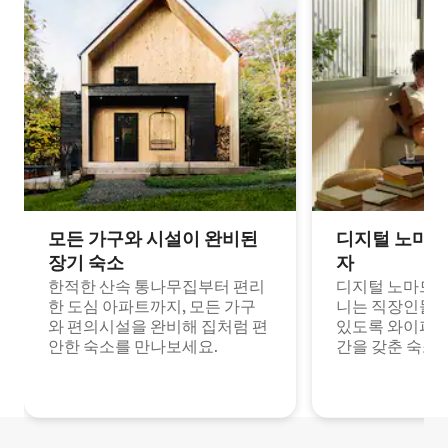
모든 가구와 시설이 완비된
디지털 노마드
장기 숙소
자
한적한 산속 통나무집부터 편리
디지털 노마드나
한 도심 아파트까지, 모든 가구
니는 직장인들이
와 편의시설을 완비해 집처럼 편
있도록 와이파이
안한 숙소를 만나보세요.
간을 갖춘 숙소