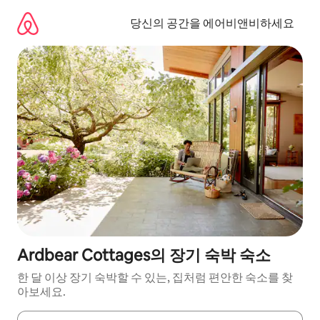
콘
텐
당신의 공간을 에어비앤비하세요
츠
로
바
로
가
기
Ardbear Cottages의 장기 숙박 숙소
한 달 이상 장기 숙박할 수 있는, 집처럼 편안한 숙소를 찾
아보세요.