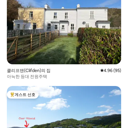
클리프덴(Clifden)의 집
평점 4.96점(5
4.96 (95)
아늑한 등대 전원주택
게스트 선호
상위 게스트 선호