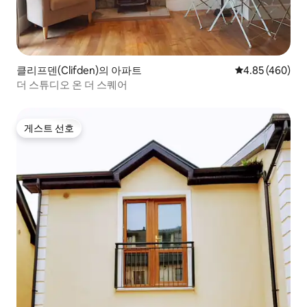
클리프덴(Clifden)의 아파트
평점 4.85점(5점
4.85 (460)
더 스튜디오 온 더 스퀘어
게스트 선호
게스트 선호