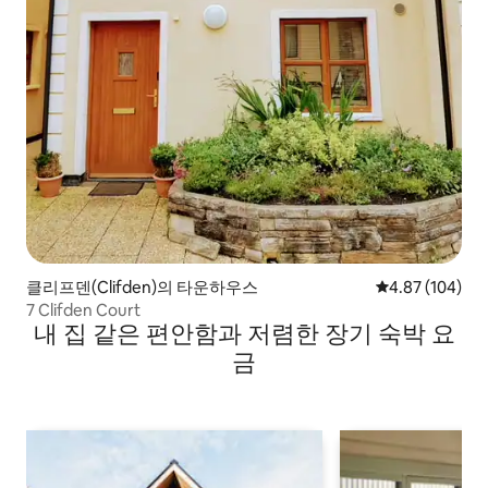
클리프덴(Clifden)의 타운하우스
평점 4.87점(5점
4.87 (104)
7 Clifden Court
내 집 같은 편안함과 저렴한 장기 숙박 요
금