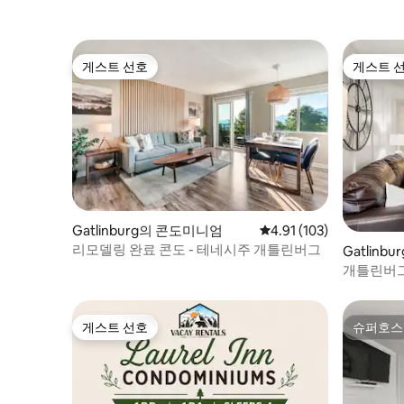
게스트 선호
게스트 
게스트 선호
게스트 
Gatlinburg의 콘도미니엄
평점 4.91점(5점 만점), 
4.91 (103)
리모델링 완료 콘도 - 테네시주 개틀린버그
Gatlin
개틀린버그
있음!
게스트 선호
슈퍼호스
게스트 선호
슈퍼호스