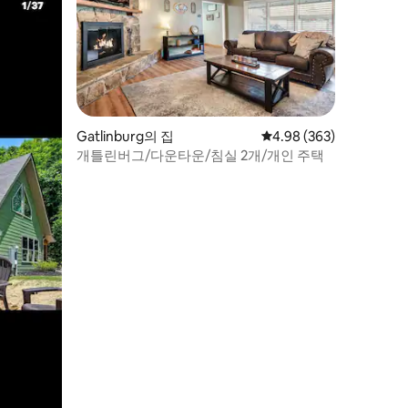
Gatlinburg의 집
평점 4.98점(5점 만점), 
4.98 (363)
개틀린버그/다운타운/침실 2개/개인 주택