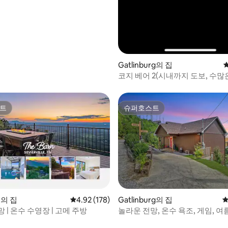
Gatlinburg의 집
코지 베어 2(시내까지 도보, 수많
물)
트
슈퍼호스트
트
슈퍼호스트
le의 집
평점 4.92점(5점 만점), 후기 178개
4.92 (178)
Gatlinburg의 집
평
 | 온수 수영장 | 고메 주방
놀라운 전망, 온수 욕조, 게임, 여
후기 142개
이용!