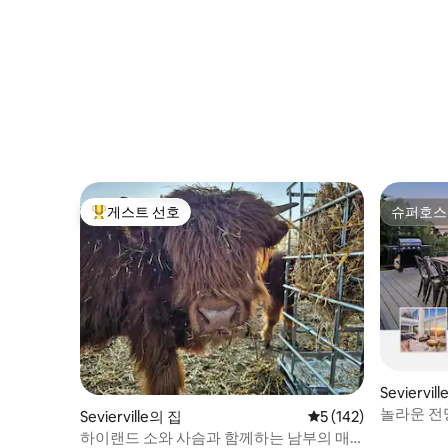
게스트 선호
슈퍼호스
상위 게스트 선호
슈퍼호스
Seviervil
놀라운 전망
Sevierville의 집
평점 5점(5점 만점), 
5 (142)
하이랜드 소와 사슴과 함께하는 남부의 매