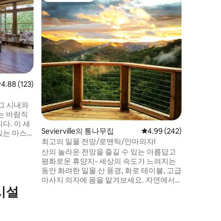
남은 숙박
용 통나
* 온수 욕조 * 전용 * 피전 포지 시내
* 2인용 샤워
난로 * 5
추가 청소용품을
바디워시 모두
케이컵 및 
기 시트는
더욱 청결하게 
점 4.88점(5점 만점), 후기 123개
4.88 (123)
커 * 고속 와이파이 *숯불 그릴 *추가: 스파이
시 및 로
버그 시내와
는 바람직
다. 이 새
Sevierville의 통나무집
평점 4.99점(5점 만점), 
4.99 (242)
있는 마스
최고의 일몰 전망/로맨틱/안마의자!
대 2개가
산의 놀라운 전망을 즐길 수 있는 아름답고
 1개를 제
평화로운 휴양지- 세상의 속도가 느려지는
케이드 게임
동안 화려한 일몰 산 풍경, 화로 테이블, 고급
룸에는 진
마사지 의자에 몸을 맡겨보세요. 자연에서
파가 있습
시설
영감을 받은 독특한 숙소인 Kindred Spirits
소파, 파티
는 완벽하고 낭만적인 휴양지입니다. 💦 온
에서 스모
수 욕조 ⚡️ 전기차 충전기 😃 마사지 의자 ✨
 있습니다.
신혼여행, 기념일 또는 '그냥'에 이상적 ❤️ 이