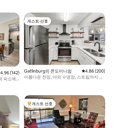
게스트 선호
게스트 선호
Gatlinburg의 콘도미니엄
평점 4.86점(5점 만점), 
4.86 (200)
점 4.96점(5점 만점), 후기 142개
4.96 (142)
아름다운 전망, 야외 수영장, 스트립까지 도
희 숙소에
보로 이동 가능!
게스트 선호
상위 게스트 선호