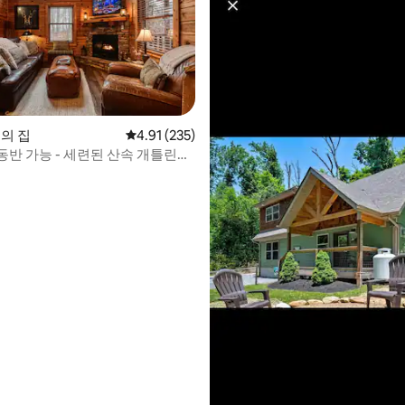
le의 집
평점 4.91점(5점 만점), 후기 235개
4.91 (235)
동반 가능 - 세련된 산속 개틀린버
집
후기 124개