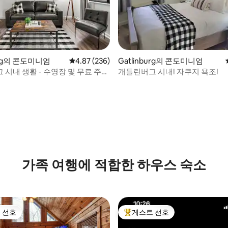
burg의 콘도미니엄
평점 4.87점(5점 만점), 후기 236개
4.87 (236)
Gatlinburg의 콘도미니엄
시내 생활 - 수영장 및 무료 주
개틀린버그 시내! 자쿠지 욕조!
후기 252개
가족 여행에 적합한 하우스 숙소
 선호
게스트 선호
스트 선호
상위 게스트 선호