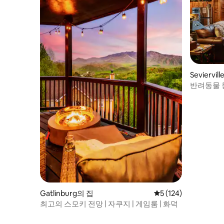
Seviervil
반려동물 
그 통나무
Gatlinburg의 집
평점 5점(5점 만점), 
5 (124)
최고의 스모키 전망 | 자쿠지 | 게임룸 | 화덕