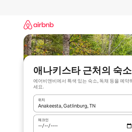
콘
텐
츠
로
바
로
가
기
애나키스타 근처의 숙소
에어비앤비에서 특색 있는 숙소, 독채 등을 예약
세요.
위치
결과가 나오면 위·아래 화살표 키를 사용하거나 터치
체크인