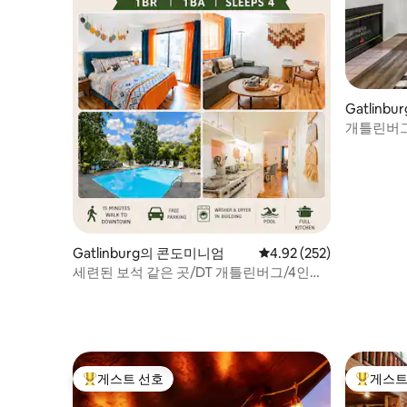
Gatlin
개틀린버그 
차!
Gatlinburg의 콘도미니엄
평점 4.92점(5점 만점), 
4.92 (252)
세련된 보석 같은 곳/DT 개틀린버그/4인용/
수영장 전망
게스트 선호
게스트
상위 게스트 선호
상위 게