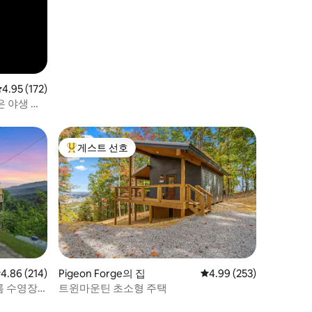
평점 4.95점(5점 만점), 후기 172개
4.95 (172)
은 야생 동
게스트 선호
상위 게스트 선호
점 4.86점(5점 만점), 후기 214개
4.86 (214)
Pigeon Forge의 집
평점 4.99점(5점 만점), 
4.99 (253)
름 수영장
트윈마운틴 초소형 주택