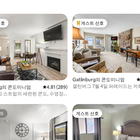
선호
게스트 선호
선호
상위 게스트 선호
Gatlinburg의 콘도미니엄
평
후기 103개
갤틴버그 7월 4일 퍼레이드는 저
burg의 콘도미니엄
평점 4.81점(5점 만점), 후기 289개
4.81 (289)
서 시작됩니다!
 스트립의 세련된 콘도, 수영장
트
게스트 선호
트
게스트 선호