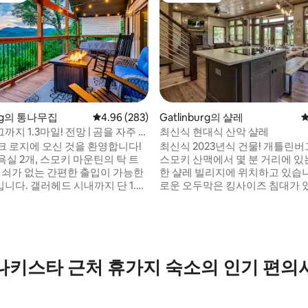
urg의 통나무집
평점 4.96점(5점 만점), 후기 283개
4.96 (283)
Gatlinburg의 샬레
평
지 1.3마일! 전망 | 곰을 자주 볼
최신식 현대식 산악 샬레
후기 159개
다!
크 로지에 오신 것을 환영합니다!
최신식 2023년식 건물! 개틀린
 욕실 2개, 스모키 마운틴의 탁 트
스모키 산맥에서 몇 분 거리에 있
 열쇠가 없는 간편한 출입이 가능한
한 샬레 빌리지에 위치하고 있습니
니다. 갤러헤드 시내까지 단 1.3
로운 오두막은 킹사이즈 침대가 
터 스위트룸 1개와 트윈 사이즈 침
 데크 • 거실에 전기 장작 벽난
있는 로프트 위에 있는 개방형 침실
치 TV, 침대 겸 소파, 아케이드 게임
공합니다. 게임룸에는 2개의 아
강암 바, 스테인리스 가전제품, 듀
과 셔플보드가 있습니다. 패밀리
이커가 구비된 주방 • 개틀린버그
짜 장작을 태우는 굴뚝과 가죽 소
나키스타 근처 휴가지 숙소의 인기 편의
이, 스페이스 니들 근처 편안하
니다. 데크에는 온수 욕조, 그네, 
데크, 전망, 편안한 산속 숙박을 즐
오 테이블이 있습니다. 모든 객실
키 산맥의 놀라운 전망을 즐길 수