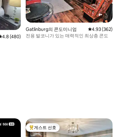
Gatlinburg의 콘도미니엄
평점 4.93점(5점 만점), 
4.93 (362)
전용 발코니가 있는 매력적인 최상층 콘도
평점 4.8점(5점 만점), 후기 480개
4.8 (480)
게스트 선호
상위 게스트 선호