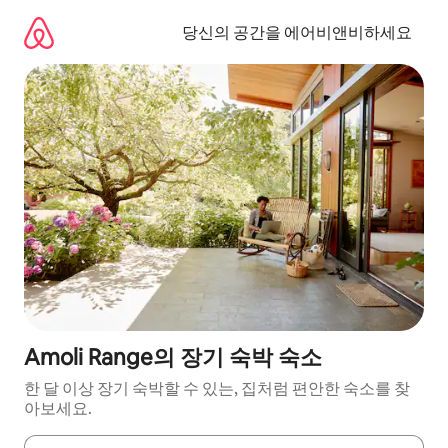
콘
텐
당신의 공간을 에어비앤비하세요
츠
로
바
로
가
기
Amoli Range의 장기 숙박 숙소
한 달 이상 장기 숙박할 수 있는, 집처럼 편안한 숙소를 찾
아보세요.