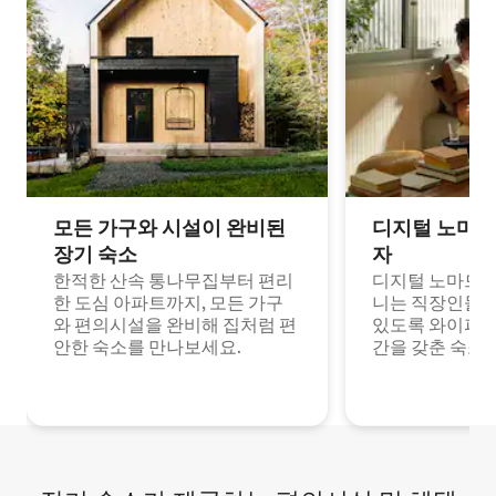
모든 가구와 시설이 완비된
디지털 노마드
장기 숙소
자
한적한 산속 통나무집부터 편리
디지털 노마드나
한 도심 아파트까지, 모든 가구
니는 직장인들이
와 편의시설을 완비해 집처럼 편
있도록 와이파이
안한 숙소를 만나보세요.
간을 갖춘 숙소