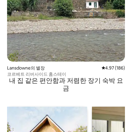
Lansdowne의 별장
평점 4.97점(5점
4.97 (186)
코르베트 리버사이드 홈스테이
내 집 같은 편안함과 저렴한 장기 숙박 요
금