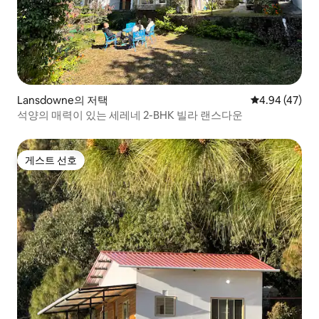
Lansdowne의 저택
평점 4.94점(5
4.94 (47)
석양의 매력이 있는 세레네 2-BHK 빌라 랜스다운
게스트 선호
게스트 선호