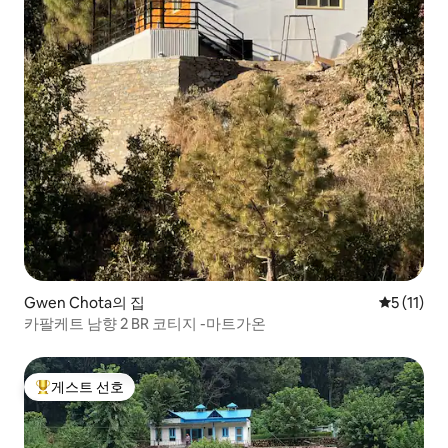
Gwen Chota의 집
평점 5점(5
5 (11)
카팔케트 남향 2 BR 코티지 -마트가온
게스트 선호
상위 게스트 선호