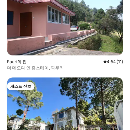
Pauri의 집
평점 4.64점(
4.64 (11)
더 데오다 인 홈스테이, 파우리
게스트 선호
게스트 선호