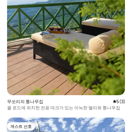
무쏘리의 통나무집
평점 5점(
5 (3)
몰 로드에 위치한 전용 데크가 있는 아늑한 밸리뷰 통나무집
게스트 선호
게스트 선호