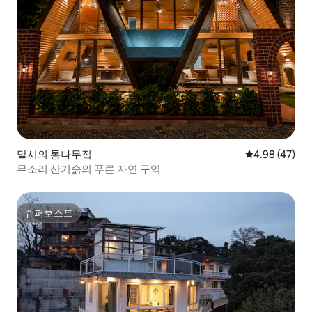
말시의 통나무집
평점 4.98점(5
4.98 (47)
무소리 산기슭의 푸른 자연 구역
슈퍼호스트
슈퍼호스트