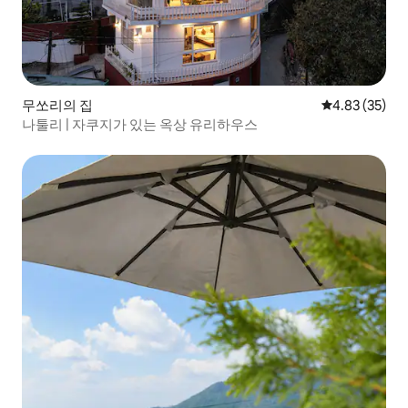
무쏘리의 집
평점 4.83점(5
4.83 (35)
나툴리 | 자쿠지가 있는 옥상 유리하우스