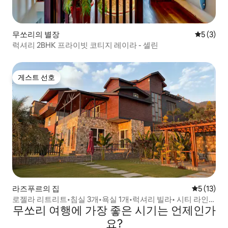
무쏘리의 별장
평점 5점(
5 (3)
럭셔리 2BHK 프라이빗 코티지 레이라 - 셀린
게스트 선호
게스트 선호
라즈푸르의 집
평점 5점(5
5 (13)
로젤라 리트리트•침실 3개•욕실 1개•럭셔리 빌라• 시티 라인
무쏘리 여행에 가장 좋은 시기는 언제인가
전망
요?