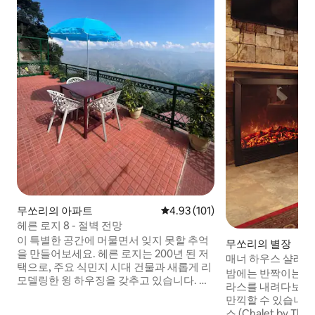
무쏘리의 아파트
평점 4.93점(5점 만점), 후기 101
4.93 (101)
헤른 로지 8 - 절벽 전망
이 특별한 공간에 머물면서 잊지 못할 추억
무쏘리의 별장
을 만들어보세요. 헤른 로지는 200년 된 저
매너 하우스 샬레 -
택으로, 주요 식민지 시대 건물과 새롭게 리
있는 침실 3개.
밤에는 반짝이는 계
모델링한 윙 하우징을 갖추고 있습니다. 이
라스를 내려다보며
아파트는 히말라야 내부 산맥의 파노라마
만끽할 수 있습니다.
전망을 자랑하며, 야무나-아글라드 강 계곡
스 (Chalet by Th