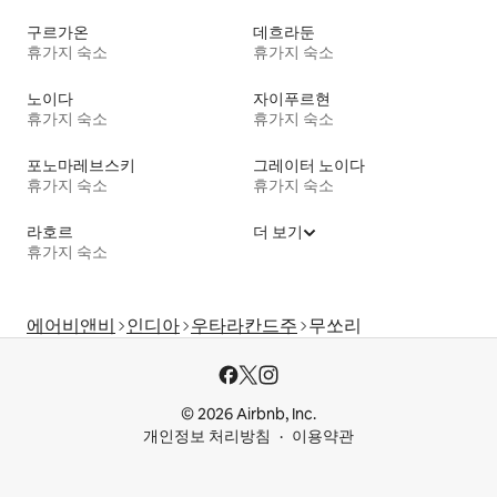
구르가온
데흐라둔
휴가지 숙소
휴가지 숙소
노이다
자이푸르현
휴가지 숙소
휴가지 숙소
포노마레브스키
그레이터 노이다
휴가지 숙소
휴가지 숙소
라호르
더 보기
휴가지 숙소
에어비앤비
인디아
우타라칸드주
무쏘리
© 2026 Airbnb, Inc.
개인정보 처리방침
이용약관