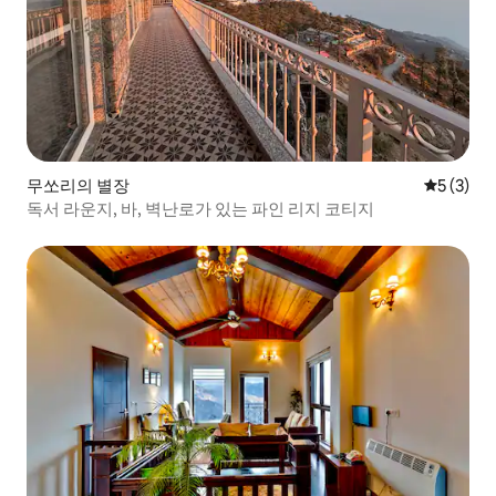
무쏘리의 별장
평점 5점(
5 (3)
독서 라운지, 바, 벽난로가 있는 파인 리지 코티지