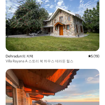
Dehradun의 저택
평점 5점(5
5 (19)
Villa Rayana A 스토리 북 하우스 데라둔 힐스