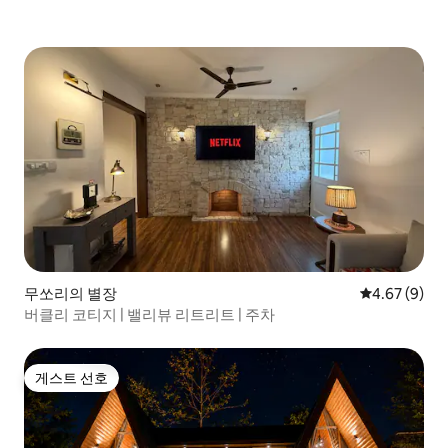
무쏘리의 별장
평점 4.67점(
4.67 (9)
버클리 코티지 | 밸리뷰 리트리트 | 주차
게스트 선호
게스트 선호