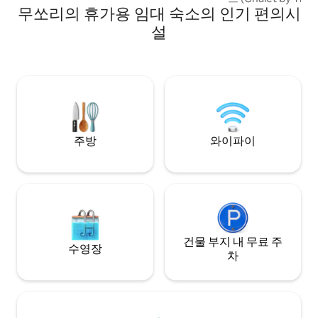
이 내려다보입니다. 눈 덮인 반다르 푼치 산
무쏘리의 휴가용 임대 숙소의 인기 편의시
리 (Mussoorie) - 
맥도 멀리 나그 티바 (Nag Tibba) 와 같은 유
심부에 위치한 목
설
명한 봉우리 뒤에서 볼 수 있습니다. 이런 파
로 여러분을 맞이합니
노라마 전망은 우리 지역에서는 매우 드뭅
거리는 곳에서 벗어
니다. 조용히 해야 하는 시간 오후 10시 ~ 오
가득한 발코니, 신
전 9시. 반려동물 동반 금지.
들어오고... 우버 
장을 풀기 위해 필
주방
와이파이
건물 부지 내 무료 주
수영장
차