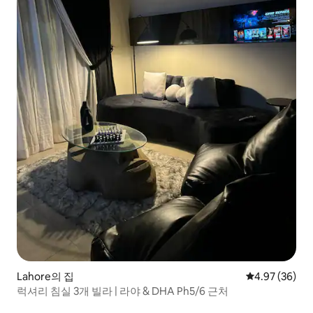
Lahore의 집
평점 4.97점(5
4.97 (36)
럭셔리 침실 3개 빌라 | 라야 & DHA Ph5/6 근처