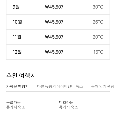
9월
₩45,507
30°C
10월
₩45,507
26°C
11월
₩45,507
20°C
12월
₩45,507
15°C
추천 여행지
가까운 여행지
다른 유형의 에어비앤비 숙소
근처 인기 관광
구르가온
데흐라둔
휴가지 숙소
휴가지 숙소