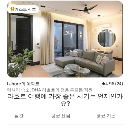
게스트 선호
상위 게스트 선호
Lahore의 아파트
평점 4.96점(5
4.96 (24)
럭셔리 숙소, DHA 라호르의 전용 루프톱 정원
라호르 여행에 가장 좋은 시기는 언제인가
요?
월간
평균 요금
평균 기온