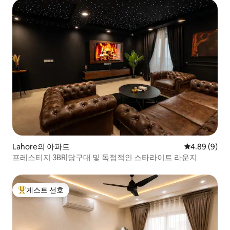
Lahore의 아파트
평점 4.89점(
4.89 (9)
프레스티지 3BR|당구대 및 독점적인 스타라이트 라운지
게스트 선호
상위 게스트 선호