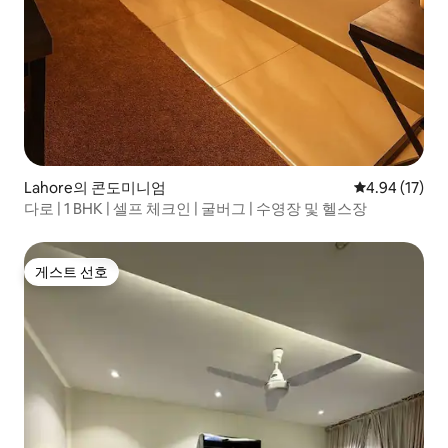
Lahore의 콘도미니엄
평점 4.94점(5
4.94 (17)
다로 | 1 BHK | 셀프 체크인 | 굴버그 | 수영장 및 헬스장
게스트 선호
게스트 선호