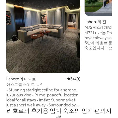
Lahore의 집
M72 럭스 1 채널 
라호르
M72 Luxe는 Dha 
raya fairways c
6단계 라호르 동일
숙소입니다. 숙소 앞
품점, 모스크가 있습
raya fairways co
dolmen mall lahor
lahore 차로 5분,
즐거운 시간을 보낼 
멋진 숙소에 오세요
Lahore의 아파트
평점 5점(5점 만점), 후기 49
5 (49)
예약 전에 숙소 이
아스트룸 스위트 | JP
• Stunning starlight ceiling for a serene,
luxurious vibe • Prime, peaceful location
ideal for all stays • Imtiaz Supermarket
just a short walk away • Surrounded by
라호르의 휴가용 임대 숙소의 인기 편의시
top eateries: McDonald’s, KFC, Johnny &
Jugnu, Tim Hortons & more • Cozy,
설