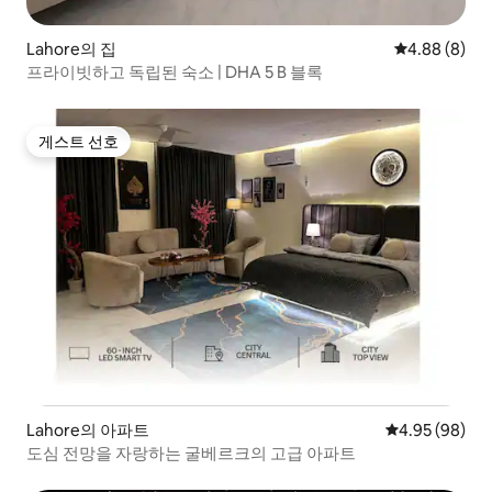
Lahore의 집
평점 4.88점(
4.88 (8)
프라이빗하고 독립된 숙소 | DHA 5 B 블록
게스트 선호
게스트 선호
Lahore의 아파트
평점 4.95점(5
4.95 (98)
도심 전망을 자랑하는 굴베르크의 고급 아파트