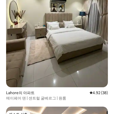
Lahore의 아파트
평점 4.92점(5
4.92 (38)
메이페어 덴 | 센트럴 굴베르그 | 원룸