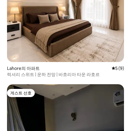
Lahore의 아파트
평점 5점(
5 (9)
럭셔리 스위트 | 운하 전망 | 바흐리아 타운 라호르
게스트 선호
게스트 선호