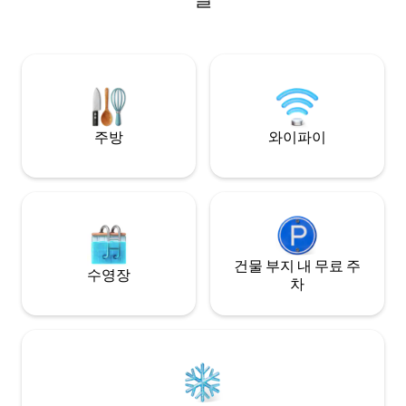
modern apartment for couples, families
& business travellers • Comfortable stay
with everything within easy reach
주방
와이파이
건물 부지 내 무료 주
수영장
차