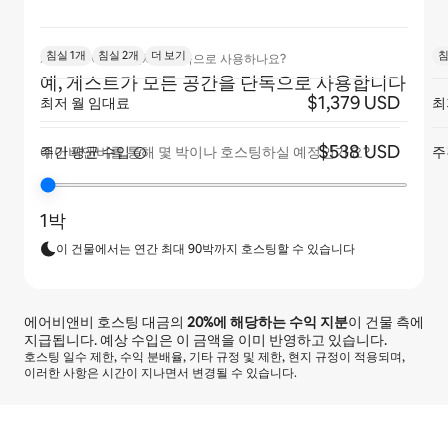
침실 1개
침실 2개
더 보기
침
게스트가 아파트 전체를 단독으로 사용하나요?
예, 게스트가 모든 공간을 단독으로 사용합니다
$1,379 USD
최저 월 임대료
최
$538 USD
주간 평균
수입
주
에어비앤비를 통해 몇 박이나 호스팅하실 예정인가요?
1박
이 건물에서는 연간 최대 90박까지 호스팅할 수 있습니다
에어비앤비 호스팅 대금의
20%
에 해당하는 수익 지분
이 건물 측에
지급됩니다. 예상 수입은 이 금액을 이미 반영하고 있습니다.
호스팅 일수 제한, 수익 분배율, 기타 규정 및 제한, 현지 규정이 적용되며,
이러한 사항은 시간이 지나면서 변경될 수 있습니다.
예상 수입은 월 ₩771583입니다.