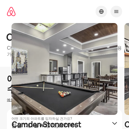
콘텐츠로
바로가기
Camden Ballantyne
Charlotte에 있는 에어비앤비 프렌들리 아파트 건물, 이용
가능한 유형: 침실 1개, 침실 2개 및 침실 3개
1 / 28
0개 중 0개 표시됨
에어비앤비 호스팅으로
₩
0
수입을 올리실 수 있습니다
예상 호스팅 수입을 산정하는 방법
어떤 크기의 아파트를 임차하실 건가요?
Camden Stonecrest
C
침실 1개
·
₩2,176,227부터
월