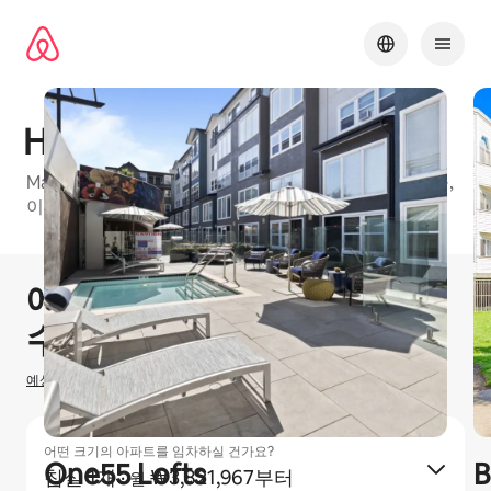
콘텐츠로
바로가기
Highlands of Marin I
Marin County에 있는 에어비앤비 프렌들리 아파트 건물,
이용 가능한 유형: 침실 1개, 침실 2개 및 침실 3개
1 / 10
0개 중 0개 표시됨
에어비앤비 호스팅으로
₩
0
수입을 올리실 수 있습니다
예상 호스팅 수입을 산정하는 방법
어떤 크기의 아파트를 임차하실 건가요?
One55 Lofts
B
침실 1개
·
₩3,821,967부터
월