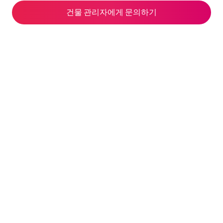
건물 관리자에게 문의하기
© 2026 Airbnb, Inc.
개인정보 처리방침
·
쿠키 정책
·
이용약관
·
한국의 변경된 환불 정책
·
회사 세부정보
웹사이트 제공자: Airbnb Ireland UC, private unlimited company, 8 Hanover Quay
Dublin 2, D02 DP23 Ireland | 이사: Dermot Clarke, Killian Pattwell, Andrea Finnegan |
VAT 번호: IE9827384L | 사업자 등록 번호: IE 511825 | 연락처: terms@airbnb.com,
웹사이트, 080-822-0230 | 호스팅 서비스 제공업체: 아마존 웹서비스 | 에어비앤비는
통신판매 중개자로 에어비앤비 플랫폼을 통하여 게스트와 호스트 사이에 이루어지는
통신판매의 당사자가 아닙니다. 에어비앤비 플랫폼을 통하여 예약된 숙소, 체험, 호스트
서비스에 관한 의무와 책임은 해당 서비스를 제공하는 호스트에게 있습니다.