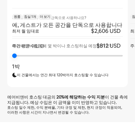
원룸
침실 1개
더 보기
침
게스트가 아파트 전체를 단독으로 사용하나요?
예, 게스트가 모든 공간을 단독으로 사용합니다
$2,606 USD
최저 월 임대료
최
$812 USD
주간 평균
수입
주
에어비앤비를 통해 몇 박이나 호스팅하실 예정인가요?
1박
이 건물에서는 연간 최대 120박까지 호스팅할 수 있습니다
에어비앤비 호스팅 대금의
20%
에 해당하는 수익 지분
이 건물 측에
지급됩니다. 예상 수입은 이 금액을 이미 반영하고 있습니다.
호스팅 일수 제한, 수익 분배율, 기타 규정 및 제한, 현지 규정이 적용되며,
이러한 사항은 시간이 지나면서 변경될 수 있습니다.
예상 수입은 월 ₩1157860입니다.