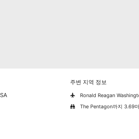
주변 지역 정보
USA
Ronald Reagan Washing
The Pentagon까지 3.69