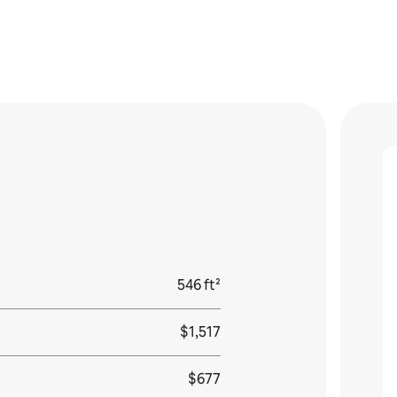
546 ft²
$1,517
$677