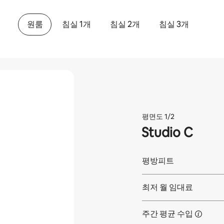
원룸
침실 1개
침실 2개
침실 3개
평면도 1/2
Studio C
평방피트
최저 월 임대료
주간 평균
수입