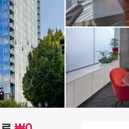
으로
₩
0