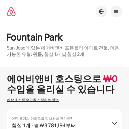
콘텐츠로
바로가기
Fountain Park
San Jose에 있는 에어비앤비 프렌들리 아파트 건물, 이용
가능한 유형: 원룸, 침실 1개 및 침실 2개
1 / 22
0개 중 0개 표시됨
에어비앤비 호스팅으로
₩
0
수입을 올리실 수 있습니다
예상 호스팅 수입을 산정하는 방법
어떤 크기의 아파트를 임차하실 건가요?
침실 1개
·
₩3,781,194부터
월