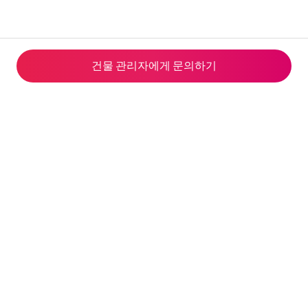
건물 관리자에게 문의하기
© 2026 Airbnb, Inc.
개인정보 처리방침
·
쿠키 정책
·
이용약관
·
한국의 변경된 환불 정책
·
회사 세부정보
웹사이트 제공자: Airbnb Ireland UC, private unlimited company, 8 Hanover Quay
Dublin 2, D02 DP23 Ireland | 이사: Dermot Clarke, Killian Pattwell, Andrea Finnegan |
VAT 번호: IE9827384L | 사업자 등록 번호: IE 511825 | 연락처: terms@airbnb.com,
웹사이트, 080-822-0230 | 호스팅 서비스 제공업체: 아마존 웹서비스 | 에어비앤비는
통신판매 중개자로 에어비앤비 플랫폼을 통하여 게스트와 호스트 사이에 이루어지는
통신판매의 당사자가 아닙니다. 에어비앤비 플랫폼을 통하여 예약된 숙소, 체험, 호스트
서비스에 관한 의무와 책임은 해당 서비스를 제공하는 호스트에게 있습니다.