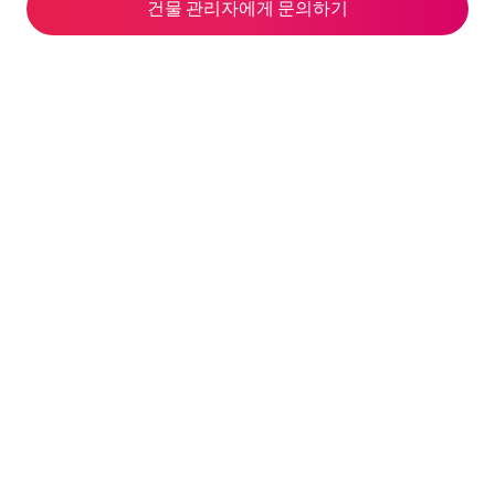
건물 관리자에게 문의하기
© 2026 Airbnb, Inc.
개인정보 처리방침
·
쿠키 정책
·
이용약관
·
한국의 변경된 환불 정책
·
회사 세부정보
웹사이트 제공자: Airbnb Ireland UC, private unlimited company, 8 Hanover Quay
Dublin 2, D02 DP23 Ireland | 이사: Dermot Clarke, Killian Pattwell, Andrea Finnegan |
VAT 번호: IE9827384L | 사업자 등록 번호: IE 511825 | 연락처: terms@airbnb.com,
웹사이트, 080-822-0230 | 호스팅 서비스 제공업체: 아마존 웹서비스 | 에어비앤비는
통신판매 중개자로 에어비앤비 플랫폼을 통하여 게스트와 호스트 사이에 이루어지는
통신판매의 당사자가 아닙니다. 에어비앤비 플랫폼을 통하여 예약된 숙소, 체험, 호스트
서비스에 관한 의무와 책임은 해당 서비스를 제공하는 호스트에게 있습니다.