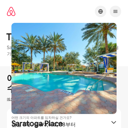
콘텐츠로
바로가기
The Desota
Sarasota에 있는 에어비앤비 프렌들리 아파트 건물, 이용
가능한 유형: 침실 1개, 침실 2개 및 침실 3개
1 / 30
0개 중 0개 표시됨
에어비앤비 호스팅으로
₩
0
수입을 올리실 수 있습니다
예상 호스팅 수입을 산정하는 방법
어떤 크기의 아파트를 임차하실 건가요?
Saratoga Place
침실 1개
·
₩3,472,118부터
월