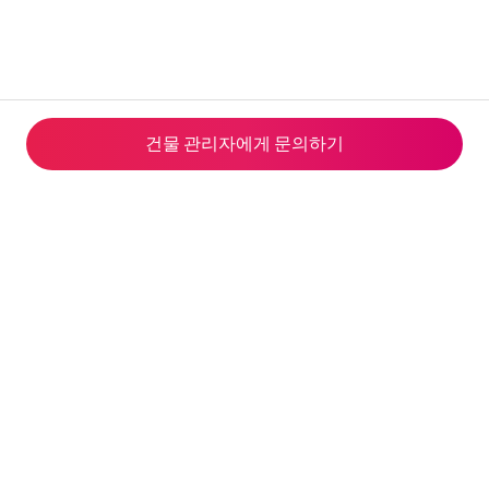
건물 관리자에게 문의하기
© 2026 Airbnb, Inc.
개인정보 처리방침
·
쿠키 정책
·
이용약관
·
한국의 변경된 환불 정책
·
회사 세부정보
웹사이트 제공자: Airbnb Ireland UC, private unlimited company, 8 Hanover Quay
Dublin 2, D02 DP23 Ireland | 이사: Dermot Clarke, Killian Pattwell, Andrea Finnegan |
VAT 번호: IE9827384L | 사업자 등록 번호: IE 511825 | 연락처: terms@airbnb.com,
웹사이트, 080-822-0230 | 호스팅 서비스 제공업체: 아마존 웹서비스 | 에어비앤비는