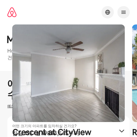
콘텐츠로
바로가기
Monaco Villas
Houston Metro에 있는 에어비앤비 프렌들리 아파트
건물, 이용 가능한 유형: 침실 1개, 침실 2개 및 침실 3개
1 / 11
0개 중 0개 표시됨
에어비앤비 호스팅으로
₩
0
수입을 올리실 수 있습니다
예상 호스팅 수입을 산정하는 방법
어떤 크기의 아파트를 임차하실 건가요?
Crescent at CityView
R
침실 1개
·
₩844,645부터
월