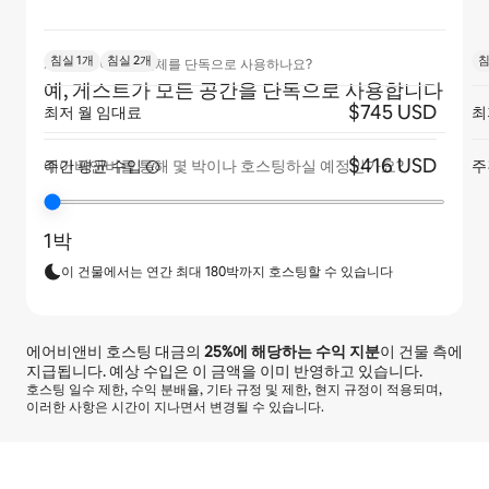
침실 1개
침실 2개
침
게스트가 아파트 전체를 단독으로 사용하나요?
예, 게스트가 모든 공간을 단독으로 사용합니다
$745 USD
최저 월 임대료
최
$416 USD
주간 평균
수입
주
에어비앤비를 통해 몇 박이나 호스팅하실 예정인가요?
1박
이 건물에서는 연간 최대 180박까지 호스팅할 수 있습니다
에어비앤비 호스팅 대금의
25%
에 해당하는 수익 지분
이 건물 측에
지급됩니다. 예상 수입은 이 금액을 이미 반영하고 있습니다.
호스팅 일수 제한, 수익 분배율, 기타 규정 및 제한, 현지 규정이 적용되며,
이러한 사항은 시간이 지나면서 변경될 수 있습니다.
예상 수입은 월 ₩720067입니다.