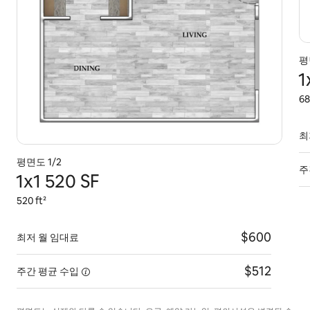
평
1
68
최
평면도 1/2
주
1x1 520 SF
520 ft²
$600
최저 월 임대료
$512
주간 평균
수입