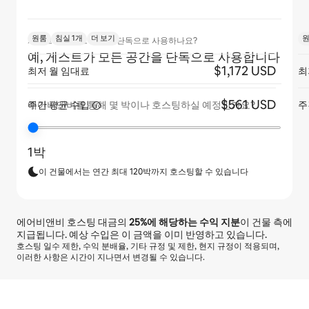
원룸
침실 1개
더 보기
게스트가 아파트 전체를 단독으로 사용하나요?
예, 게스트가 모든 공간을 단독으로 사용합니다
$1,172 USD
최저 월 임대료
최
$561 USD
주간 평균
수입
주
에어비앤비를 통해 몇 박이나 호스팅하실 예정인가요?
1박
이 건물에서는 연간 최대 120박까지 호스팅할 수 있습니다
에어비앤비 호스팅 대금의
25%
에 해당하는 수익 지분
이 건물 측에
지급됩니다. 예상 수입은 이 금액을 이미 반영하고 있습니다.
호스팅 일수 제한, 수익 분배율, 기타 규정 및 제한, 현지 규정이 적용되며,
이러한 사항은 시간이 지나면서 변경될 수 있습니다.
예상 수입은 월 ₩862230입니다.