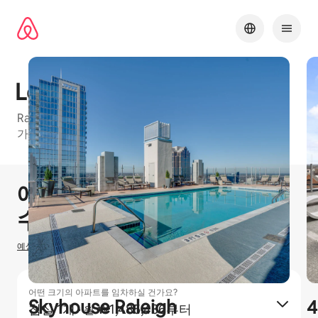
콘텐츠로
바로가기
Lenoxplace
Raleigh에 있는 에어비앤비 프렌들리 아파트 건물, 이용
가능한 유형: 침실 1개, 침실 2개 및 침실 3개
1 / 19
0개 중 0개 표시됨
에어비앤비 호스팅으로
₩
0
수입을 올리실 수 있습니다
예상 호스팅 수입을 산정하는 방법
어떤 크기의 아파트를 임차하실 건가요?
Skyhouse Raleigh
침실 1개
·
₩1,485,436부터
월