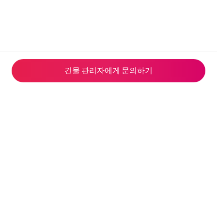
건물 관리자에게 문의하기
© 2026 Airbnb, Inc.
개인정보 처리방침
·
쿠키 정책
·
이용약관
·
한국의 변경된 환불 정책
·
회사 세부정보
웹사이트 제공자: Airbnb Ireland UC, private unlimited company, 8 Hanover Quay
Dublin 2, D02 DP23 Ireland | 이사: Dermot Clarke, Killian Pattwell, Andrea Finnegan |
VAT 번호: IE9827384L | 사업자 등록 번호: IE 511825 | 연락처: terms@airbnb.com,