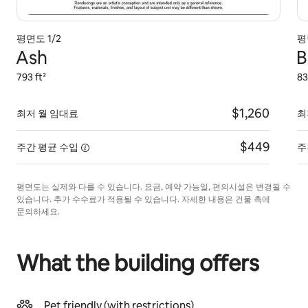
평면도 1/2
평
Ash
B
793 ft²
83
$1,260
최저 월 임대료
최
$449
주간 평균
수입
주
평면도는 실제와 다를 수 있습니다. 요금, 예약 가능일, 편의시설은 변경될 수
있습니다. 추가 수수료가 적용될 수 있습니다. 자세한 내용은 건물 측에
문의하세요.
What the building offers
Pet friendly (with restrictions)