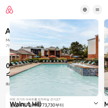
콘텐츠로
바로가기
Arbors River Oaks
Memphis에 있는 에어비앤비 프렌들리 아파트 건물, 이용
가능한 유형: 침실 1개, 침실 2개 및 침실 3개
1 / 30
0개 중 0개 표시됨
에어비앤비 호스팅으로
₩
0
수입을 올리실 수 있습니다
예상 호스팅 수입을 산정하는 방법
어떤 크기의 아파트를 임차하실 건가요?
Walnut Hill
M
침실 1개
·
₩1,773,730부터
월