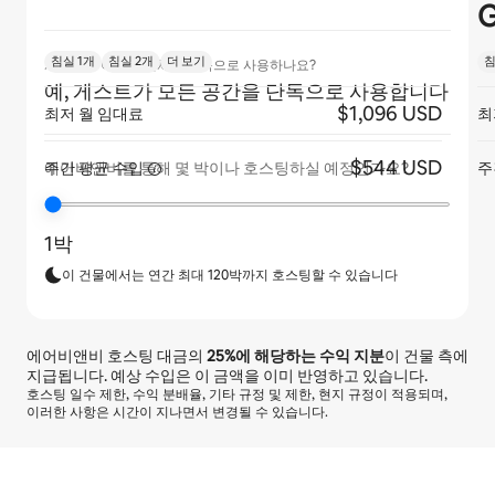
침실 1개
침실 2개
더 보기
침
게스트가 아파트 전체를 단독으로 사용하나요?
예, 게스트가 모든 공간을 단독으로 사용합니다
$1,096 USD
최저 월 임대료
최
$544 USD
주간 평균
수입
주
에어비앤비를 통해 몇 박이나 호스팅하실 예정인가요?
1박
이 건물에서는 연간 최대 120박까지 호스팅할 수 있습니다
에어비앤비 호스팅 대금의
25%
에 해당하는 수익 지분
이 건물 측에
지급됩니다. 예상 수입은 이 금액을 이미 반영하고 있습니다.
호스팅 일수 제한, 수익 분배율, 기타 규정 및 제한, 현지 규정이 적용되며,
이러한 사항은 시간이 지나면서 변경될 수 있습니다.
예상 수입은 월 ₩631763입니다.