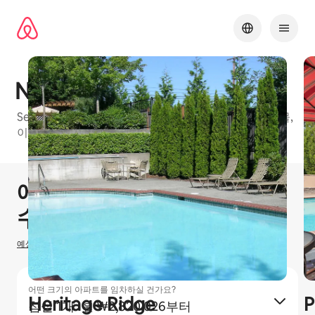
콘텐츠로
바로가기
Nickel Creek
Seattle Metro에 있는 에어비앤비 프렌들리 아파트 건물,
이용 가능한 유형: 침실 1개 및 침실 2개
1 / 16
0개 중 0개 표시됨
에어비앤비 호스팅으로
₩
0
수입을 올리실 수 있습니다
예상 호스팅 수입을 산정하는 방법
어떤 크기의 아파트를 임차하실 건가요?
Heritage Ridge
P
침실 1개
·
₩2,820,026부터
월