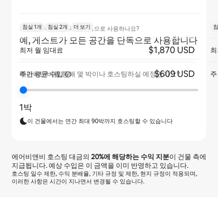
침실 1개
침실 2개
더 보기
침
게스트가 아파트 전체를 단독으로 사용하나요?
예, 게스트가 모든 공간을 단독으로 사용합니다
$1,870 USD
최저 월 임대료
최
$609 USD
주간 평균
수입
주
에어비앤비를 통해 몇 박이나 호스팅하실 예정인가요?
1박
이 건물에서는 연간 최대 90박까지 호스팅할 수 있습니다
에어비앤비 호스팅 대금의
20%
에 해당하는 수익 지분
이 건물 측에
지급됩니다. 예상 수입은 이 금액을 이미 반영하고 있습니다.
호스팅 일수 제한, 수익 분배율, 기타 규정 및 제한, 현지 규정이 적용되며,
이러한 사항은 시간이 지나면서 변경될 수 있습니다.
예상 수입은 월 ₩814499입니다.