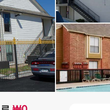
으로
₩
0