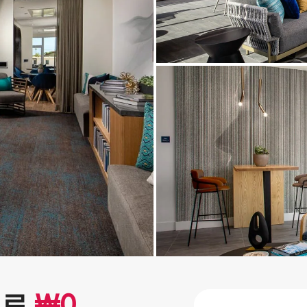
으로
₩
0