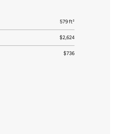
579 ft²
$2,624
$736