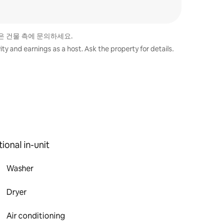
은 건물 측에 문의하세요.
ty and earnings as a host. Ask the property for details.
ional in-unit
Washer
Dryer
Air conditioning