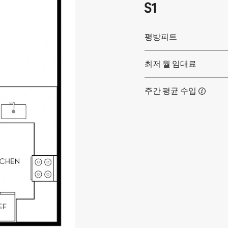
S1
평방피트
최저 월 임대료
주간 평균
수입