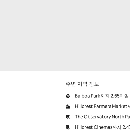
주변 지역 정보
Balboa Park까지 2.65마일
Hillcrest Farmers Mark
The Observatory North 
Hillcrest Cinemas까지 2