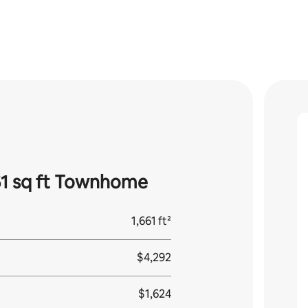
61 sq ft Townhome
1,661 ft²
$4,292
$1,624