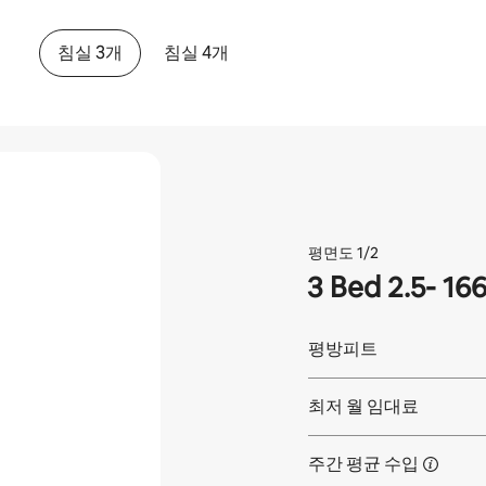
침실 3개
침실 4개
평면도 1/2
3 Bed 2.5- 16
평방피트
최저 월 임대료
주간 평균
수입