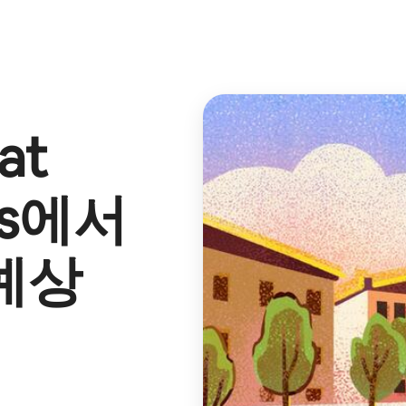
at
s
에서
예상