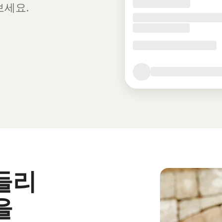
보세요.
들리
을