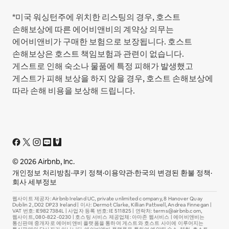
*미국 워싱턴주에 위치한 리스팅의 경우, 호스트
손해보상에 따른 에어비앤비의 계약상 의무는
에어비앤비가 구매한 보험으로 보장됩니다. 호스트
손해보상은 호스트 책임보험과 관련이 없습니다.
게스트로 인해 숙소나 물품에 특정 피해가 발생했고
게스트가 피해 보상을 하지 않을 경우, 호스트 손해보상에
따라 손해 비용을 보상해 드립니다.
© 2026 Airbnb, Inc.
개인정보 처리방침
·
쿠키 정책
·
이용약관
·
한국의 변경된 환불 정책
·
회사 세부정보
웹사이트 제공자: Airbnb Ireland UC, private unlimited company, 8 Hanover Quay
Dublin 2, D02 DP23 Ireland | 이사: Dermot Clarke, Killian Pattwell, Andrea Finnegan |
VAT 번호: IE9827384L | 사업자 등록 번호: IE 511825 | 연락처: terms@airbnb.com,
웹사이트, 080-822-0230 | 호스팅 서비스 제공업체: 아마존 웹서비스 | 에어비앤비는
통신판매 중개자로 에어비앤비 플랫폼을 통하여 게스트와 호스트 사이에 이루어지는