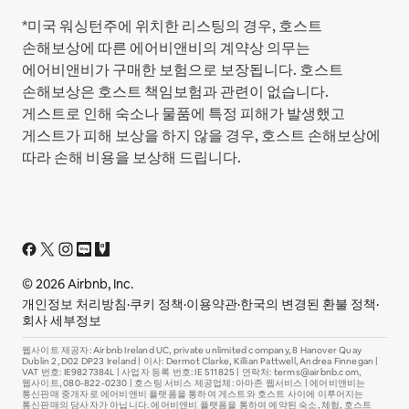
*미국 워싱턴주에 위치한 리스팅의 경우, 호스트
손해보상에 따른 에어비앤비의 계약상 의무는
에어비앤비가 구매한 보험으로 보장됩니다. 호스트
손해보상은 호스트 책임보험과 관련이 없습니다.
게스트로 인해 숙소나 물품에 특정 피해가 발생했고
게스트가 피해 보상을 하지 않을 경우, 호스트 손해보상에
따라 손해 비용을 보상해 드립니다.
© 2026 Airbnb, Inc.
개인정보 처리방침
·
쿠키 정책
·
이용약관
·
한국의 변경된 환불 정책
·
회사 세부정보
웹사이트 제공자: Airbnb Ireland UC, private unlimited company, 8 Hanover Quay
Dublin 2, D02 DP23 Ireland | 이사: Dermot Clarke, Killian Pattwell, Andrea Finnegan |
VAT 번호: IE9827384L | 사업자 등록 번호: IE 511825 | 연락처: terms@airbnb.com,
웹사이트, 080-822-0230 | 호스팅 서비스 제공업체: 아마존 웹서비스 | 에어비앤비는
통신판매 중개자로 에어비앤비 플랫폼을 통하여 게스트와 호스트 사이에 이루어지는
통신판매의 당사자가 아닙니다. 에어비앤비 플랫폼을 통하여 예약된 숙소, 체험, 호스트