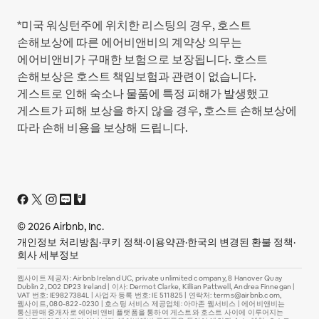
*미국 워싱턴주에 위치한 리스팅의 경우, 호스트
손해보상에 따른 에어비앤비의 계약상 의무는
에어비앤비가 구매한 보험으로 보장됩니다. 호스트
손해보상은 호스트 책임보험과 관련이 없습니다.
게스트로 인해 숙소나 물품에 특정 피해가 발생했고
게스트가 피해 보상을 하지 않을 경우, 호스트 손해보상에
따라 손해 비용을 보상해 드립니다.
© 2026 Airbnb, Inc.
개인정보 처리방침
·
쿠키 정책
·
이용약관
·
한국의 변경된 환불 정책
·
회사 세부정보
웹사이트 제공자: Airbnb Ireland UC, private unlimited company, 8 Hanover Quay
Dublin 2, D02 DP23 Ireland | 이사: Dermot Clarke, Killian Pattwell, Andrea Finnegan |
VAT 번호: IE9827384L | 사업자 등록 번호: IE 511825 | 연락처: terms@airbnb.com,
웹사이트, 080-822-0230 | 호스팅 서비스 제공업체: 아마존 웹서비스 | 에어비앤비는
통신판매 중개자로 에어비앤비 플랫폼을 통하여 게스트와 호스트 사이에 이루어지는