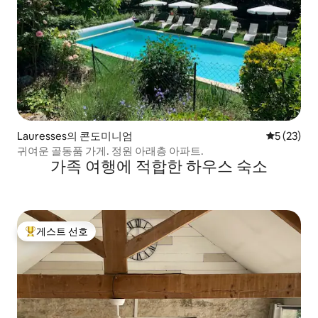
Lauresses의 콘도미니엄
평점 5점(5
5 (23)
귀여운 골동품 가게. 정원 아래층 아파트.
가족 여행에 적합한 하우스 숙소
게스트 선호
상위 게스트 선호