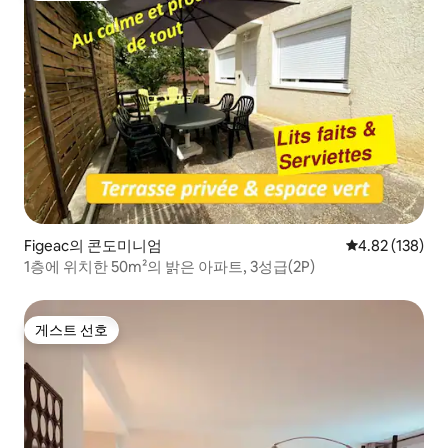
Figeac의 콘도미니엄
평점 4.82점(5점
4.82 (138)
1층에 위치한 50m²의 밝은 아파트, 3성급(2P)
게스트 선호
게스트 선호