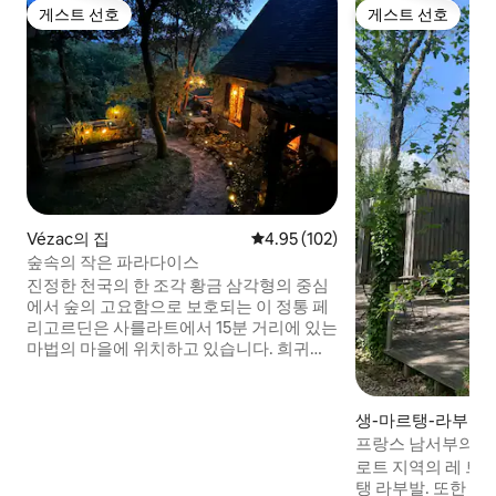
게스트 선호
게스트 선호
게스트 선호
게스트 선호
Vézac의 집
평점 4.95점(5점 만점), 후기 102
4.95 (102)
숲속의 작은 파라다이스
진정한 천국의 한 조각 황금 삼각형의 중심
에서 숲의 고요함으로 보호되는 이 정통 페
리고르딘은 사를라트에서 15분 거리에 있는
마법의 마을에 위치하고 있습니다. 희귀하
고 이례적인 이 집은 저의 보물입니다! 숙박
기간 동안 사랑스러운 고양이⚠️ 2마리를 먹
여야 합니다. 호스트에게 매우 감사드립니
생-마르탱-라부바의
다. 때때로 "선물"(새, 들쥐)을 가져다 줍니
프랑스 남서부의 멋
다... 유명하고 호화로운 샤토 드 베이낙에
로트 지역의 레 트리
서 2km 거리에 있습니다. 침대 시트, 이불
탱 라부발. 또한 lest
커버, 베개 커버, 침대 160을 가져오는 것을