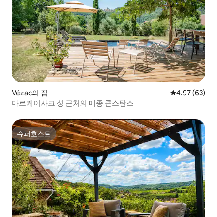
Vézac의 집
평점 4.97점(5
4.97 (63)
마르케이사크 성 근처의 메종 콘스탄스
슈퍼호스트
슈퍼호스트