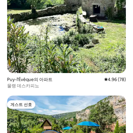
Puy-l'Évêque의 아파트
평점 4.96점(5
4.96 (78)
물랭 데스카피뇨
게스트 선호
게스트 선호