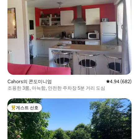
Cahors의 콘도미니엄
평점 4.94점(5점
4.94 (682)
조용한 3룸, 아늑함, 안전한 주차장 5분 거리 도심
게스트 선호
상위 게스트 선호