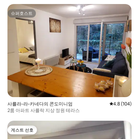
슈퍼호스트
슈퍼호스트
사를라-라-카네다의 콘도미니엄
평점 4.8점(5점
4.8 (104)
2룸 아파트 사를락 지상 정원 테라스
게스트 선호
게스트 선호