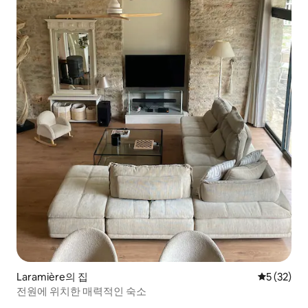
Laramière의 집
평점 5점(5
5 (32)
전원에 위치한 매력적인 숙소