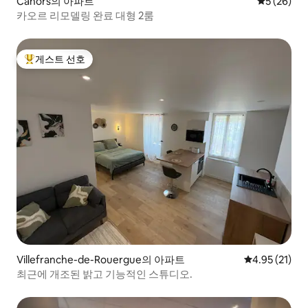
Cahors의 아파트
평점 5점(5
5 (26)
카오르 리모델링 완료 대형 2룸
게스트 선호
상위 게스트 선호
Villefranche-de-Rouergue의 아파트
평점 4.95점(5
4.95 (21)
최근에 개조된 밝고 기능적인 스튜디오.