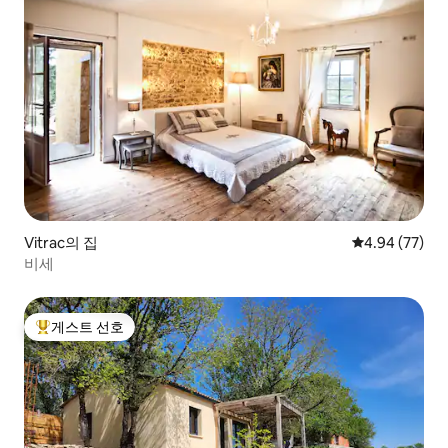
Vitrac의 집
평점 4.94점(5
4.94 (77)
비세
게스트 선호
상위 게스트 선호