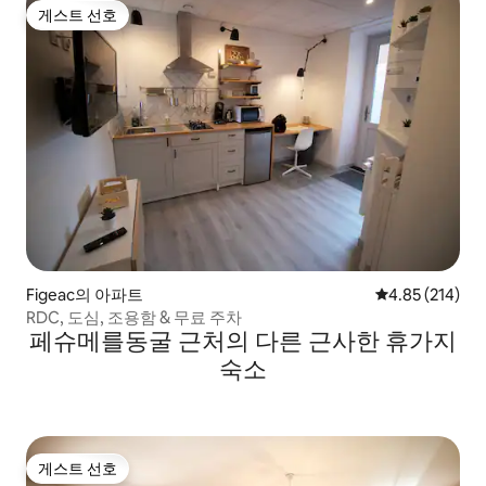
게스트 선호
게스트 선호
Figeac의 아파트
평점 4.85점(5점
4.85 (214)
RDC, 도심, 조용함 & 무료 주차
페슈메를동굴 근처의 다른 근사한 휴가지
숙소
게스트 선호
게스트 선호