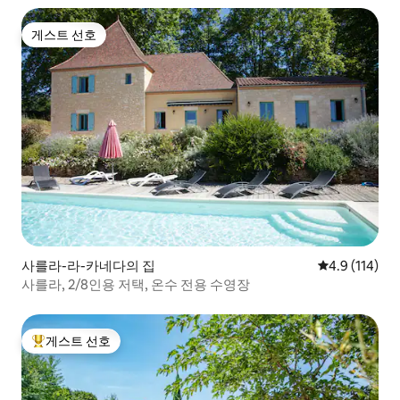
게스트 선호
게스트 선호
사를라-라-카네다의 집
평점 4.9점(5
4.9 (114)
사를라, 2/8인용 저택, 온수 전용 수영장
게스트 선호
상위 게스트 선호