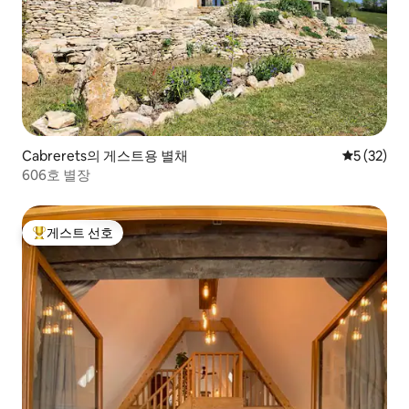
Cabrerets의 게스트용 별채
평점 5점(5
5 (32)
606호 별장
게스트 선호
상위 게스트 선호