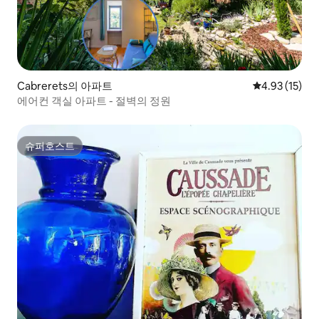
Cabrerets의 아파트
평점 4.93점(5
4.93 (15)
에어컨 객실 아파트 - 절벽의 정원
슈퍼호스트
슈퍼호스트