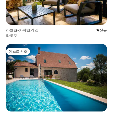
라호크-가쟈크의 집
신규 숙소
신규
라코켓
게스트 선호
게스트 선호