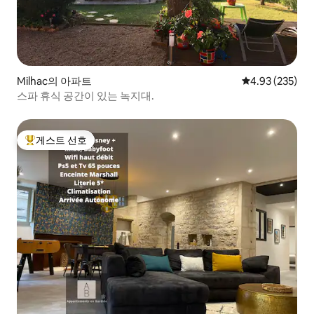
Milhac의 아파트
평점 4.93점(5점
4.93 (235)
스파 휴식 공간이 있는 녹지대.
게스트 선호
상위 게스트 선호