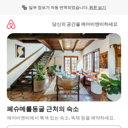
콘
일부 정보가 자동 번역되었습니다. 
원문 보기
텐
츠
로
당신의 공간을 에어비앤비하세요
바
로
가
기
페슈메를동굴 근처의 숙소
에어비앤비에서 특색 있는 숙소, 독채 등을 예약하세요.