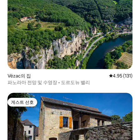
Vézac의 집
평점 4.95점(5
4.95 (131)
파노라마 전망 및 수영장 • 도르도뉴 밸리
게스트 선호
게스트 선호