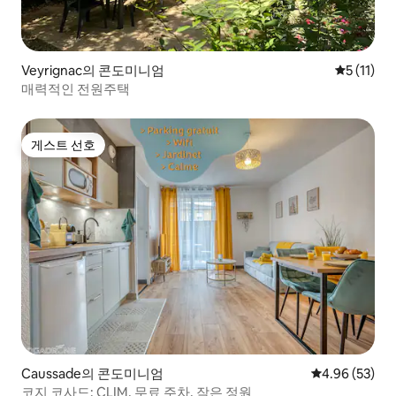
Veyrignac의 콘도미니엄
평점 5점(5
5 (11)
매력적인 전원주택
게스트 선호
게스트 선호
Caussade의 콘도미니엄
평점 4.96점(5
4.96 (53)
코지 코사드: CLIM, 무료 주차, 작은 정원