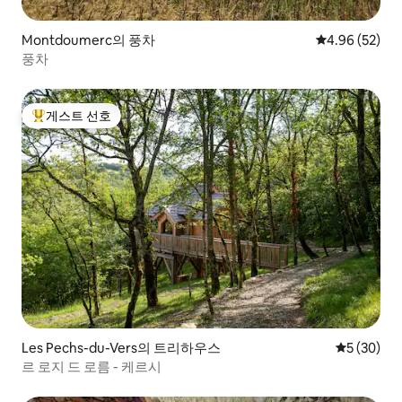
Montdoumerc의 풍차
평점 4.96점(5
4.96 (52)
풍차
게스트 선호
상위 게스트 선호
Les Pechs-du-Vers의 트리하우스
평점 5점(5
5 (30)
르 로지 드 로름 - 케르시