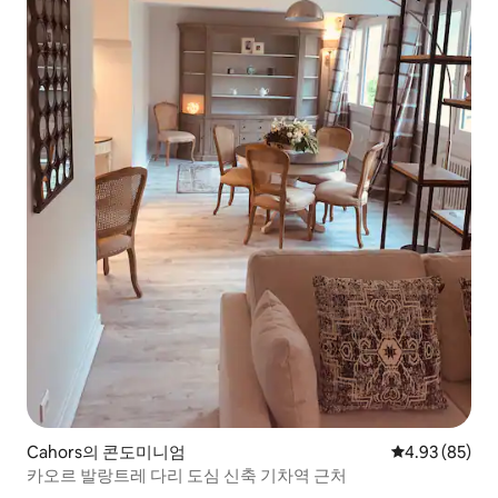
Cahors의 콘도미니엄
평점 4.93점(5
4.93 (85)
카오르 발랑트레 다리 도심 신축 기차역 근처