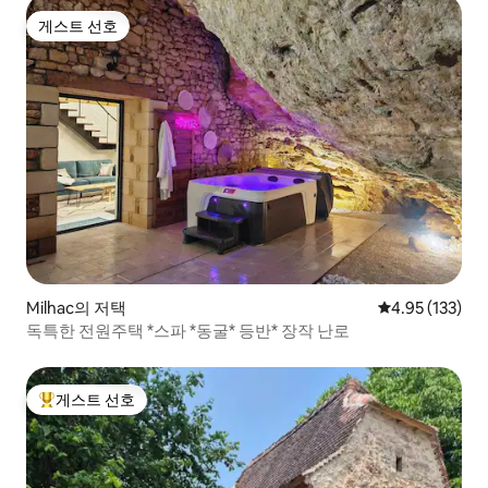
게스트 선호
게스트 선호
Milhac의 저택
평점 4.95점(5
4.95 (133)
독특한 전원주택 *스파 *동굴* 등반* 장작 난로
게스트 선호
상위 게스트 선호