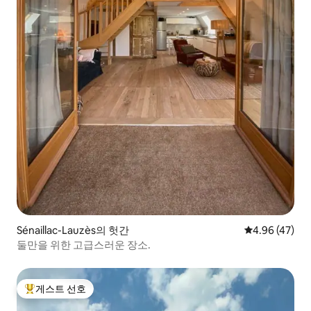
Sénaillac-Lauzès의 헛간
평점 4.96점(5
4.96 (47)
둘만을 위한 고급스러운 장소.
게스트 선호
상위 게스트 선호