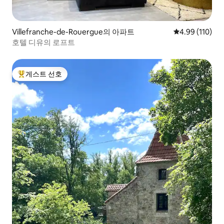
Villefranche-de-Rouergue의 아파트
평점 4.99점(5
4.99 (110)
호텔 디유의 로프트
게스트 선호
상위 게스트 선호