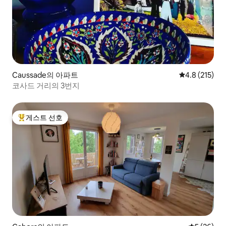
Caussade의 아파트
평점 4.8점(5점
4.8 (215)
코사드 거리의 3번지
게스트 선호
상위 게스트 선호