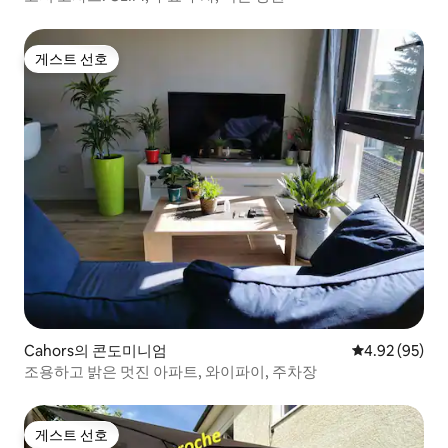
게스트 선호
게스트 선호
Cahors의 콘도미니엄
평점 4.92점(5
4.92 (95)
조용하고 밝은 멋진 아파트, 와이파이, 주차장
게스트 선호
게스트 선호