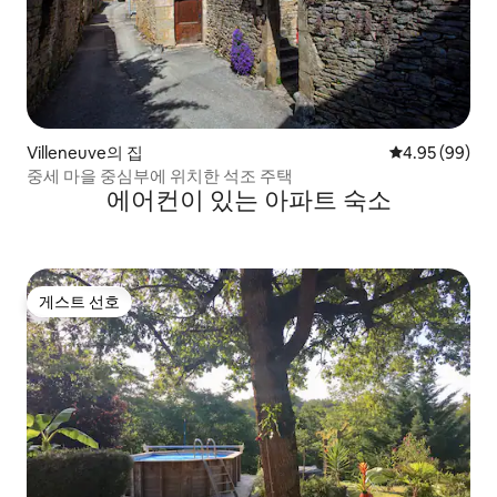
Villeneuve의 집
평점 4.95점(5
4.95 (99)
중세 마을 중심부에 위치한 석조 주택
에어컨이 있는 아파트 숙소
게스트 선호
게스트 선호