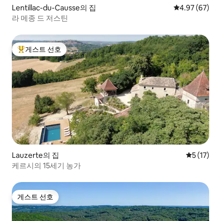
Lentillac-du-Causse의 집
평점 4.97점(5
4.97 (67)
라 메종 드 저스틴
게스트 선호
상위 게스트 선호
Lauzerte의 집
평점 5점(5
5 (17)
케르시의 15세기 농가
게스트 선호
게스트 선호