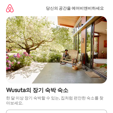
콘
텐
당신의 공간을 에어비앤비하세요
츠
로
바
로
가
기
Wusuta의 장기 숙박 숙소
한 달 이상 장기 숙박할 수 있는, 집처럼 편안한 숙소를 찾
아보세요.