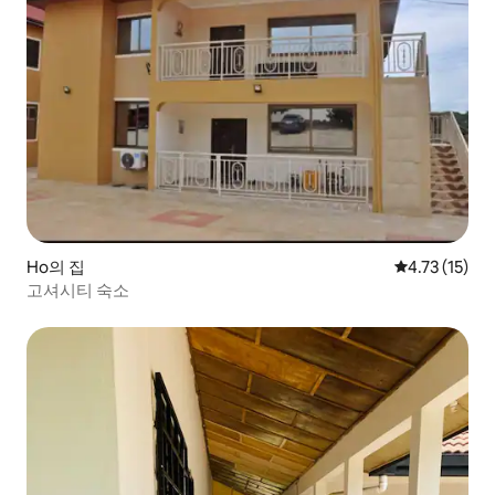
Ho의 집
평점 4.73점(
4.73 (15)
고셔시티 숙소