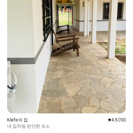
Klefe의 집
평점 4.5점(5
4.5 (10)
내 집처럼 편안한 숙소