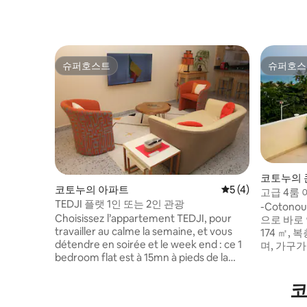
슈퍼호스트
슈퍼호스
슈퍼호스트
슈퍼호스
코토누의
코토누의 아파트
평점 5점(5점 만점)
5 (4)
고급 4룸 
TEDJI 플랫 1인 또는 2인 관광
-Cotonou, F
Choisissez l’appartement TEDJI, pour
으로 바로 
travailler au calme la semaine, et vous
174 ㎡,
détendre en soirée et le week end : ce 1
며, 가구
bedroom flat est à 15mn à pieds de la
세련미가 갖춰져 
plage, 5mn de l’école Manoel Talon, 10mn
간, 바, 
en voiture de la zone Erevan/aéroport
수영장을 갖춘
코
international B. Cardinal Gantin et au
근접성, 6