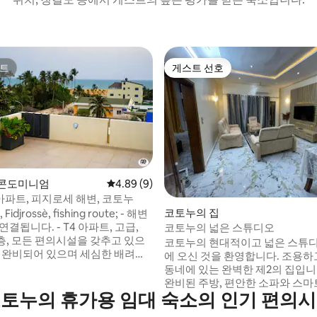
트
게스트 선호
트
게스트 선호
 콘도미니엄
평점 4.89점(5점 만점), 후기 9개
4.89 (9)
, 후기 4개
아파트, 피지로세 해변, 코토누
코토누의 집
idjrossè, fishing route; - 해변
연결됩니다. - T4 아파트, 고급,
코토누의 넓은 스튜디오
 복층, 모든 편의시설을 갖추고 있으
코토누의 현대적이고 넓은 스튜
가 완비되어 있으며 세심한 배려와
에 오신 것을 환영합니다. 조용하
있습니다. - 휴식과 식사 공
동네에 있는 완벽한 제2의 집입니다. 
바다 전망을 감상할 수 있는 매달린
완비된 주방, 편안한 소파와 스마트
 파노라마 테라스. - 공항과의
토누의 휴가용 임대 숙소의 인기 편의
는 아늑한 거실 공간, 식탁, 전용
km 거리 - 24시간 청소, 란제리, 컨
을 즐겨보세요. 숙소는 밝고 깨끗