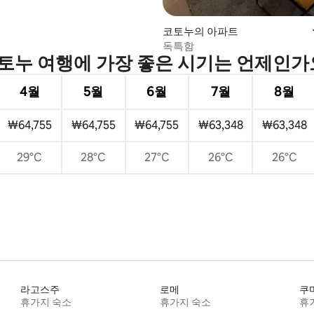
코토누의 아파트
독특함
토누 여행에 가장 좋은 시기는 언제인가
4월
5월
6월
7월
8월
₩64,755
₩64,755
₩64,755
₩63,348
₩63,348
29°C
28°C
27°C
26°C
26°C
라고스주
로메
쿠
휴가지 숙소
휴가지 숙소
휴