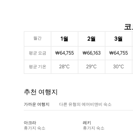
코
월간
1월
2월
3월
₩64,755
₩66,163
₩64,755
평균 요금
28°C
29°C
30°C
평균 기온
추천 여행지
가까운 여행지
다른 유형의 에어비앤비 숙소
아크라
레키
휴가지 숙소
휴가지 숙소