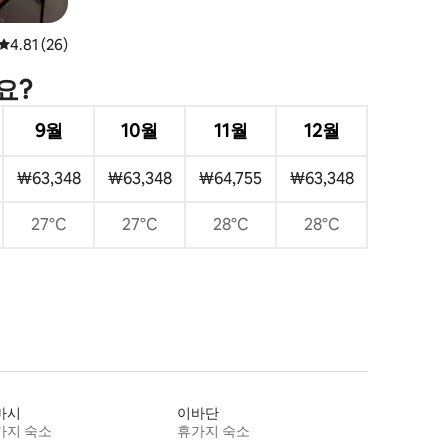
평점 4.81점(5점 만점), 후기 26개
4.81 (26)
요?
9월
10월
11월
12월
₩63,348
₩63,348
₩64,755
₩63,348
27°C
27°C
28°C
28°C
마시
이바단
가지 숙소
휴가지 숙소