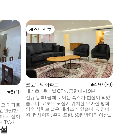
코토누의
게스트 선호
게스트 
게스트 선호
게스트 
우아한 3P
섬유
코토누에서
트 데 페
서 5분,
다. 아파
심하게 가구
스트로부터
트 전체를
게이트와 
코토누의 아파트
평점 4.97점(5점 만점),
4.97 (30)
공간을 공유하지
테라초, 센터 빌 CTN, 공항에서 9분
평점 5점(5점 만점), 후기 11개
5 (11)
집처럼 편
신규 등록! 꿈에 보이는 숙소가 현실이 되었
습니다. 코토누 도심에 위치한 우아한 평화
디오 아파트
의 안식처로 넓은 테라스가 있습니다. 경비
고 안전한
원, 컨시어지, 주차 포함. 50평방미터 이상의
시설이
거실 및 식사 공간. 초고속 와이파이. 모든 것
 TV가 있
에 가까움: - 간히 비즈니스 센터에서 3분 -
시설
 침실과 욕실
단톡파 시장 5분 거리 - 인상적인 아마존 동
하며 휴식