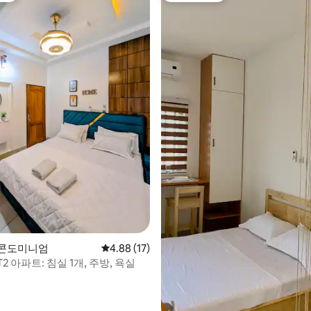
후기 104개
 콘도미니엄
평점 4.88점(5점 만점), 후기 17개
4.88 (17)
2 아파트: 침실 1개, 주방, 욕실