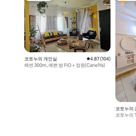
코토누의 개인실
평점 4.87점(5점 만점), 
4.87 (104)
해변 300m, 예쁜 방 FIO + 정원(CanelYa)
코토누의
코토누의 T