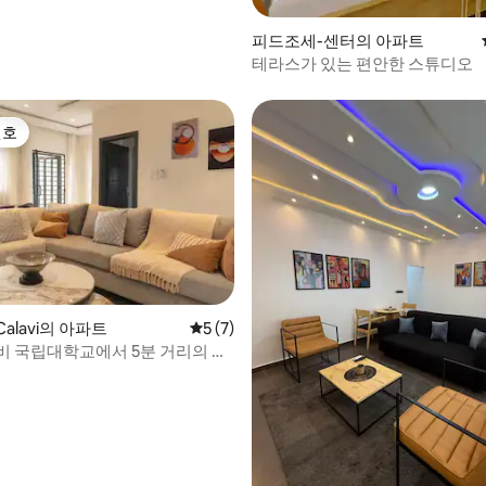
피드조세-센터의 아파트
테라스가 있는 편안한 스튜디오
선호
선호
Calavi의 아파트
평점 5점(5점 만점), 후기 7개
5 (7)
비 국립대학교에서 5분 거리의 숙
 후기 49개