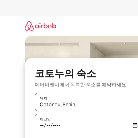
콘
텐
츠
로
바
로
가
기
코토누의 숙소
에어비앤비에서 독특한 숙소를 예약하세요.
위치
결과가 나오면 위·아래 화살표 키를 사용하거나 터치
체크인