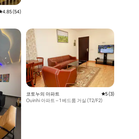
평점 4.85점(5점 만점), 후기 54개
4.85 (54)
코토누의 아파트
평점 5점(5점 만점)
5 (3)
Ouinhi 아파트 – 1 베드룸 거실 (T2/F2)