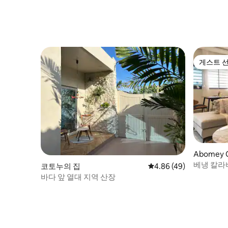
게스트 
게스트 
Abomey 
베냉 칼라
코토누의 집
평점 4.86점(5점 만점),
4.86 (49)
소
바다 앞 열대 지역 산장