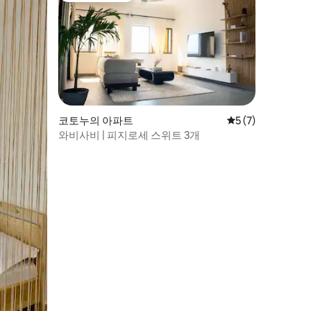
코토누의 아파트
평점 5점(5점 만점)
5 (7)
와비사비 | 피지로세 스위트 3개