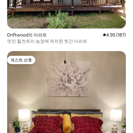
Driftwood의 아파트
평점 4.95점(5점
4.95 (187)
멋진 힐컨트리 농장에 위치한 헛간 아파트
게스트 선호
게스트 선호