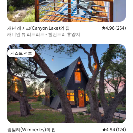
캐년 레이크(Canyon Lake)의 집
평점 4.96점(5점
4.96 (254)
캐니언 뷰 리트리트 - 힐컨트리 휴양지
게스트 선호
게스트 선호
윔벌리(Wimberley)의 집
평점 4.94점(5점
4.94 (124)