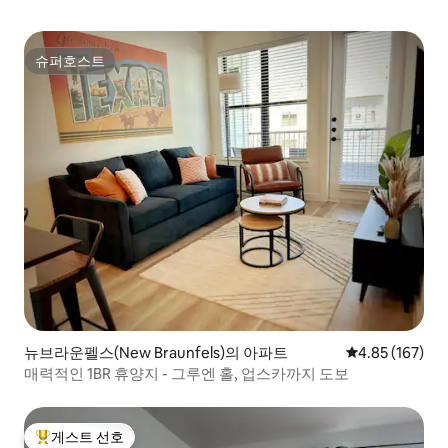
슈퍼호스트
슈퍼호스트
뉴브라운펠스(New Braunfels)의 아파트
평점 4.85점(5점
4.85 (167)
매력적인 1BR 휴양지 - 그루엔 홀, 업스카까지 도보
게스트 선호
상위 게스트 선호