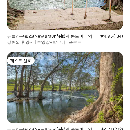
뉴브라운펠스(New Braunfels)의 콘도미니엄
평점 4.95점(5점
4.95 (134)
강변의 휴양지 | 수영장+발코니 | 플로트
게스트 선호
게스트 선호
뉴브라운펠스(New Braunfels)의 콘도미니엄
평점 4.77점(5
4.77 (272)