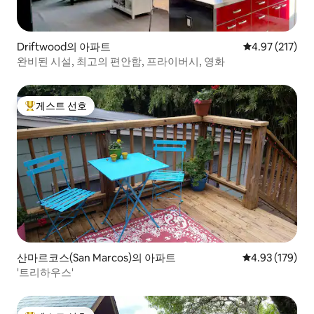
Driftwood의 아파트
평점 4.97점(5
4.97 (217)
완비된 시설, 최고의 편안함, 프라이버시, 영화
게스트 선호
상위 게스트 선호
산마르코스(San Marcos)의 아파트
평점 4.93점(5점
4.93 (179)
'트리하우스'