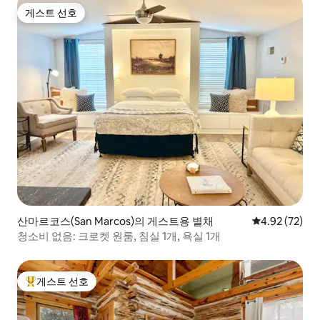
게스트 선호
게스트 선호
산마르코스(San Marcos)의 게스트용 별채
평점 4.92점(5
4.92 (72)
청소비 없음: 크로켓 원룸, 침실 1개, 욕실 1개
게스트 선호
상위 게스트 선호