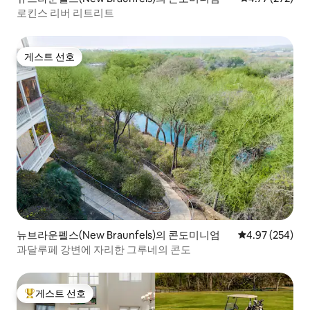
로킨스 리버 리트리트
게스트 선호
게스트 선호
뉴브라운펠스(New Braunfels)의 콘도미니엄
평점 4.97점(5점
4.97 (254)
과달루페 강변에 자리한 그루네의 콘도
게스트 선호
상위 게스트 선호