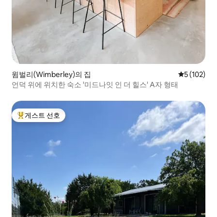
윔벌리(Wimberley)의 집
평점 5점(5점
5 (102)
언덕 위에 위치한 숙소 '미드나잇 인 더 힐스' A자 형태
게스트 선호
상위 게스트 선호