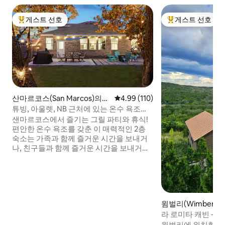
게스트 선호
게스트 선호
상위 게스트 선호
상위 게스트 선호
산마르코스(San Marcos)의
평점 4.99점(5점 만점), 후기 110
4.99 (110)
집
튜빙, 아울렛, NB 근처에 있는 온수 욕조가
있는 2층 숙소
샌마르코스에서 즐기는 그릴 파티와 휴식!
편안한 온수 욕조를 갖춘 이 매력적인 2층
숙소는 가족과 함께 즐거운 시간을 보내거
나, 친구들과 함께 즐거운 시간을 보내거나,
여유롭게 재택근무하기에 완벽한 곳입니
다. 넓은 거실에서 휴식을 취하거나, 당구나
보드게임을 즐기거나, 바람이 잘 통하는 파
티오에서 맥주를 즐겨보세요. 🏢10분 - 텍사
스 주립대 🛍️8분 - 아울렛 몰 ☀️13분 - 튜빙
윔벌리(Wimberle
사슴을 볼 수 있는 평화로운 동네에 있는 아
집
라 로미타 캐빈 - 멋
늑한 거실 2개와 편안한 침대 9개, 멋진 야
외 공간! 사슴을 볼 수 있습니다!
윔벌리에 위치한 2