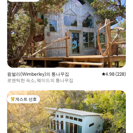
상위 게스트 선호
윔벌리(Wimberley)의 통나무집
평점 4.98점(5점
4.98 (228)
로맨틱한 숙소, 웨이드의 통나무집
게스트 선호
상위 게스트 선호