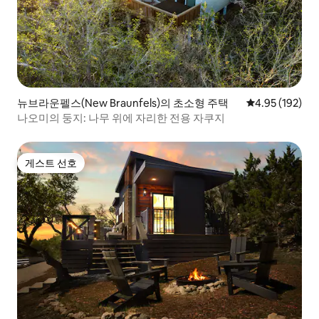
뉴브라운펠스(New Braunfels)의 초소형 주택
평점 4.95점(5점
4.95 (192)
나오미의 둥지: 나무 위에 자리한 전용 자쿠지
게스트 선호
게스트 선호