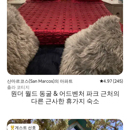
산마르코스(San Marcos)의 아파트
평점 4.97점(5점
4.97 (245)
출라 코티지
원더 월드 동굴 & 어드벤처 파크 근처의
다른 근사한 휴가지 숙소
게스트 선호