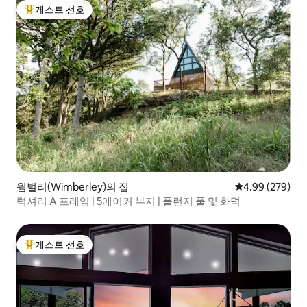
게스트 선호
상위 게스트 선호
윔벌리(Wimberley)의 집
평점 4.99점(5점
4.99 (279)
럭셔리 A 프레임 | 5에이커 부지 | 플런지 풀 및 화덕
게스트 선호
상위 게스트 선호