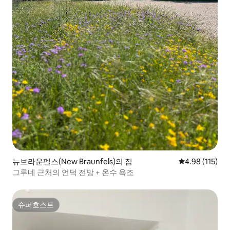
뉴브라운펠스(New Braunfels)의 집
평점 4.98점(5
4.98 (115)
그루네 근처의 언덕 전망 + 온수 욕조
슈퍼호스트
슈퍼호스트