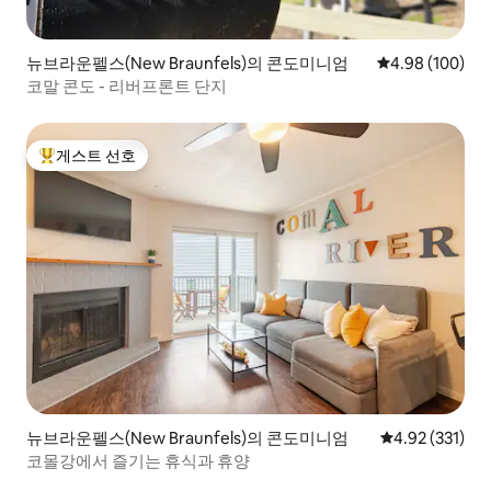
뉴브라운펠스(New Braunfels)의 콘도미니엄
평점 4.98점(5점
4.98 (100)
코말 콘도 - 리버프론트 단지
게스트 선호
상위 게스트 선호
뉴브라운펠스(New Braunfels)의 콘도미니엄
평점 4.92점(5
4.92 (331)
코몰강에서 즐기는 휴식과 휴양