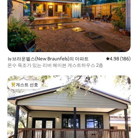
뉴브라운펠스(New Braunfels)의 아파트
평점 4.98점(5점
4.98 (186)
온수 욕조가 있는 리버 헤이븐 게스트하우스 2층
게스트 선호
상위 게스트 선호