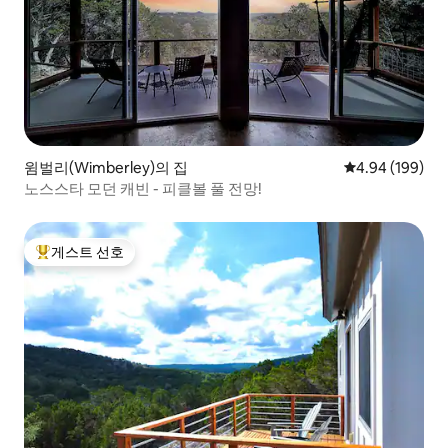
윔벌리(Wimberley)의 집
평점 4.94점(5점
4.94 (199)
노스스타 모던 캐빈 - 피클볼 풀 전망!
게스트 선호
상위 게스트 선호