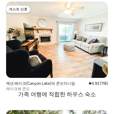
게스트 선호
게스트 선호
캐년 레이크(Canyon Lake)의 콘도미니엄
평점 4.92점(5
4.92 (118)
레이크뷰 콘도
가족 여행에 적합한 하우스 숙소