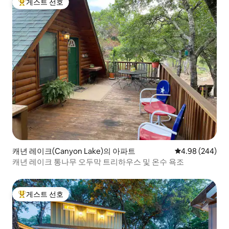
게스트 선호
상위 게스트 선호
캐년 레이크(Canyon Lake)의 아파트
평점 4.98점(5점
4.98 (244)
캐년 레이크 통나무 오두막 트리하우스 및 온수 욕조
게스트 선호
상위 게스트 선호