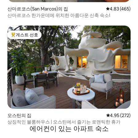
산마르코스(San Marcos)의 집
평점 4.83점(5점
4.83 (465)
산마르코스 한가운데에 위치한 아름다운 신축 숙소!
게스트 선호
상위 게스트 선호
오스틴의 집
평점 4.95점(5점
4.95 (272)
상징적인 블룸하우스 | 오스틴에서 즐기는 로맨틱한 휴가
에어컨이 있는 아파트 숙소