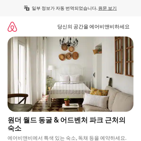
콘
일부 정보가 자동 번역되었습니다. 
원문 보기
텐
츠
로
당신의 공간을 에어비앤비하세요
바
로
가
기
원더 월드 동굴 & 어드벤처 파크 근처의
숙소
에어비앤비에서 특색 있는 숙소, 독채 등을 예약하세요.