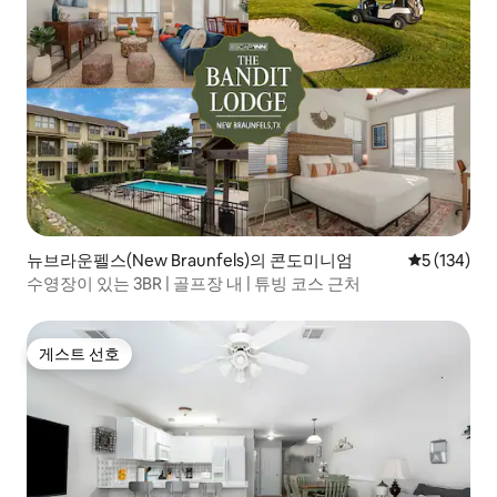
뉴브라운펠스(New Braunfels)의 콘도미니엄
평점 5점(5점
5 (134)
수영장이 있는 3BR | 골프장 내 | 튜빙 코스 근처
게스트 선호
게스트 선호