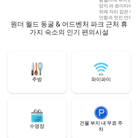
양지 라 로미타에 
위에 자리 잡은 이
안함과 멋진 언덕 
원더 월드 동굴 & 어드벤처 파크 근처 휴
세심하게 디자인된
력과 현대적인 스
가지 숙소의 인기 편의시설
니다. 매혹적인 야생 동물과 장관을 이루는
일출을 감상하세요.
한 거실 공간이 이 
합니다. 휴식을 취하
연과 교감을 나누세
서 윔벌리의 마법을
주방
와이파이
건물 부지 내 무료 주
수영장
차