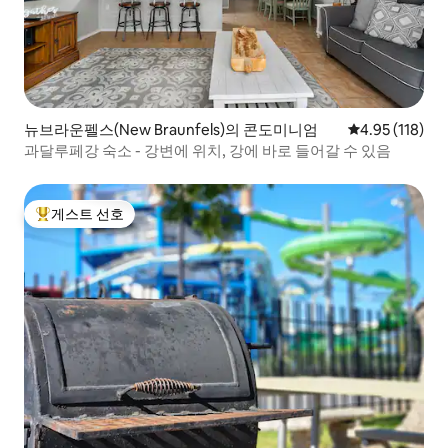
뉴브라운펠스(New Braunfels)의 콘도미니엄
평점 4.95점(5
4.95 (118)
과달루페강 숙소 - 강변에 위치, 강에 바로 들어갈 수 있음
게스트 선호
상위 게스트 선호