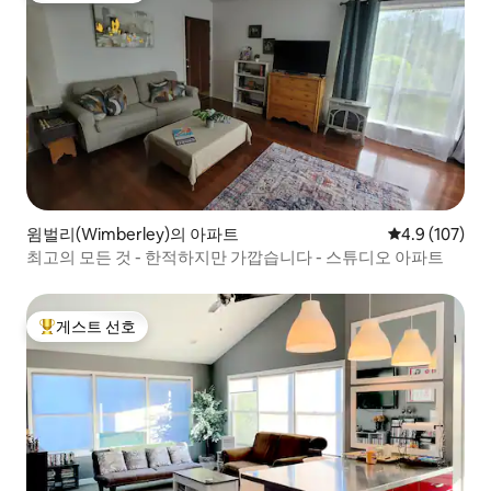
윔벌리(Wimberley)의 아파트
평점 4.9점(5점
4.9 (107)
최고의 모든 것 - 한적하지만 가깝습니다 - 스튜디오 아파트
게스트 선호
상위 게스트 선호