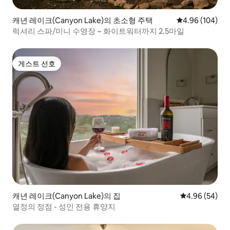
캐년 레이크(Canyon Lake)의 초소형 주택
평점 4.96점(5점
4.96 (104)
럭셔리 스파/미니 수영장 ~ 화이트워터까지 2.5마일
게스트 선호
게스트 선호
캐년 레이크(Canyon Lake)의 집
평점 4.96점(5
4.96 (54)
열정의 정점 - 성인 전용 휴양지