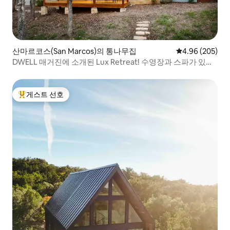
산마르코스(San Marcos)의 통나무집
평점 4.96점(5점
4.96 (205)
DWELL 매거진에 소개된 Lux Retreat! 수영장과 스파가 있는
버닝 크리크
게스트 선호
상위 게스트 선호