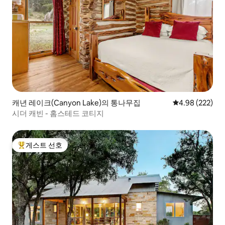
캐년 레이크(Canyon Lake)의 통나무집
평점 4.98점(5점
4.98 (222)
시더 캐빈 - 홈스테드 코티지
게스트 선호
상위 게스트 선호