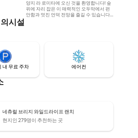
양지 라 로미타에 오신 것을 환영합니다! 숲
위에 자리 잡은 이 매력적인 오두막에서 편
안함과 멋진 언덕 전망을 즐길 수 있습니다.
편의시설
세심하게 디자인된 인테리어는 소박한 매력
과 현대적인 스타일을 조화롭게 결합합니
다. 매혹적인 야생 동물과 장관을 이루는 일
출을 감상하세요. 잘 꾸며진 주방과 아늑한
거실 공간이 이 마법 같은 분위기를 완성합
니다. 휴식을 취하고, 활력을 되찾고, 자연과
교감을 나누세요. 숙소 최고의 자리에서 윔
벌리의 마법을 경험하세요!
 내 무료 주차
에어컨
소
네츄럴 브리지 와일드라이프 랜치
현지인 279명이 추천하는 곳