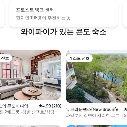
프로스트 뱅크 센터
현지인 198명이 추천하는 곳
와이파이가 있는 콘도 숙소
 선호
게스트 선호
스트 선호
게스트 선호
후기 272개
오의 콘도미니엄
평점 4.99점(5점 만점), 후기 210개
4.99 (210)
뉴브라운펠스(New Braunfel
평
 젬 2베드룸~강변 산책로/식당까
s)의 콘도미니엄
과달루페 강변에 자리한 그루네의
리!