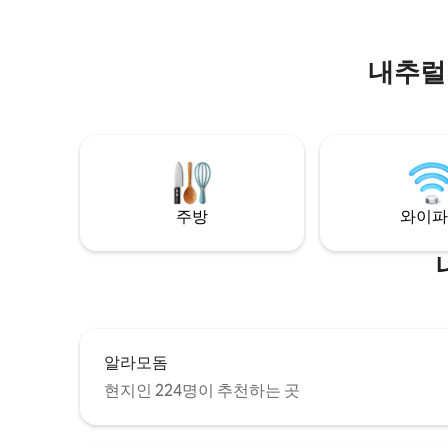
서 커피를
내추럴
주방
와이파
알라모돔
현지인 224명이 추천하는 곳