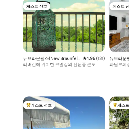
게스트 선호
게스트 
게스트 선호
게스트 
뉴브라운펠스(New Braunfel
평점 4.96점(5점 만점), 
4.96 (131)
뉴브라운펠스(
s)의 콘도미니엄
의 콘도미
리버런에 위치한 코말강의 전원풍 콘도
과달루페강 
들어갈 수
게스트 선호
게스트
상위 게스트 선호
상위 게