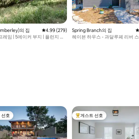
berley)의 집
평점 4.99점(5점 만점), 후기 279개
4.99 (279)
Spring Branch의 집
평
프레임 | 5에이커 부지 | 플런지 풀
헤이븐 하우스 - 과달루페 리버 
크 근처의 숙소
후기 122개
 선호
게스트 선호
스트 선호
상위 게스트 선호