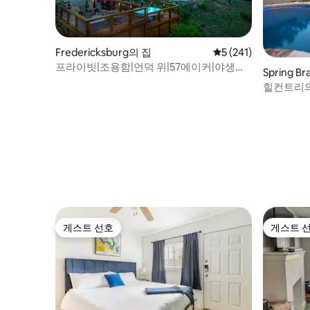
Fredericksburg의 집
평점 5점(5점 만점), 
5 (241)
프라이빗|조용함|언덕 위|57에이커|야생동
Spring B
물|온수 욕조|수영장
힐컨트리의
취하세요
게스트 선호
게스트 
게스트 선호
게스트 