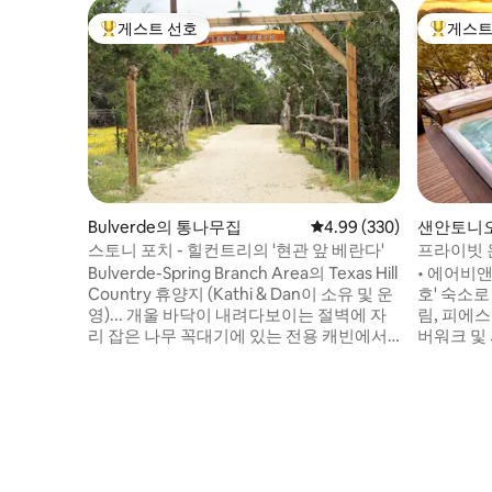
게스트 선호
게스트
상위 게스트 선호
상위 게
Bulverde의 통나무집
평점 4.99점(5점 만점), 
4.99 (330)
샌안토니
스토니 포치 - 힐컨트리의 '현관 앞 베란다'
프라이빗 
트리 캐빈
Bulverde-Spring Branch Area의 Texas Hill
• 에어비앤
Country 휴양지 (Kathi & Dan이 소유 및 운
호' 숙소로 선정
영)... 개울 바닥이 내려다보이는 절벽에 자
림, 피에스
리 잡은 나무 꼭대기에 있는 전용 캐빈에서
버워크 및 
저희와 함께 휴식을 취하세요(성인 2명만 -
온수 욕조
애완동물 또는 어린이 동반 불가). 텍사스 시
리 나이트에
골로 둘러싸여 있습니다. * 베란다 전망과 자
분 거리에
연의 경이로움을 만끽하세요. * 별빛 아래 화
이트를 즐겨보세요. •
덕에 앉아보세요. *야외에서 스테이크를 구
취하고 맑
워 즐기세요. * 호수, 강, 와인 트레일, 쇼핑,
성을 즐겨
대부분 차로 15 ~ 20분 거리에 있습니다.
있는 사슴