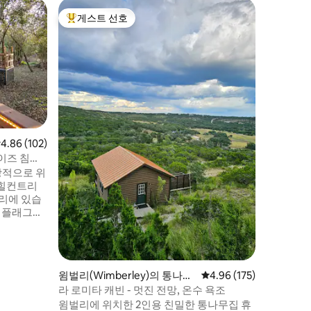
샌안토니
게스트 선호
게스트
상위 게스트 선호
상위 게
사우스 텍사
Retreat
텍사스 힐
자리에 
사이에 
한 도시/시
개, 완비
트하우스
나 뉴 브
30분 거
점 4.86점(5점 만점), 후기 102개
4.86 (102)
내트 브리
이즈 침대*
호스트의 
상적으로 위
대. 호스
 힐컨트리
허용되지 
거리에 있습
 플래그스,
 샘 휴스턴
 강과 과
리, 쇼핑,
 모두 차
윔벌리(Wimberley)의 통나무
평점 4.96점(5점 만점), 
4.96 (175)
을 취하거
집
라 로미타 캐빈 - 멋진 전망, 온수 욕조
, 쇼핑을
윔벌리에 위치한 2인용 친밀한 통나무집 휴
벽한 숙소가