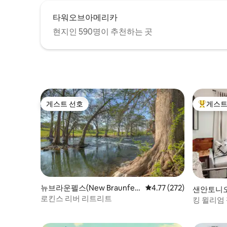
타워오브아메리카
현지인 590명이 추천하는 곳
게스트 선호
게스트
게스트 선호
상위 게
뉴브라운펠스(New Braunfel
평점 4.77점(5점 만점), 
4.77 (272)
샌안토니
s)의 콘도미니엄
로킨스 리버 리트리트
킹 윌리엄
지 도보 거