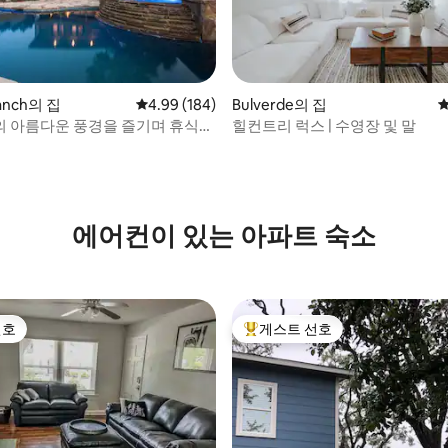
후기 241개
ranch의 집
평점 4.99점(5점 만점), 후기 184개
4.99 (184)
Bulverde의 집
평
 아름다운 풍경을 즐기며 휴식을
힐컨트리 럭스 | 수영장 및 말
에어컨이 있는 아파트 숙소
선호
게스트 선호
선호
상위 게스트 선호