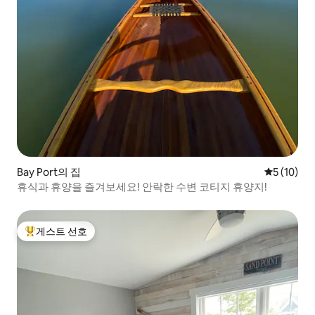
Bay Port의 집
평점 5점(5
5 (10)
휴식과 휴양을 즐겨보세요! 안락한 수변 코티지 휴양지!
게스트 선호
상위 게스트 선호