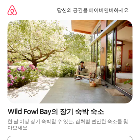
콘
텐
당신의 공간을 에어비앤비하세요
츠
로
바
로
가
기
Wild Fowl Bay의 장기 숙박 숙소
한 달 이상 장기 숙박할 수 있는, 집처럼 편안한 숙소를 찾
아보세요.