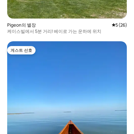
Pigeon의 별장
평점 5점(5
5 (26)
케이스빌에서 5분 거리! 베이로 가는 운하에 위치
게스트 선호
게스트 선호