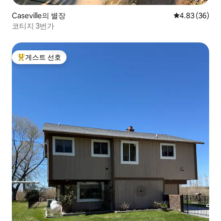
Caseville의 별장
평점 4.83점(5
4.83 (36)
코티지 3번가
게스트 선호
상위 게스트 선호