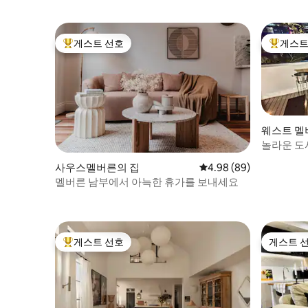
게스트 선호
게스트
상위 게스트 선호
상위 게
웨스트 멜
놀라운 도시
사우스멜버른의 집
평점 4.98점(5점 만점),
4.98 (89)
멜버른 남부에서 아늑한 휴가를 보내세요
게스트 선호
게스트 
상위 게스트 선호
게스트 