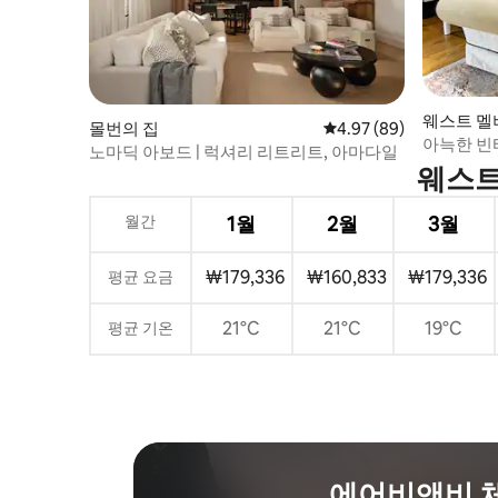
웨스트 멜
몰번의 집
평점 4.97점(5점 만점),
4.97 (89)
아늑한 빈티
노마딕 아보드 | 럭셔리 리트리트, 아마다일
발코니 전망
웨스트
월간
1월
2월
3월
₩179,336
₩160,833
₩179,336
평균 요금
21°C
21°C
19°C
평균 기온
에어비앤비 