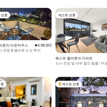
 선호
게스트 선호
스트 선호
게스트 선호
버른의 타운하우스
평점 4.98점(5점 만점), 후기 81개
4.98 (81)
 전망 & 멜버른 도보 투어
 후기 89개
웨스트 멜버른의 아파트
도시 전망 및 내부 철도 탈출 | 
선호
게스트 선호
선호
상위 게스트 선호