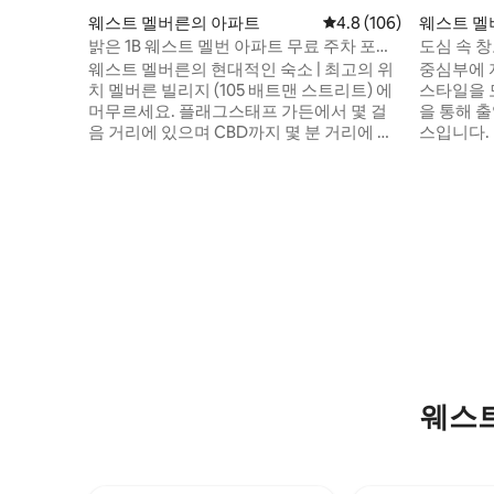
웨스트 멜버른의 아파트
평점 4.8점(5점 만점), 
4.8 (106)
웨스트 멜
밝은 1B 웨스트 멜번 아파트 무료 주차 포함
도심 속 
#2
웨스트 멜버른의 현대적인 숙소 | 최고의 위
중심부에 
치 멜버른 빌리지 (105 배트맨 스트리트) 에
스타일을 
머무르세요. 플래그스태프 가든에서 몇 걸
을 통해 
음 거리에 있으며 CBD까지 몇 분 거리에 있
스입니다.
습니다. 🚆 교통: 기차 및 무료 트램에 쉽게
분 거리입니
접근 가능 🍽 외식: 근처 카페, 레스토랑, 식
타고 호주 
료품점 🏀 엔터테인먼트: 마블 스타디움 &
라버 아레
QVM (몇 분 이내) 🛍 쇼핑: 멜버른 센트럴 &
켓까지 도보
엠포리움 가까운 거리 🌿 휴식: 현지 공원과
도보로 2
도시 산책 즐기기 비즈니스와 레저를 즐기
먼트 구역
기에 안성맞춤입니다. 지금 예약하세요! +
니에서 보
하이라이트! + • 무료 주차 • 수영장 및 헬스
넓은 리모델
장 이용
웨스트