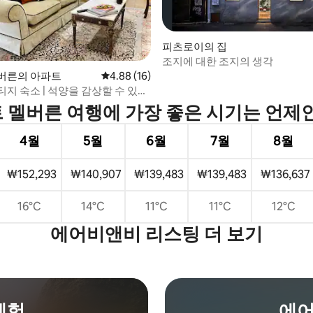
피츠로이의 집
조지에 대한 조지의 생각
버른의 아파트
평점 4.88점(5점 만점), 후기 16개
4.88 (16)
 후기 89개
지 숙소 | 석양을 감상할 수 있는
 | CBD 인근
 멜버른 여행에 가장 좋은 시기는 언제
4월
5월
6월
7월
8월
₩152,293
₩140,907
₩139,483
₩139,483
₩136,637
16°C
14°C
11°C
11°C
12°C
에어비앤비 리스팅 더 보기
체험
에어