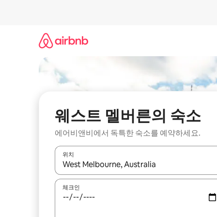
콘
텐
츠
로
바
로
가
기
웨스트 멜버른의 숙소
에어비앤비에서 독특한 숙소를 예약하세요.
위치
결과가 나오면 위·아래 화살표 키를 사용하거나 터치
체크인