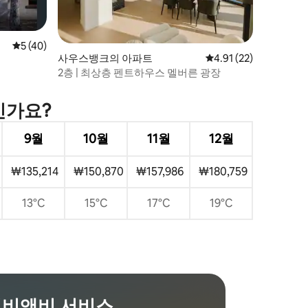
평점 5점(5점 만점), 후기 40개
5 (40)
사우스뱅크의 아파트
평점 4.91점(5점 만점),
4.91 (22)
2층 | 최상층 펜트하우스 멜버른 광장
인가요?
9월
10월
11월
12월
₩135,214
₩150,870
₩157,986
₩180,759
13°C
15°C
17°C
19°C
비앤비 서비스