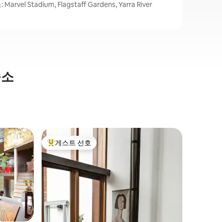
l Stadium, Flagstaff Gardens, Yarra River
숙소
앨버트파
게스트 선호
게스트
상위 게스트 선호
상위 게
스튜디오 
앨버트 파
타일의 휴양지. 광택이 나는
매력과 현
형 공간.
하거나 가
이파이, 
간이 주방을 즐겨