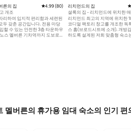
후기 106개
버른의 집
평점 4.99점(5점 만점), 후기 80개
4.99 (80)
리치먼드의 집
평
창고 개조
셜록의 집 - 리치먼드에 위치한 
고
자리하여 입지적 편리함과 세련된
리치먼드 최고의 지역에 위치한 1
모두 갖춘 공간입니다. 전용 마당
코디얼 팩토리 창고를 개조한 독
출입할 수 있는 안전한 3층 타운하우
스 홈(브로드시트에 소개). 개방감을 극대화
 노스 멜버른 기차역까지 도보로 3
하도록 설계된 저희 맞춤형 숙소는
다. 두 번의 기차 및 짧은 트램을
으로 침실 2개(마스터 침대, 킹사
오픈 테니스를 위한 MCG 및 로드
욕실), 라운지 공간 2개, 차고 1개
나까지 이동합니다. 빅토리아 마
쪽 파티오가 있습니다. 저희 숙소의 멜버른
로 15분 거리입니다. CBD까지
위치는 타의 추종을 불허합니다. - 처치 스트
0분 거리입니다. 크라운 엔터테인
리트까지 100m - 브리지 로드까지 
까지 한 정거장 거리입니다. 발코
스완 거리까지 750m - 스포츠 구
는 훌륭한 도시 스카이라인 전망.
로드 라버 아레나, AAMI 파크)까지
링된 인테리어. 차고 2개.
 멜버른의 휴가용 임대 숙소의 인기 