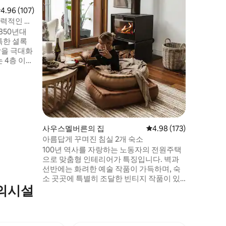
구. 호스트의 허가를 받은 무제한 노상 주차
점 4.96점(5점 만점), 후기 107개
4.96 (107)
조금만 걸
매력적인 창
며, 멜버
850년대
리에 있습
특한 셜록
 4층 이상
이즈 침대,
, 그늘진 북
200m -
역(MCG,
 1.9km
사우스멜버른의 집
평점 4.98점(5점 만점), 
4.98 (173)
아름답게 꾸며진 침실 2개 숙소
100년 역사를 자랑하는 노동자의 전원주택
으로 맞춤형 인테리어가 특징입니다. 벽과
선반에는 화려한 예술 작품이 가득하며, 숙
소 곳곳에 특별히 조달한 빈티지 작품이 있
편의시설
습니다. 침대에는 고급스러운 침구가 가득
하며, 라운지에는 일어나고 싶지 않을 정도
로 편안한 3인용 소파가 있습니다. 사우스
멜버른 마켓 길 건너편에 위치해 있으며, 앨