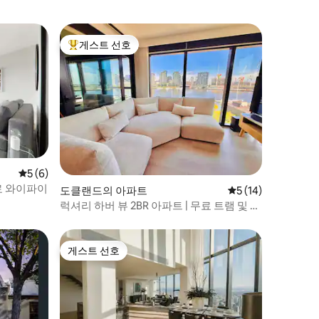
게스트 선호
상위 게스트 선호
평점 5점(5점 만점), 후기 6개
5 (6)
무료 와이파이
도클랜드의 아파트
평점 5점(5점 만점),
5 (14)
럭셔리 하버 뷰 2BR 아파트 | 무료 트램 및 주
차
게스트 선호
게스트 선호