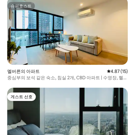
슈퍼호스트
슈퍼호스트
멜버른의 아파트
평점 4.87점(5
4.87 (15)
중심부의 보석 같은 숙소, 침실 2개, CBD 아파트 | 수영장, 헬스
장 및 사우나
게스트 선호
게스트 선호