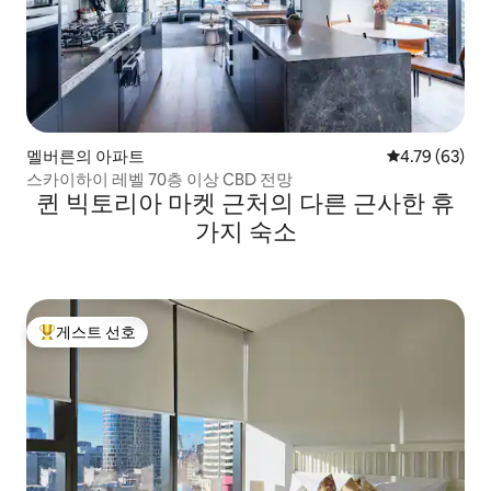
멜버른의 아파트
평점 4.79점(5
4.79 (63)
스카이하이 레벨 70층 이상 CBD 전망
퀸 빅토리아 마켓 근처의 다른 근사한 휴
가지 숙소
게스트 선호
상위 게스트 선호