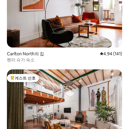
Carlton North의 집
평점 4.94점(5
4.94 (141)
헨리 슈가 숙소
게스트 선호
상위 게스트 선호