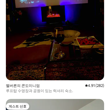
멜버른의 콘도미니엄
평점 4.91점(5점
4.91 (282)
루프탑 수영장과 공원이 있는 럭셔리 숙소.
게스트 선호
게스트 선호