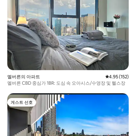
멜버른의 아파트
평점 4.95점(5
4.95 (152)
멜버른 CBD 중심가 1BR: 도심 속 오아시스/수영장 및 헬스장
게스트 선호
게스트 선호