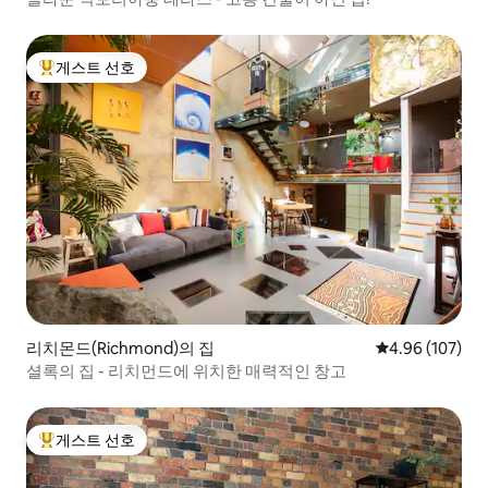
게스트 선호
상위 게스트 선호
리치몬드(Richmond)의 집
평점 4.96점(5점
4.96 (107)
셜록의 집 - 리치먼드에 위치한 매력적인 창고
게스트 선호
상위 게스트 선호