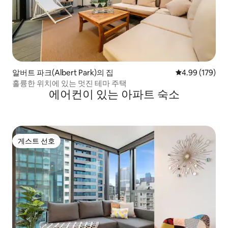
알버트 파크(Albert Park)의 집
평점 4.99점(5점
4.99 (179)
훌륭한 위치에 있는 멋진 테마 주택
에어컨이 있는 아파트 숙소
게스트 선호
게스트 선호