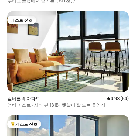
부티크 플랫에서 즐기는 CBD 전망
게스트 선호
게스트 선호
멜버른의 아파트
평점 4.93점(5
4.93 (54)
앰버 네스트 · 시티 뷰 1B1B · 햇살이 잘 드는 휴양지
게스트 선호
상위 게스트 선호