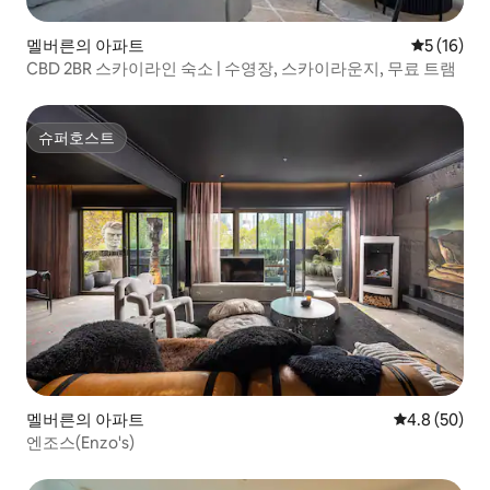
멜버른의 아파트
평점 5점(5
5 (16)
CBD 2BR 스카이라인 숙소 | 수영장, 스카이라운지, 무료 트램
슈퍼호스트
슈퍼호스트
멜버른의 아파트
평점 4.8점(5
4.8 (50)
엔조스(Enzo's)