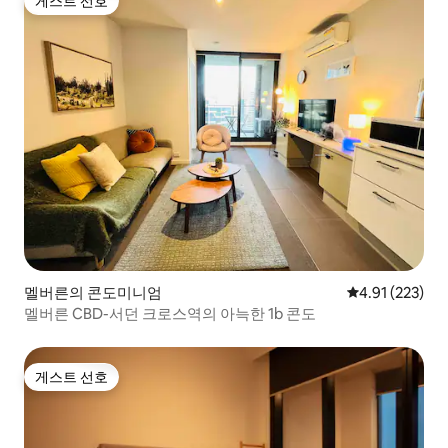
게스트 선호
게스트 선호
멜버른의 콘도미니엄
평점 4.91점(5
4.91 (223)
멜버른 CBD-서던 크로스역의 아늑한 1b 콘도
게스트 선호
게스트 선호