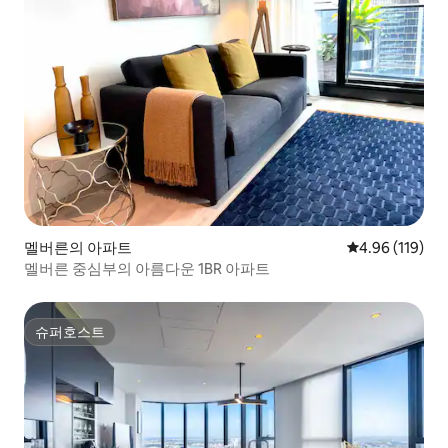
멜버른의 아파트
평점 4.96점(5
4.96 (119)
멜버른 중심부의 아름다운 1BR 아파트
슈퍼호스트
슈퍼호스트