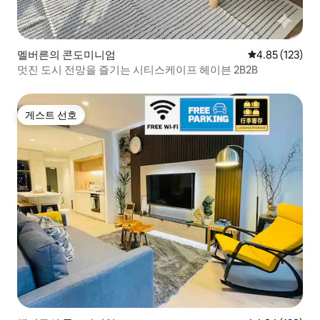
멜버른의 콘도미니엄
평점 4.85점(5
4.85 (123)
멋진 도시 전망을 즐기는 시티스케이프 헤이븐 2B2B
게스트 선호
게스트 선호