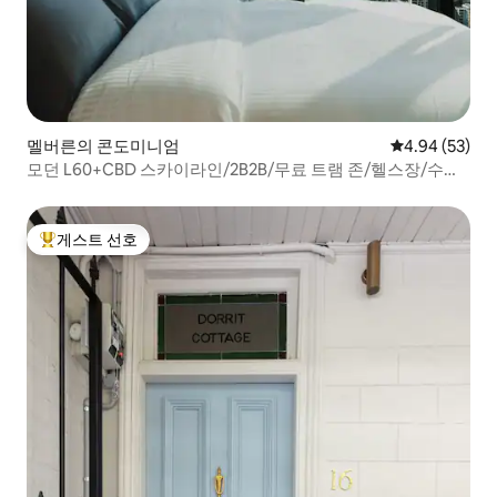
멜버른의 콘도미니엄
평점 4.94점(5
4.94 (53)
모던 L60+CBD 스카이라인/2B2B/무료 트램 존/헬스장/수영
장
게스트 선호
상위 게스트 선호