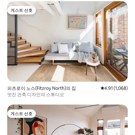
게스트 선호
게스트 선호
피츠로이 노스(Fitzroy North)의 집
평점 4.91점(5점 
4.91 (1,068)
멋진 건축 디자인의 스튜디오
게스트 선호
게스트 선호