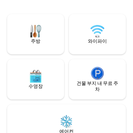
with Netflix 📶 Fast Wi-Fi (500 Mbps) 🧺
Washer & dryer 🍳 Kitchen with cooking
utensils and pots 🏢 We manage 50
apartments in the same building —
perfect for groups 📲
airbnb.com.au/p/urbaninthesky
주방
와이파이
건물 부지 내 무료 주
수영장
차
에어컨