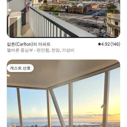
칼튼(Carlton)의 아파트
평점 4.92점(5점
4.92 (146)
멜버른 중심부 - 편안함, 전망, 가성비
게스트 선호
게스트 선호