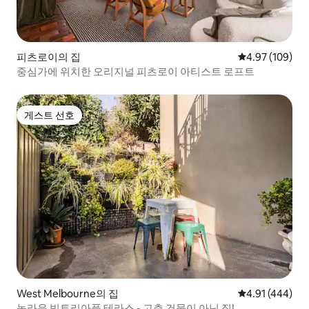
피츠로이의 집
평점 4.97점(5점
4.97 (109)
중심가에 위치한 오리지널 피츠로이 아티스트 로프트
게스트 선호
게스트 선호
West Melbourne의 집
평점 4.91점(5점
4.91 (444)
놀라운 빅토리아풍 테라스 - 고층 건물이 아닌 집!