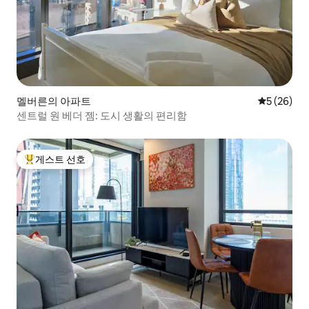
멜버른의 아파트
평점 5점(5
5 (26)
센트럴 원 베더 젬: 도시 생활의 편리함
게스트 선호
상위 게스트 선호