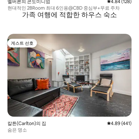
멜버른의 콘도미니엄
평점 4.84점(5점
4.84 (128)
현대적인 2BRoom 최대 6인용@CBD 중심부+무료 주차
가족 여행에 적합한 하우스 숙소
게스트 선호
게스트 선호
칼튼(Carlton)의 집
평점 4.89점(5점
4.89 (441)
숨은 명소