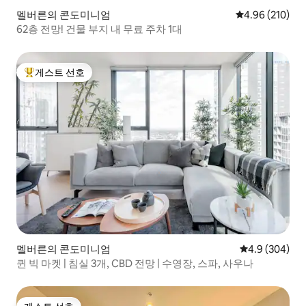
멜버른의 콘도미니엄
평점 4.96점(5점
4.96 (210)
62층 전망! 건물 부지 내 무료 주차 1대
게스트 선호
상위 게스트 선호
멜버른의 콘도미니엄
평점 4.9점(5점
4.9 (304)
퀸 빅 마켓 | 침실 3개, CBD 전망 | 수영장, 스파, 사우나