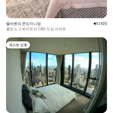
멜버른의 콘도미니엄
평점 5점(5점
5 (101)
콜린스 스트리트의 CBD 도심 아파트
게스트 선호
게스트 선호