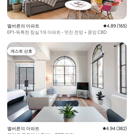
멜버른의 아파트
평점 4.89점(5점
4.89 (165)
EP1-독특한 침실 1개 아파트 - 멋진 전망 + 중앙 CBD
게스트 선호
게스트 선호
멜버른의 아파트
평점 4.94점(5점
4.94 (382)