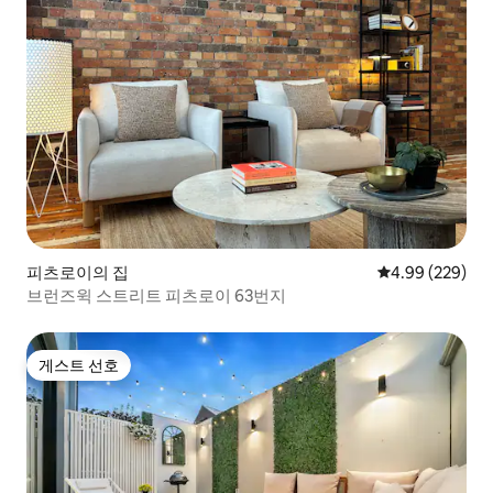
피츠로이의 집
평점 4.99점(5점
4.99 (229)
브런즈윅 스트리트 피츠로이 63번지
게스트 선호
게스트 선호