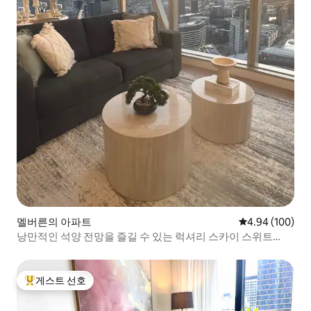
멜버른의 아파트
평점 4.94점(5점
4.94 (100)
낭만적인 석양 전망을 즐길 수 있는 럭셔리 스카이 스위트
2B2B
게스트 선호
상위 게스트 선호