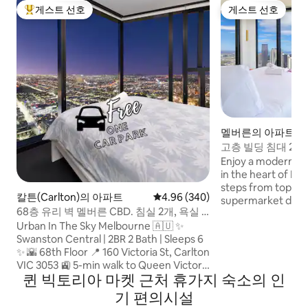
게스트 선호
게스트 선호
상위 게스트 선호
게스트 선호
멜버른의 아파트
고층 빌딩 침대 2개
Enjoy a modern an
in the heart of M
steps from top att
칼튼(Carlton)의 아파트
평점 4.96점(5점 만점), 후기 340
4.96 (340)
supermarket down
68층 유리 벽 멜버른 CBD. 침실 2개, 욕실 2
restaurants all aro
개. 6인. 주차장
Urban In The Sky Melbourne 🇦🇺 ✨
unbeatable conve
Swanston Central | 2BR 2 Bath | Sleeps 6
features high-qual
✨ 🌇 68th Floor 📍 160 Victoria St, Carlton
grade bedding, a f
VIC 3053 🚉 5-min walk to Queen Victoria
with Miele applianc
퀸 빅토리아 마켓 근처 휴가지 숙소의 인
Market 🚋 Free Tram Zone 🅿️ One free
with Smart TV, an
secure carpark Features include: ☕
bathrooms—perfec
기 편의시설
Nespresso coffee machine 📺 Smart TV
friends.