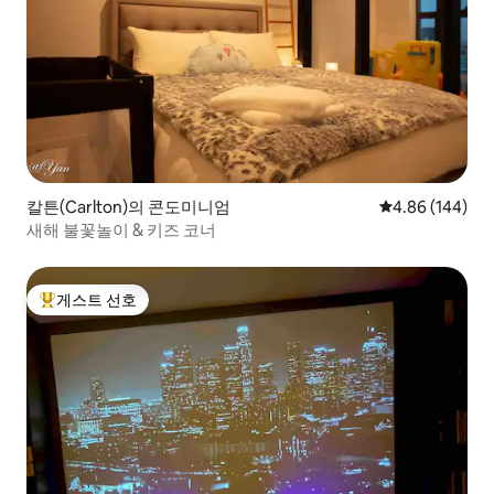
칼튼(Carlton)의 콘도미니엄
평점 4.86점(5점
4.86 (144)
새해 불꽃놀이 & 키즈 코너
게스트 선호
상위 게스트 선호