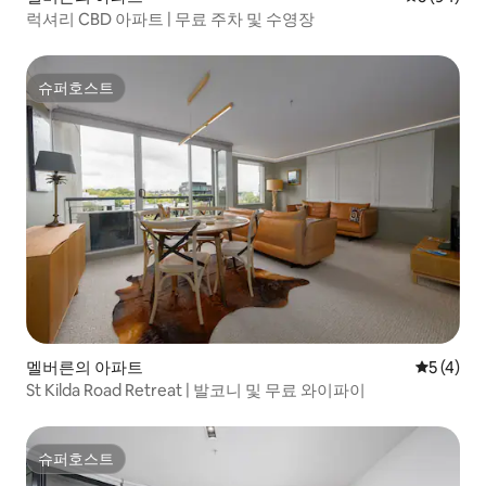
럭셔리 CBD 아파트 | 무료 주차 및 수영장
슈퍼호스트
슈퍼호스트
멜버른의 아파트
평점 5점(
5 (4)
St Kilda Road Retreat | 발코니 및 무료 와이파이
슈퍼호스트
슈퍼호스트