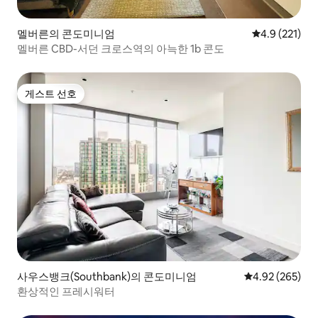
멜버른의 콘도미니엄
평점 4.9점(5점
4.9 (221)
멜버른 CBD-서던 크로스역의 아늑한 1b 콘도
게스트 선호
게스트 선호
사우스뱅크(Southbank)의 콘도미니엄
평점 4.92점(5점
4.92 (265)
환상적인 프레시워터