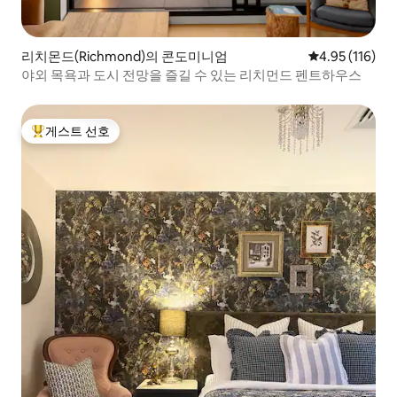
리치몬드(Richmond)의 콘도미니엄
평점 4.95점(5
4.95 (116)
야외 목욕과 도시 전망을 즐길 수 있는 리치먼드 펜트하우스
게스트 선호
상위 게스트 선호