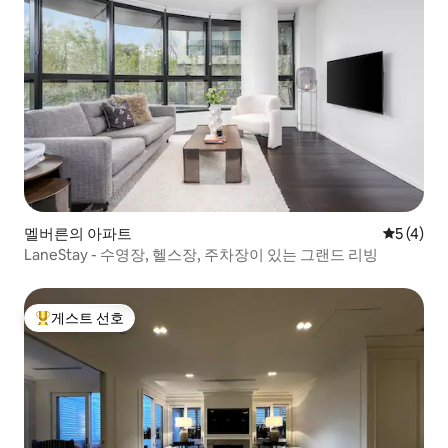
멜버른의 아파트
평점 5점(
5 (4)
LaneStay - 수영장, 헬스장, 주차장이 있는 그랜드 리빙
게스트 선호
상위 게스트 선호