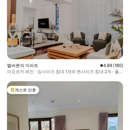
멜버른의 아파트
평점 4.89점(5점
4.89 (180)
마요르카 레인 - 킹사이즈 침대 1개와 퀸사이즈 침대 2개 - 플
린더스 레인 MELB
게스트 선호
상위 게스트 선호