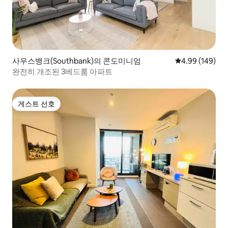
사우스뱅크(Southbank)의 콘도미니엄
평점 4.99점(5점
4.99 (149)
완전히 개조된 3베드룸 아파트
게스트 선호
게스트 선호