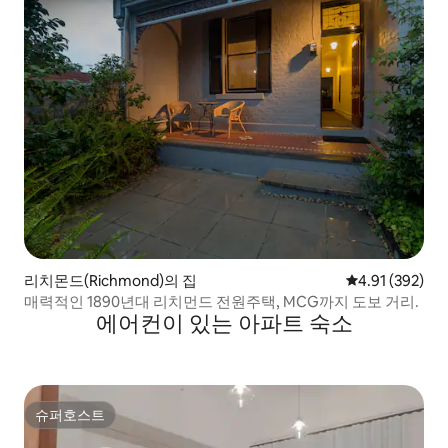
리치몬드(Richmond)의 집
평점 4.91점(5점
4.91 (392)
매력적인 1890년대 리치먼드 전원주택, MCG까지 도보 거리.
에어컨이 있는 아파트 숙소
슈퍼호스트
슈퍼호스트