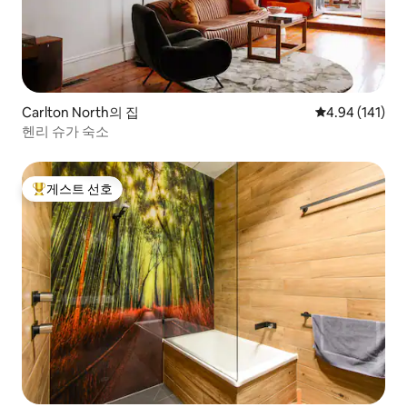
Carlton North의 집
평점 4.94점(5
4.94 (141)
헨리 슈가 숙소
게스트 선호
상위 게스트 선호