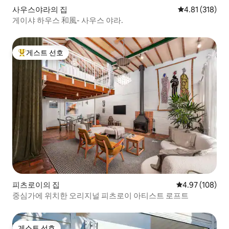
사우스야라의 집
평점 4.81점(5
4.81 (318)
게이샤 하우스 和風- 사우스 야라.
게스트 선호
상위 게스트 선호
피츠로이의 집
평점 4.97점(5점
4.97 (108)
중심가에 위치한 오리지널 피츠로이 아티스트 로프트
게스트 선호