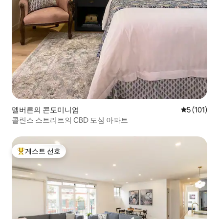
멜버른의 콘도미니엄
평점 5점(5점
5 (101)
콜린스 스트리트의 CBD 도심 아파트
게스트 선호
상위 게스트 선호