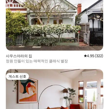
사우스야라의 집
평점 4.95점(5점
4.95 (322)
정원 안뜰이 있는 매력적인 클래식 별장
게스트 선호
게스트 선호