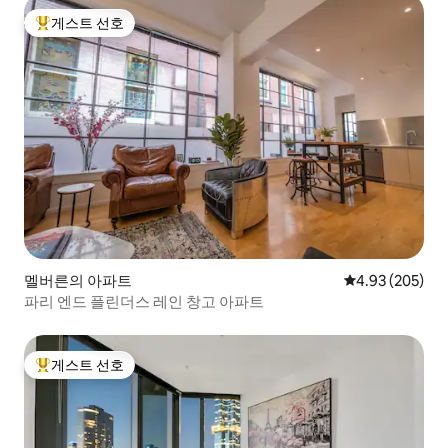
게스트 선호
상위 게스트 선호
멜버른의 아파트
평점 4.93점(5점
4.93 (205)
파리 엔드 플린더스 레인 창고 아파트
게스트 선호
상위 게스트 선호