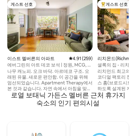
게스트 선호
게스트 선호
게스트 선호
상위 게스트 선호
이스트 멜버른의 아파트
평점 4.91점(5점 만점), 후기 259
4.91 (259)
리치몬드(Richmon
에버그린의 아트 데코 보석 | 정원, MCG, 도
셜록의 집 - 리치
심 산책
고
나무 캐노피. 오크 바닥. 아르데코 구조. 오
리치먼드 최고의 지
래된 유물. 새로운 편안함. 이 공간을 위해
코디얼 팩토리 창고
엄선되었습니다. Apartment Therapy에서
스 홈(브로드시트에 소개). 개
본 것과 같습니다. 자연 속에서 아침을 맞이
하도록 설계된 저희
로열 보태닉 가든스 멜버른 근처 휴가지
하고, 자연 속으로 들어가 보세요. 피츠로이
상으로 침실 2개(마
정원 50미터. 이탈리아 음식이 먹고 싶으신
대, 욕실), 라운지 공
숙소의 인기 편의시설
가요? 레스토랑이 모퉁이에 있습니다. 브런
북쪽 파티오가 있습니다. 저희 
치를 즐기기 좋은 거트루드 거리. 저녁 식사
른 위치는 타의 추종을 
때 스미스 도로. 나무가 늘어선 개성 넘치는
스트리트까지 100m
거리. 모두가 살고 싶어 하는 교외 지역 —
200m - 스완 거리
그리고 여러분은 이곳에 머무르게 됩니다.
(MCG, 로드 라버 
MCG는 5분, 테니스는 10분 거리입니다. 정
1.9km