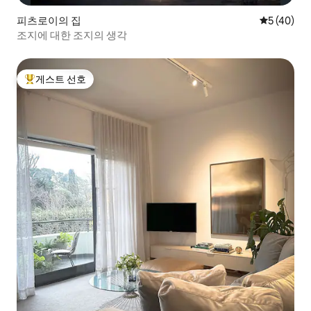
피츠로이의 집
평점 5점(5
5 (40)
조지에 대한 조지의 생각
게스트 선호
상위 게스트 선호