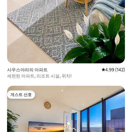
사우스야라의 아파트
평점 4.99점(5점
4.99 (142)
세련된 아파트, 리조트 시설, 위치!
게스트 선호
게스트 선호