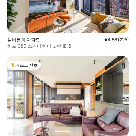
멜버른의 아파트
평점 4.88점(5점
4.88 (226)
하트 CBD 스카이 하이 모던 1B1B
게스트 선호
상위 게스트 선호