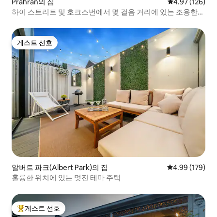
Prahran의 집
평점 4.97점(5점
4.97 (126)
하이 스트리트 및 호크스번에서 몇 걸음 거리에 있는 조용한
디자이너 숙소
게스트 선호
게스트 선호
알버트 파크(Albert Park)의 집
평점 4.99점(5점
4.99 (179)
훌륭한 위치에 있는 멋진 테마 주택
게스트 선호
상위 게스트 선호