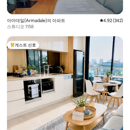
아마데일(Armadale)의 아파트
평점 4.92점(5점
4.92 (342)
스튜디오 1158
게스트 선호
상위 게스트 선호