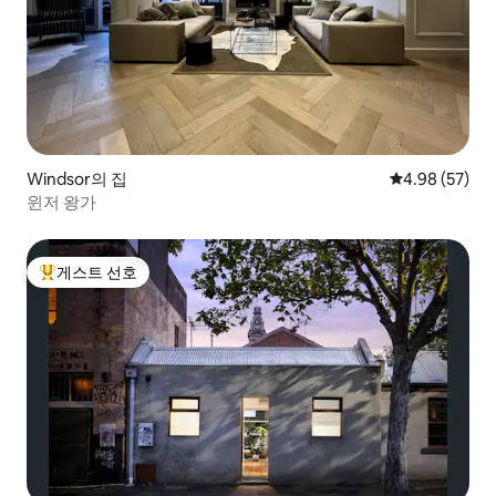
Windsor의 집
평점 4.98점(5
4.98 (57)
윈저 왕가
게스트 선호
상위 게스트 선호