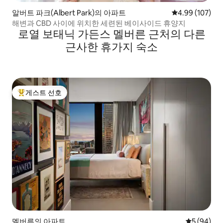
알버트 파크(Albert Park)의 아파트
평점 4.99점(5점
4.99 (107)
해변과 CBD 사이에 위치한 세련된 베이사이드 휴양지
로열 보태닉 가든스 멜버른 근처의 다른
근사한 휴가지 숙소
게스트 선호
상위 게스트 선호
멜버른의 아파트
평점 5점(5
5 (94)