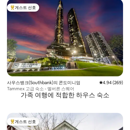
게스트 선호
상위 게스트 선호
사우스뱅크(Southbank)의 콘도미니엄
평점 4.94점(5점
4.94 (269)
Tammex 고급 숙소 - 멜버른 스퀘어
가족 여행에 적합한 하우스 숙소
게스트 선호
상위 게스트 선호