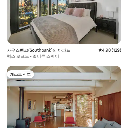
사우스뱅크(Southbank)의 아파트
평점 4.98점(5점
4.98 (129)
럭스 로프트 - 멜버른 스퀘어
게스트 선호
게스트 선호