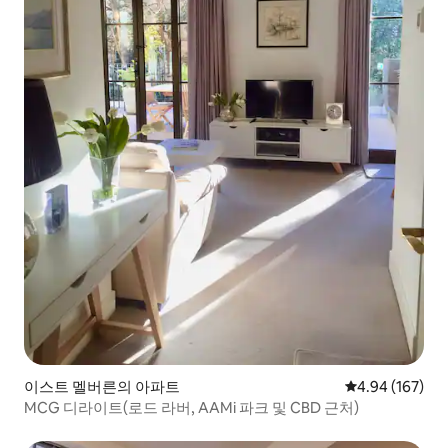
이스트 멜버른의 아파트
평점 4.94점(5점
4.94 (167)
MCG 디라이트(로드 라버, AAMi 파크 및 CBD 근처)