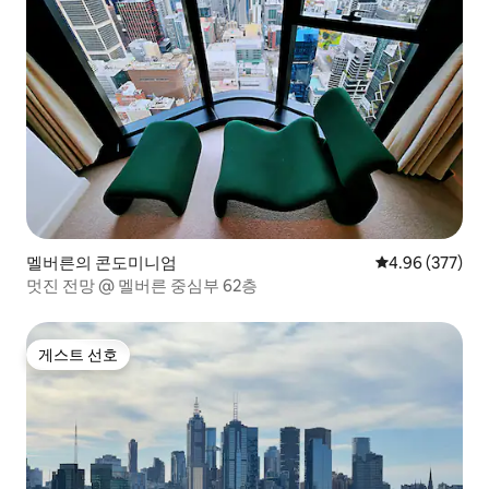
멜버른의 콘도미니엄
평점 4.96점(5점
4.96 (377)
멋진 전망 @ 멜버른 중심부 62층
게스트 선호
게스트 선호