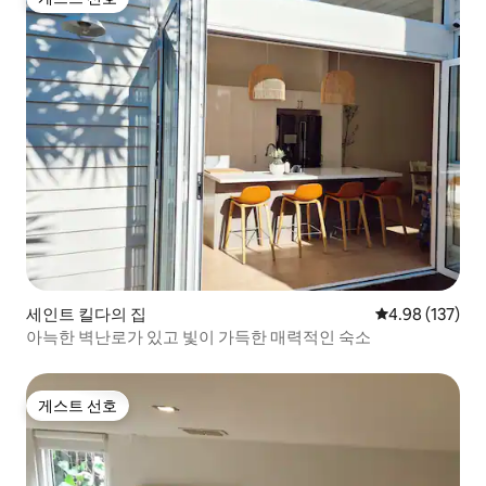
게스트 선호
세인트 킬다의 집
평점 4.98점(5점
4.98 (137)
아늑한 벽난로가 있고 빛이 가득한 매력적인 숙소
게스트 선호
게스트 선호