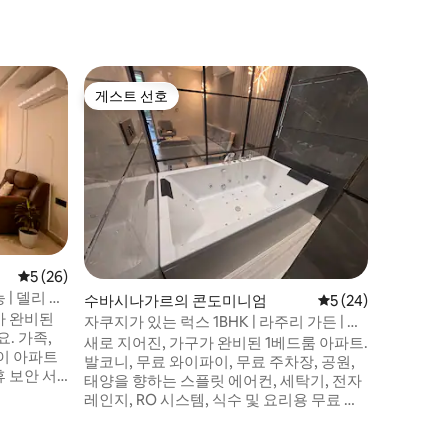
DLF 시
게스트 선호
게스트 
게스트 선호
게스트 
루멘 로열
리 3베드
구루그램 
유산에서 
대를 초월
편안함을
설계된 우
Royale에 
의 명망 높
물에는 단
평점 5점(5점 만점), 후기 26개
5 (26)
층당 3베
 | 델리 중
수바시나가르의 콘도미니엄
평점 5점(5점 만점),
5 (24)
라이버시,
가 완비된
합니다.
자쿠지가 있는 럭스 1BHK | 라주리 가든 | 뉴
. 가족,
델리
새로 지어진, 가구가 완비된 1베드룸 아파트.
이 아파트
발코니, 무료 와이파이, 무료 주차장, 공원,
 보안 서
태양을 향하는 스플릿 에어컨, 세탁기, 전자
를 제공합니
레인지, RO 시스템, 식수 및 요리용 무료 생
 시설이 완비
수, 냉장고, 모듈식 주방, 초현대식 욕실 시
설, 다리미, 현대식 옷장, uPVC 슬라이딩 도