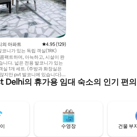
고속 와이파이 + 스마트 TV(넷
가능) ✔ 매일 청소 ✔ 옥상 유리 
이용 가능) 시장, 지하철, 주요 도시 명소 근
처의 중심부에 위치해 있습니다.
리의 아파트
평점 4.95점(5점 만점), 후기 129개
4.95 (129)
 발코니가 있는 독립 객실(1RK)
 콤팩트하며, 아늑하고, 시설이 완
전용 발코니가 있는
실 1개 세트. (주방과 화장실은
않지만 pvt 발코니에 있습니다).
st Delhi의 휴가용 임대 숙소의 인기 편
있습니다. * * 중요- 간헐천
, 온수를 위해 에멀전 로드가 제공
건물에 엘리베이터가 없습니다. 숙
입구, 개인 주방
 공용 공간 없음 * 건물 내 주차 불
유자의 위험에 따라 노상 주차가 가
 4분 거리입니다.
이
수영장
건물 부지