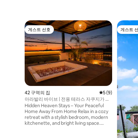
게스트 선호
게스트 
게스트 선호
게스트 
42 구역의 집
평점 5점(5점 만점)
5 (9)
아라발리 바이브 | 전용 테라스 자쿠지가 있
는 스튜디오
Hidden Heaven Stays – Your Peaceful
Home Away From Home Relax in a cozy
retreat with a stylish bedroom, modern
kitchenette, and bright living space.
Enjoy lush greenery through large
windows and unwind on the private