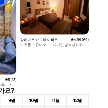
샬리마르 바그의 아파트
평점 4.99점(5점 만점),
4.99 (69)
아우룸 스튜디오 - 보헤미안 발코니 | 에어컨
| 43인치 LED | 스윙
평점 5점(5점 만점), 후기 13개
5 (13)
이터 | 지하
인가요?
9월
10월
11월
12월