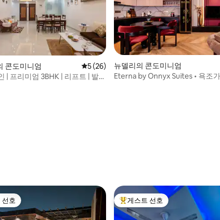
뉴델리의 콘도미니엄
의 콘도미니엄
평점 5점(5점 만점), 후기 26개
5 (26)
Eterna by Onnyx Suites • 
 | 프리미엄 3BHK | 리프트 | 발코
3베드룸 숙소
 후기 21개
 선호
게스트 선호
스트 선호
상위 게스트 선호