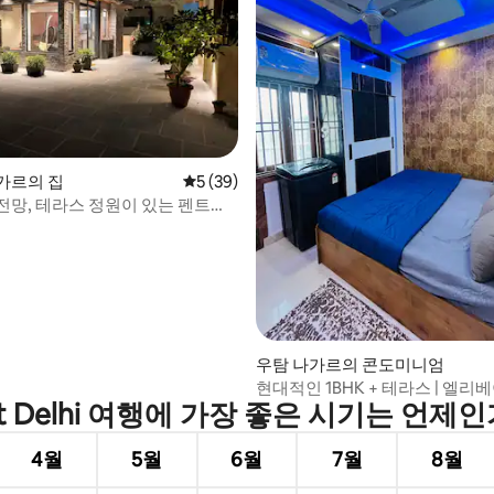
 후기 38개
가르의 집
평점 5점(5점 만점), 후기 39개
5 (39)
전망, 테라스 정원이 있는 펜트하
우탐 나가르의 콘도미니엄
현대적인 1BHK + 테라스 | 엘리베
t Delhi 여행에 가장 좋은 시기는 언제
철까지 800m
4월
5월
6월
7월
8월