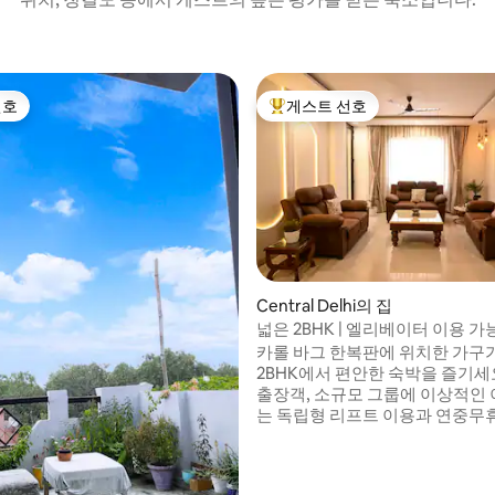
선호
게스트 선호
선호
상위 게스트 선호
Central Delhi의 집
넓은 2BHK | 엘리베이터 이용 가능
, 후기 9개
심부
카롤 바그 한복판에 위치한 가구
2BHK에서 편안한 숙박을 즐기세요
출장객, 소규모 그룹에 이상적인 
는 독립형 리프트 이용과 연중무휴
비스를 통해 완벽한 프라이버시
다. 침실 2개, 아늑한 거실 공간,
된 주방을 갖추고 있습니다. ✔ 2BHK 전체 ✔