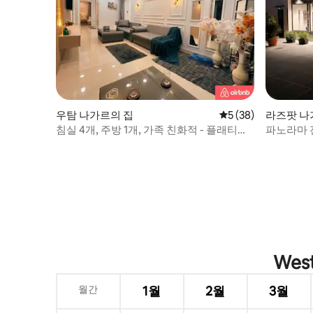
우탐 나가르의 집
평점 5점(5점 만점),
5 (38)
라즈팟 나
침실 4개, 주방 1개, 가족 친화적 - 플래티넘
파노라마 
포드 홈 스테이
우스 1bhk
Wes
월간
1월
2월
3월