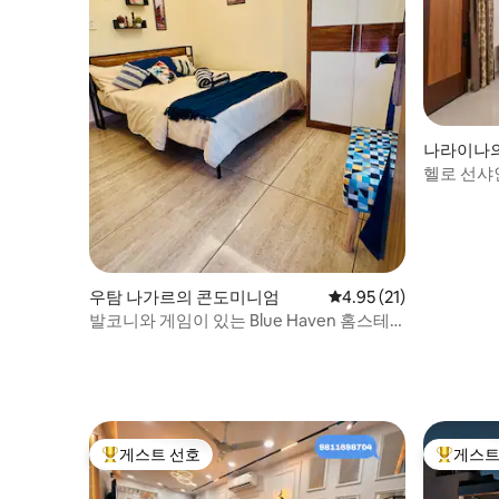
나라이나
헬로 선샤인
니 전망
우탐 나가르의 콘도미니엄
평점 4.95점(5점 만점),
4.95 (21)
발코니와 게임이 있는 Blue Haven 홈스테
이 휴양지
게스트 선호
게스트
상위 게스트 선호
상위 게