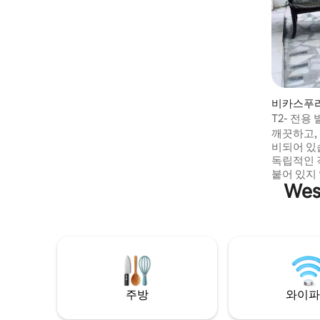
terrace with beautiful views of the
Aravali Hills. Perfect for morning coffee,
sunset relaxation, and a peaceful escape.
Ideal for couples, families, and remote
workers seeking comfort, nature, and
tranquility. Perfect for couples & friends
for a refreshing escape from city life.
비카스푸
T2- 전용
깨끗하고,
비되어 있습니다. 넓은 
독립적인 객
붙어 있지 
We
숙박은 주택가에 
은 없지만
됩니다. 
박은4층입니다. 별도의 출
및 화장실.
가. * 소
능합니다. 크리슈나 공원 연장 지하철역에
서 도보로
주방
와이파