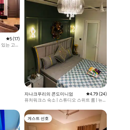
평점 5점(5점 만점), 후기 17개
5 (17)
욕조가 있는 고급
자나크푸리의 콘도미니엄
평점 4.79점(5점 만점),
4.79 (24)
퓨처워크스 숙소 | 스튜디오 스위트 룸 | 뉴델
리
게스트 선호
게스트 선호