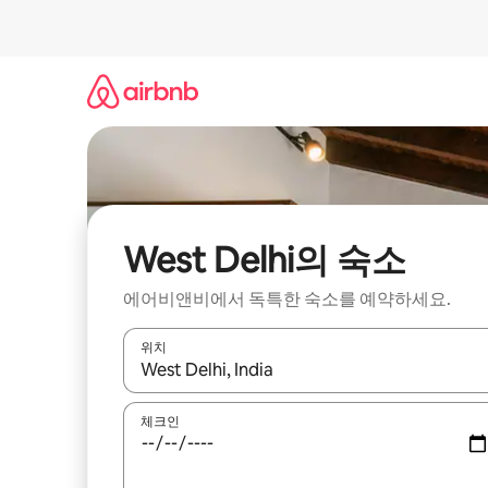
콘
텐
츠
로
바
로
가
기
West Delhi의 숙소
에어비앤비에서 독특한 숙소를 예약하세요.
위치
결과가 나오면 위·아래 화살표 키를 사용하거나 터치
체크인