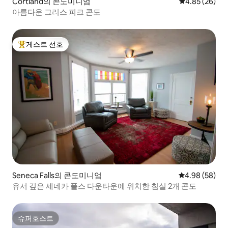
Cortland의 콘도미니엄
평점 4.85점(5
4.85 (26)
아름다운 그리스 피크 콘도
게스트 선호
상위 게스트 선호
Seneca Falls의 콘도미니엄
평점 4.98점(5
4.98 (58)
유서 깊은 세네카 폴스 다운타운에 위치한 침실 2개 콘도
슈퍼호스트
슈퍼호스트