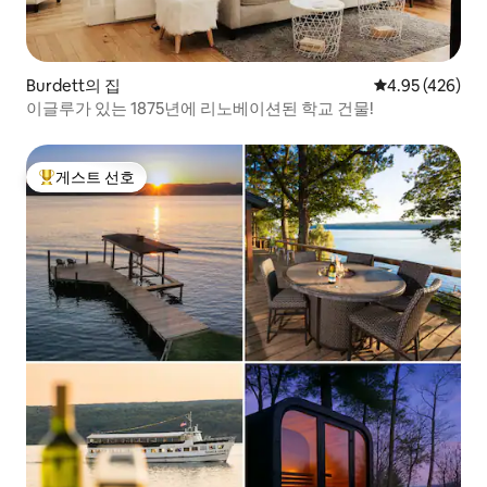
Burdett의 집
평점 4.95점(5점
4.95 (426)
이글루가 있는 1875년에 리노베이션된 학교 건물!
게스트 선호
상위 게스트 선호