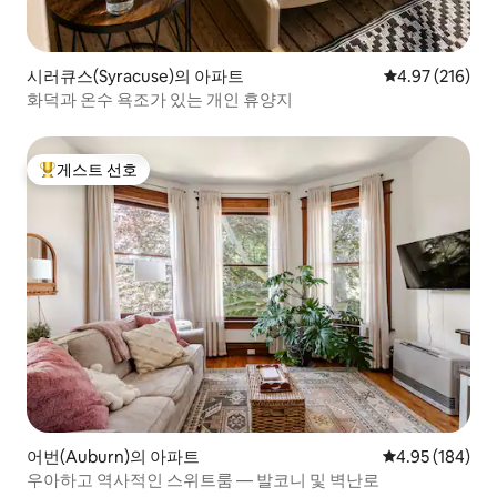
시러큐스(Syracuse)의 아파트
평점 4.97점(5점
4.97 (216)
화덕과 온수 욕조가 있는 개인 휴양지
게스트 선호
상위 게스트 선호
어번(Auburn)의 아파트
평점 4.95점(5점
4.95 (184)
우아하고 역사적인 스위트룸 — 발코니 및 벽난로