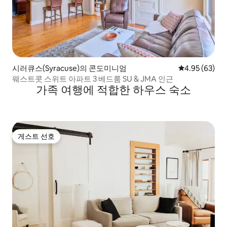
시러큐스(Syracuse)의 콘도미니엄
평점 4.95점(5
4.95 (63)
웨스트콧 스위트 아파트 3 베드룸 SU & JMA 인근
가족 여행에 적합한 하우스 숙소
게스트 선호
게스트 선호