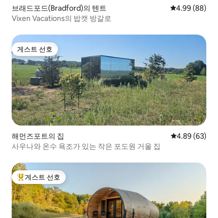
브래드포드(Bradford)의 텐트
평점 4.99점(5
4.99 (88)
Vixen Vacations의 밥캣 방갈로
게스트 선호
게스트 선호
해먼즈포트의 집
평점 4.89점(5
4.89 (63)
사우나와 온수 욕조가 있는 작은 포도원 거울 집
게스트 선호
상위 게스트 선호