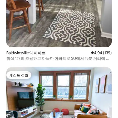
Baldwinsville의 아파트
평점 4.94점(5점
4.94 (139)
침실 1개의 조용하고 아늑한 아파트로 SU에서 15분 거리에 있
습니다.
게스트 선호
게스트 선호