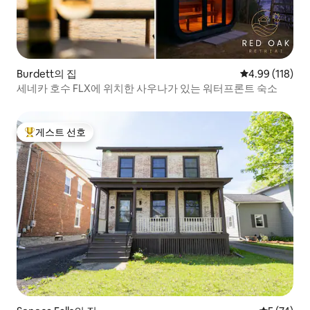
Burdett의 집
평점 4.99점(5
4.99 (118)
세네카 호수 FLX에 위치한 사우나가 있는 워터프론트 숙소
게스트 선호
상위 게스트 선호