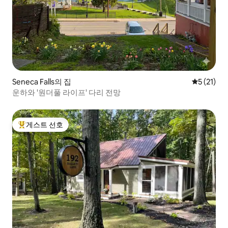
Seneca Falls의 집
평점 5점(5
5 (21)
운하와 '원더풀 라이프' 다리 전망
게스트 선호
상위 게스트 선호