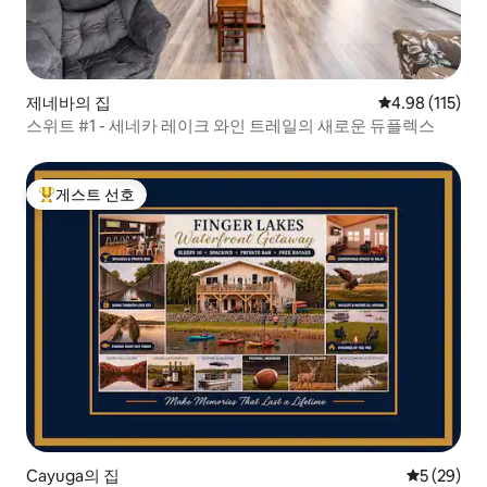
제네바의 집
평점 4.98점(5
4.98 (115)
스위트 #1 - 세네카 레이크 와인 트레일의 새로운 듀플렉스
게스트 선호
상위 게스트 선호
Cayuga의 집
평점 5점(5
5 (29)