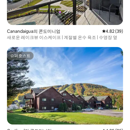
Canandaigua의 콘도미니엄
평점 4.82점(5
4.82 (39)
새로운 레이크뷰 이스케이프 | 계절별 온수 욕조 | 수영장 옆
슈퍼호스트
슈퍼호스트