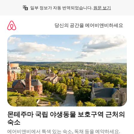
콘
일부 정보가 자동 번역되었습니다. 
원문 보기
텐
츠
로
당신의 공간을 에어비앤비하세요
바
로
가
기
몬테주마 국립 야생동물 보호구역 근처의
숙소
에어비앤비에서 특색 있는 숙소, 독채 등을 예약하세요.