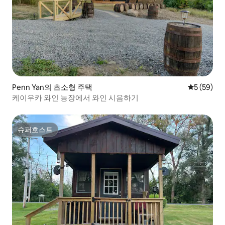
Penn Yan의 초소형 주택
평점 5점(5
5 (59)
케이우카 와인 농장에서 와인 시음하기
슈퍼호스트
슈퍼호스트