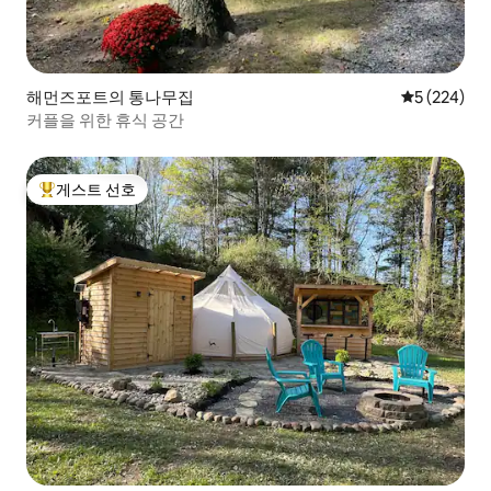
해먼즈포트의 통나무집
평점 5점(5점
5 (224)
커플을 위한 휴식 공간
게스트 선호
상위 게스트 선호