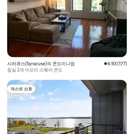
시러큐스(Syracuse)의 콘도미니엄
평점 4.93점(5
4.93 (177)
침실 2개 아모리 스퀘어 콘도
게스트 선호
게스트 선호