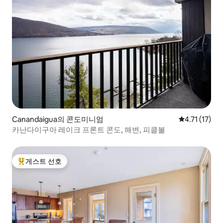
Canandaigua의 콘도미니엄
평점 4.71점(
4.71 (17)
카난다이구아 레이크 프론트 콘도, 해변, 피클볼
게스트 선호
상위 게스트 선호