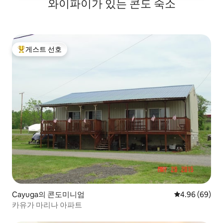
와이파이가 있는 콘도 숙소
게스트 선호
상위 게스트 선호
Cayuga의 콘도미니엄
평점 4.96점(5
4.96 (69)
카유가 마리나 아파트