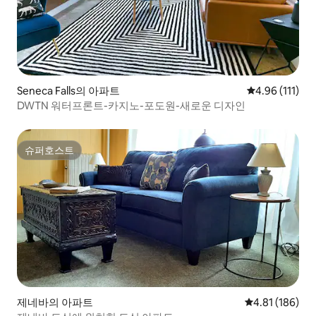
Seneca Falls의 아파트
평점 4.96점(5
4.96 (111)
DWTN 워터프론트-카지노-포도원-새로운 디자인
슈퍼호스트
슈퍼호스트
제네바의 아파트
평점 4.81점(5
4.81 (186)