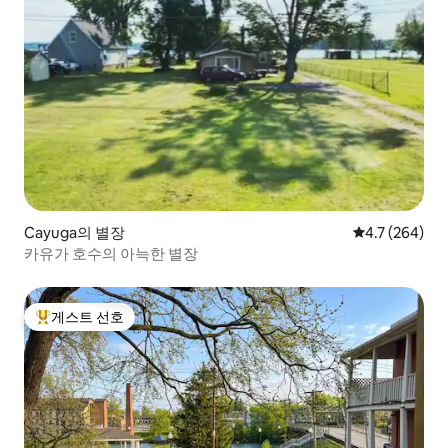
Cayuga의 별장
평점 4.7점(5점
4.7 (264)
카유가 호수의 아늑한 별장
게스트 선호
상위 게스트 선호