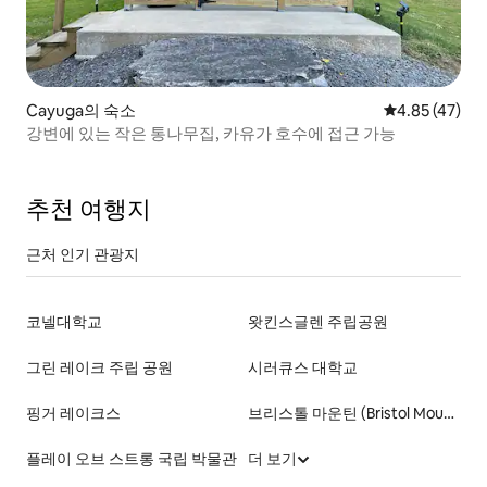
Cayuga의 숙소
평점 4.85점(5
4.85 (47)
강변에 있는 작은 통나무집, 카유가 호수에 접근 가능
추천 여행지
근처 인기 관광지
코넬대학교
왓킨스글렌 주립공원
그린 레이크 주립 공원
시러큐스 대학교
핑거 레이크스
브리스톨 마운틴 (Bristol Mountain)
플레이 오브 스트롱 국립 박물관
더 보기