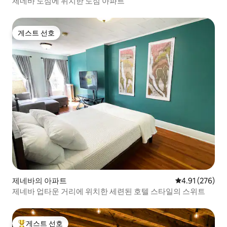
제네바 도심에 위치한 도심 아파트
게스트 선호
게스트 선호
제네바의 아파트
평점 4.91점(5점
4.91 (276)
제네바 업타운 거리에 위치한 세련된 호텔 스타일의 스위트
게스트 선호