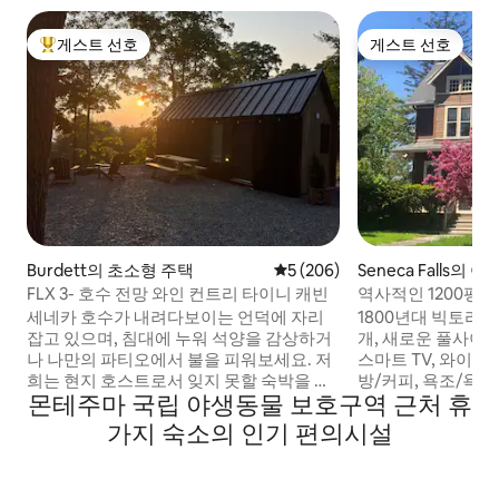
게스트 선호
게스트 선호
상위 게스트 선호
게스트 선호
Burdett의 초소형 주택
평점 5점(5점 만점), 후기 206
5 (206)
Seneca Falls의 
FLX 3- 호수 전망 와인 컨트리 타이니 캐빈
역사적인 1200평
스(남쪽 유닛)
세네카 호수가 내려다보이는 언덕에 자리
1800년대 빅토리아풍
잡고 있으며, 침대에 누워 석양을 감상하거
개, 새로운 풀사이즈 
나 나만의 파티오에서 불을 피워보세요. 저
스마트 TV, 와이파
희는 현지 호스트로서 잊지 못할 숙박을 보
방/커피, 욕조/욕조
몬테주마 국립 야생동물 보호구역 근처 휴
내실 수 있도록 도와드리겠습니다! 핑거 레
핑, 반클리프 호수, 
이크에서 하고 싶은 모든 것을 손쉽게 즐길
성 권리 공원 및 박
가지 숙소의 인기 편의시설
수 있습니다. 와이너리가 많고, 바로 옆에 2
현지 상점까지 도보
곳이 있으며, 근처에 여러 양조장이 있고, 호
니다. 와이너리-양조
수까지 몇 분 거리에 있으며, 왓킨스 글렌 시
포, 호수 및 수영, 