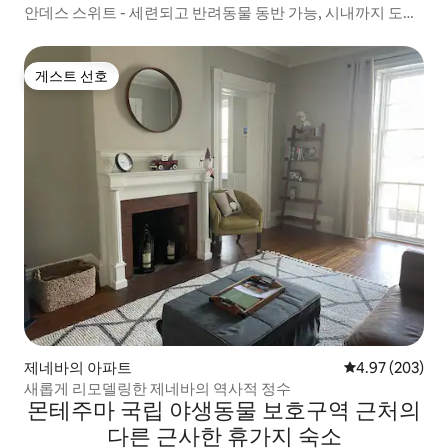
안데스 스위트 - 세련되고 반려동물 동반 가능, 시내까지 도보
거리
게스트 선호
게스트 선호
제네바의 아파트
평점 4.97점(5점
4.97 (203)
새롭게 리모델링한 제네바의 역사적 정수
몬테주마 국립 야생동물 보호구역 근처의
다른 근사한 휴가지 숙소