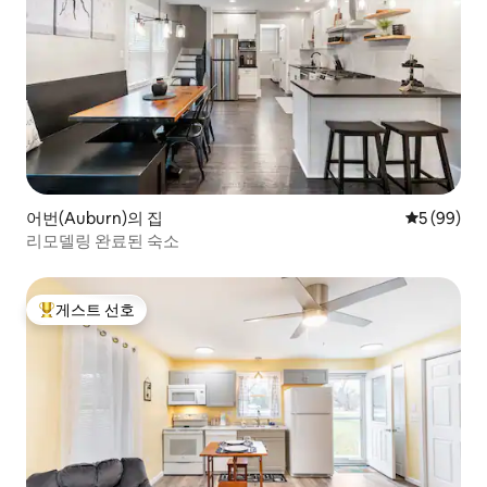
어번(Auburn)의 집
평점 5점(5
5 (99)
리모델링 완료된 숙소
게스트 선호
상위 게스트 선호