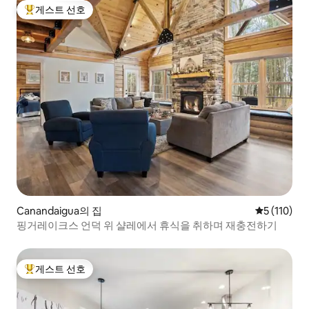
게스트 선호
상위 게스트 선호
Canandaigua의 집
평점 5점(5점
5 (110)
핑거레이크스 언덕 위 샬레에서 휴식을 취하며 재충전하기
게스트 선호
상위 게스트 선호