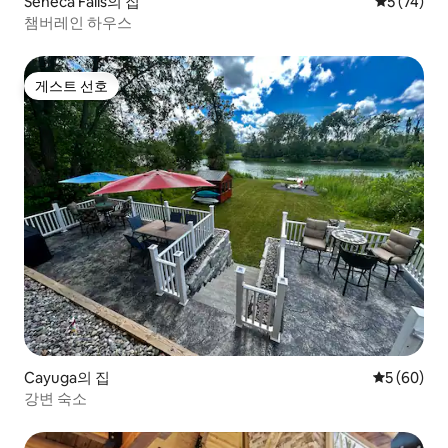
Seneca Falls의 집
평점 5점(5
5 (74)
챔버레인 하우스
게스트 선호
게스트 선호
Cayuga의 집
평점 5점(5
5 (60)
강변 숙소