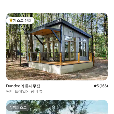
게스트 선호
상위 게스트 선호
Dundee의 통나무집
평점 5점(5점
5 (165)
팀버 트레일의 팀버 뷰
슈퍼호스트
슈퍼호스트