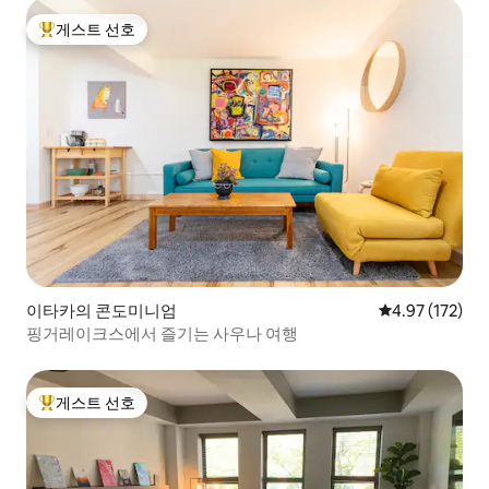
게스트 선호
상위 게스트 선호
이타카의 콘도미니엄
평점 4.97점(5
4.97 (172)
핑거레이크스에서 즐기는 사우나 여행
게스트 선호
상위 게스트 선호