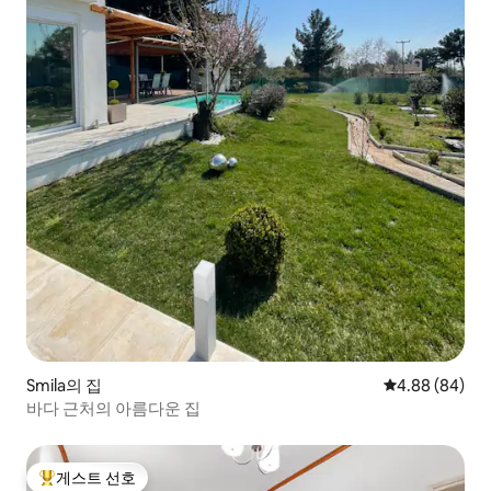
Smila의 집
평점 4.88점(5
4.88 (84)
바다 근처의 아름다운 집
게스트 선호
상위 게스트 선호