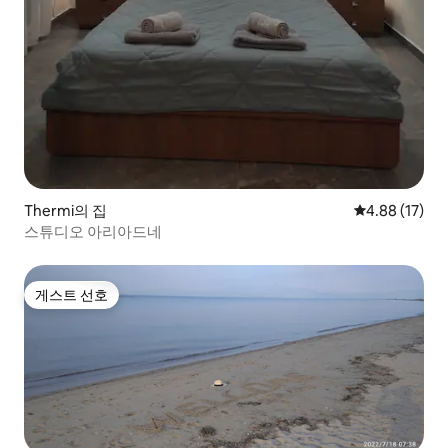
Thermi의 집
평점 4.88점(5
4.88 (17)
스튜디오 아리아드네
게스트 선호
게스트 선호