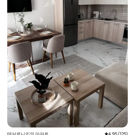
테살로니키의 아파트
평점 4.95점(5
4.95 (125)