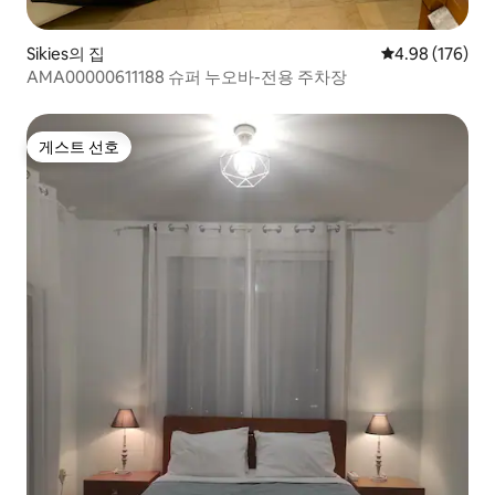
Sikies의 집
평점 4.98점(5점
4.98 (176)
AMA00000611188 슈퍼 누오바-전용 주차장
게스트 선호
게스트 선호