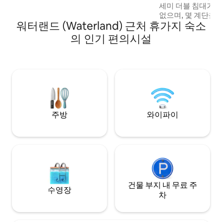
세미 더블 침대가 있습니다.
없으며, 몇 계단을
워터랜드 (Waterland) 근처 휴가지 숙소
니다. 저희 숙소는 주택 단기 임대 관련 법률
POL1187/2017
의 인기 편의시설
완료하시면 IAPR
TIN과 신분증 사진을
리스 시민권자가 아
제출하셔야 합니다
주방
와이파이
건물 부지 내 무료 주
수영장
차