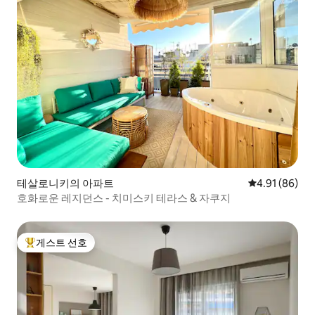
테살로니키의 아파트
평점 4.91점(5
4.91 (86)
호화로운 레지던스 - 치미스키 테라스 & 자쿠지
게스트 선호
상위 게스트 선호