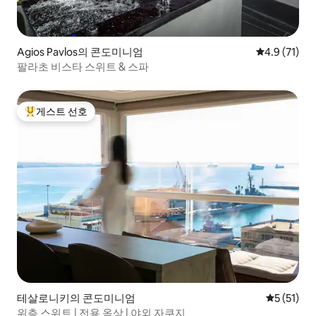
Agios Pavlos의 콘도미니엄
평점 4.9점(5
4.9 (71)
팔라초 비스타 스위트 & 스파
게스트 선호
상위 게스트 선호
테살로니키의 콘도미니엄
평점 5점(5
5 (51)
위층 스위트 | 전용 옥상 | 야외 자쿠지