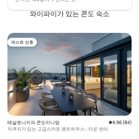
와이파이가 있는 콘도 숙소
게스트 선호
게스트 선호
테살로니키의 콘도미니엄
평점 4.96점(5
4.96 (84)
자쿠지가 있는 고급스러운 펜트하우스 - 타운 센터