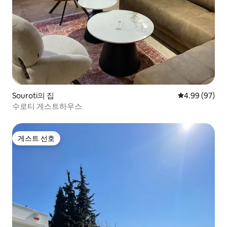
Souroti의 집
평점 4.99점(5
4.99 (97)
수로티 게스트하우스
게스트 선호
게스트 선호