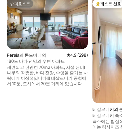
슈퍼호스트
게스트 선호
슈퍼호스트
상위 게스트 선호
Peraia의 콘도미니엄
평점 4.9점(5점 만점), 후기 298
4.9 (298)
180도 바다 전망의 수변 아파트
세련되고 편안한 70m2 아파트, 시설 완비!
나무의 따뜻함, 바다 전망, 수영을 즐기는 사
람에게 이상적입니다!!! 테살로니키 공항에
서 10분, 도시에서 30분 거리에 있습니다.
이 아파트는 완벽한 해변 위치, 인테리어 디
자인, 도시로의 쉬운 접근성을 갖추고 있습
니다. 이 동네에는 해변 바, 슈퍼마켓, 헬스
장, 선술집, 카페 등 방문 중 즐길 수 있는 다
테살로니키의 콘도
양한 활동을 찾을 수 있습니다. 페레아에서
테살로니키 숙소, 침실
도시로 페리를 타보세요!
숙소에는 침실 2개가
에는 킹사이즈 침대