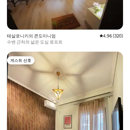
테살로니키의 콘도미니엄
평점 4.96점(5점
4.96 (320)
수변 근처의 넓은 도심 로프트
게스트 선호
게스트 선호