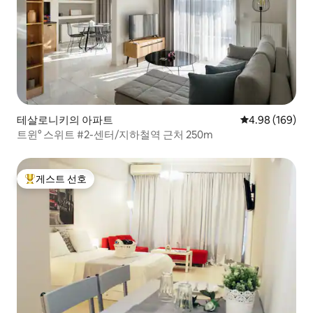
테살로니키의 아파트
평점 4.98점(5점
4.98 (169)
트윈° 스위트 #2-센터/지하철역 근처 250m
게스트 선호
상위 게스트 선호