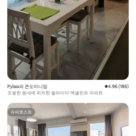
Pylaia의 콘도미니엄
평점 4.96점(5점
4.96 (186)
조용한 동네에 위치한 필라이아 엑셀런트 아파트
슈퍼호스트
슈퍼호스트