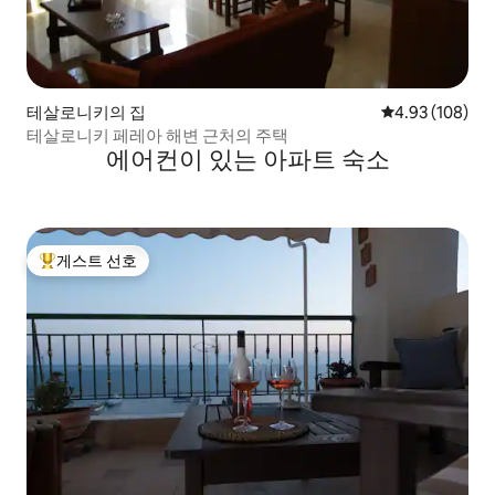
테살로니키의 집
평점 4.93점(5점
4.93 (108)
테살로니키 페레아 해변 근처의 주택
에어컨이 있는 아파트 숙소
게스트 선호
상위 게스트 선호