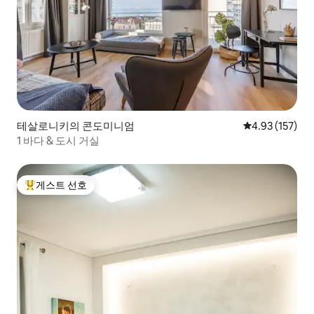
테살로니키의 콘도미니엄
평점 4.93점(5
4.93 (157)
1 바다 & 도시 거실
게스트 선호
상위 게스트 선호