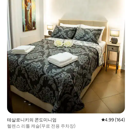
테살로니키의 콘도미니엄
평점 4.99점(5점
4.99 (164)
헬렌스 리틀 캐슬(무료 전용 주차장)