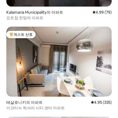
Kalamaria Municipality의 아파트
평점 4.99점(5
4.99 (79)
요트장 전망의 아파트
게스트 선호
상위 게스트 선호
테살로니키의 아파트
평점 4.95점(5점
4.95 (335)
이크티누 럭셔리 시티 센터 아파트