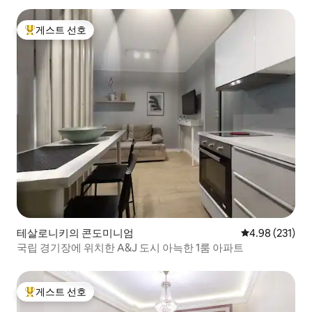
게스트 선호
상위 게스트 선호
테살로니키의 콘도미니엄
평점 4.98점(5점
4.98 (231)
국립 경기장에 위치한 A&J 도시 아늑한 1룸 아파트
게스트 선호
상위 게스트 선호