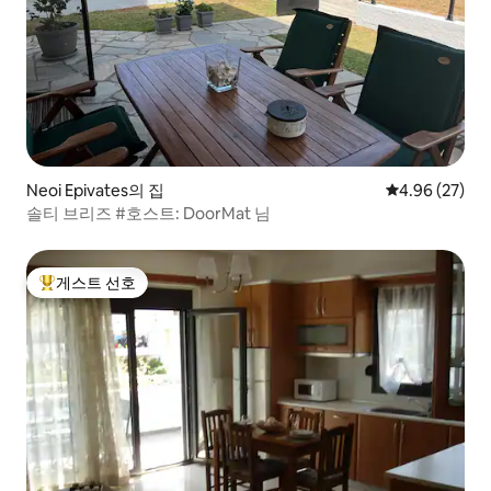
Neoi Epivates의 집
평점 4.96점(5
4.96 (27)
솔티 브리즈 #호스트: DoorMat 님
게스트 선호
상위 게스트 선호