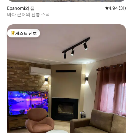
Epanomi의 집
평점 4.94점(5
4.94 (31)
바다 근처의 전통 주택
게스트 선호
상위 게스트 선호