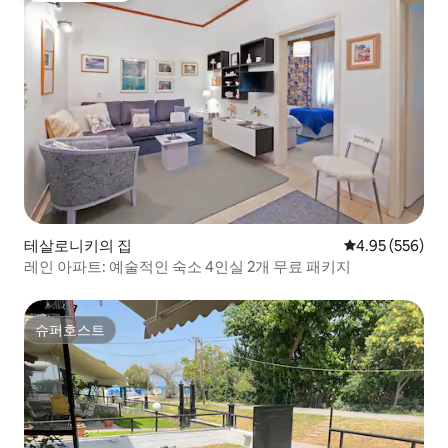
테살로니키의 집
평점 4.95점(5점
4.95 (556)
레인 아파트: 예술적인 숙소 4인실 2개 무료 패키지
슈퍼호스트
슈퍼호스트