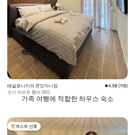
테살로니키의 콘도미니엄
평점 4.98점(5
4.98 (118)
코이 아파트 툼바 SKG
가족 여행에 적합한 하우스 숙소
게스트 선호
상위 게스트 선호