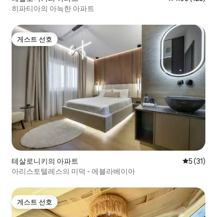
히파티아의 아늑한 아파트
게스트 선호
게스트 선호
테살로니키의 아파트
평점 5점(5
5 (31)
아리스토텔레스의 미덕 - 에블라베이아
게스트 선호
게스트 선호