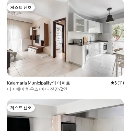
게스트 선호
게스트 선호
Kalamaria Municipality의 아파트
평점 5점(5
5 (11)
마이애미 하우스/바다 전망/2인
게스트 선호
게스트 선호