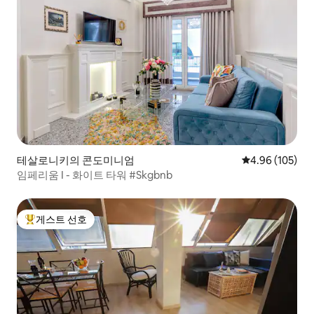
테살로니키의 콘도미니엄
평점 4.96점(5점
4.96 (105)
임페리움 I - 화이트 타워 #Skgbnb
게스트 선호
상위 게스트 선호