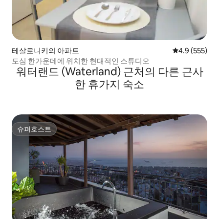
테살로니키의 아파트
평점 4.9점(5점
4.9 (555)
도심 한가운데에 위치한 현대적인 스튜디오
워터랜드 (Waterland) 근처의 다른 근사
한 휴가지 숙소
슈퍼호스트
슈퍼호스트