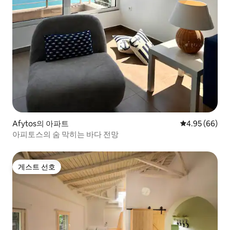
Afytos의 아파트
평점 4.95점(5
4.95 (66)
아피토스의 숨 막히는 바다 전망
게스트 선호
게스트 선호