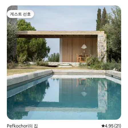
게스트 선호
게스트 선호
Pefkochori의 집
평점 4.95점(5
4.95 (21)