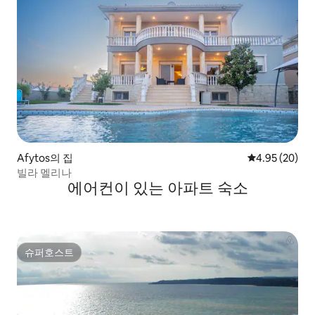
Afytos의 집
평점 4.95점(5
4.95 (20)
빌라 멜리나
에어컨이 있는 아파트 숙소
슈퍼호스트
슈퍼호스트