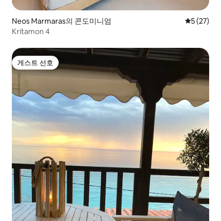
Neos Marmaras의 콘도미니엄
평점 5점(5
5 (27)
Kritamon 4
게스트 선호
게스트 선호