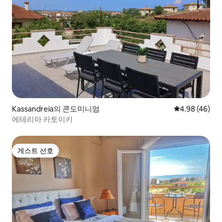
Kassandreia의 콘도미니엄
평점 4.98점(5
4.98 (46)
에테리아 카토이키
게스트 선호
게스트 선호