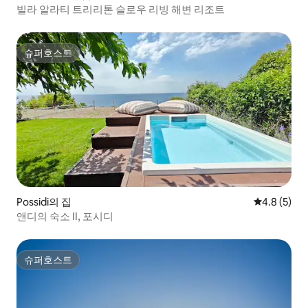
빌라 알라티 트리리톤 슬로우 리빙 해변 리조트
슈퍼호스트
슈퍼호스트
Possidi의 집
평점 4.8점(
4.8 (5)
앤디의 숙소 II, 포시디
슈퍼호스트
슈퍼호스트