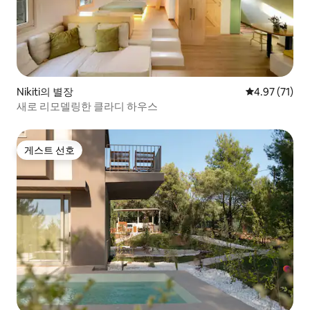
Nikiti의 별장
평점 4.97점(5
4.97 (71)
새로 리모델링한 클라디 하우스
게스트 선호
게스트 선호