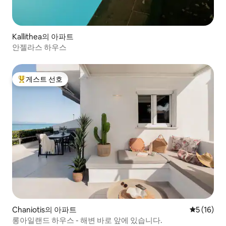
Kallithea의 아파트
안젤라스 하우스
게스트 선호
상위 게스트 선호
Chaniotis의 아파트
평점 5점(5
5 (16)
롱아일랜드 하우스 - 해변 바로 앞에 있습니다.