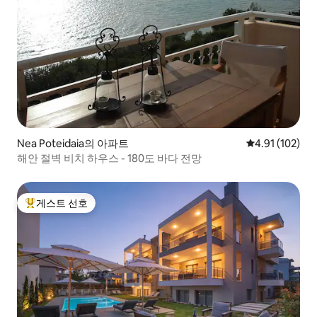
Nea Poteidaia의 아파트
평점 4.91점(5
4.91 (102)
해안 절벽 비치 하우스 - 180도 바다 전망
게스트 선호
상위 게스트 선호