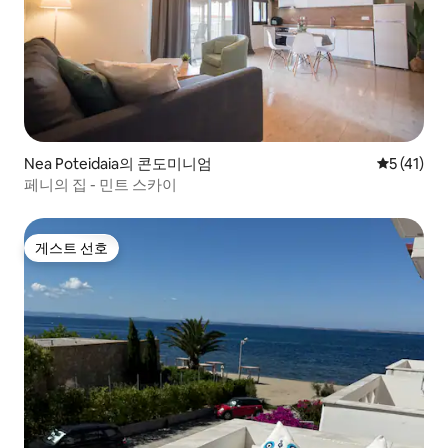
Nea Poteidaia의 콘도미니엄
평점 5점(5
5 (41)
페니의 집 - 민트 스카이
게스트 선호
게스트 선호