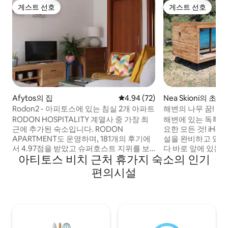
게스트 선호
게스트 선호
게스트 선호
게스트 선호
Afytos의 집
평점 4.94점(5점 만점), 후기 72
4.94 (72)
Nea Skioni의 초
Rodon2 - 아피토스에 있는 침실 2개 아파트
해변의 나무 꿈! -
RODON HOSPITALITY 계열사 중 가장 최
해변에 있는 독특한 
근에 추가된 숙소입니다. RODON
요한 모든 것! iHouse는 필요한 모든 편의시
APARTMENT도 운영하며, 181개의 후기에
설을 완비하고 있습
서 4.97점을 받았고 슈퍼호스트 지위를 보
다 바로 앞에 있는
아티토스 비치 근처 휴가지 숙소의 인기
유하고 있습니다! 침실 2개가 있는 완전히
니다. 휴식을 취하
리노베이션된 아파트로, 게스트가 편안하
길 수 있는 숙소를 
편의시설
게 숙박하는 데 필요한 모든 것을 갖추고 있
이상적입니다! 숙소에 셀프 체크인 시스템
습니다. 베이커리 "레모니스" 는 270미터
이 마련되어 있습니
(도보 3피트, 300미터에서 가장 가까운 슈
요한 모든 정보를 
퍼마켓, 400미터의 약국, 도보로 몇 분 거리
에 바와 레스토랑이 있습니다.