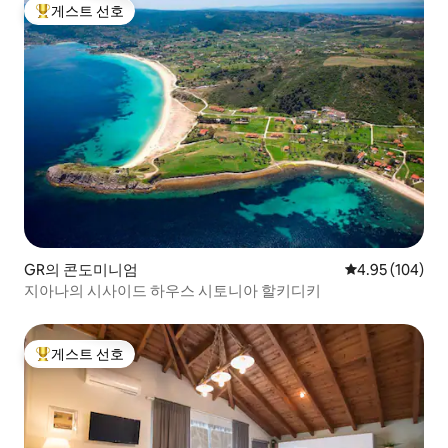
게스트 선호
상위 게스트 선호
GR의 콘도미니엄
평점 4.95점(5점
4.95 (104)
지아나의 시사이드 하우스 시토니아 할키디키
게스트 선호
상위 게스트 선호