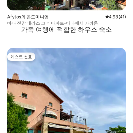
Afytos의 콘도미니엄
평점 4.93점(
4.93 (41)
바다 전망 테라스 코너 아파트-바다에서 가까움
가족 여행에 적합한 하우스 숙소
게스트 선호
게스트 선호