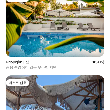
게스트 선호
Kriopighi의 집
평점 5점(5
5 (15)
공용 수영장이 있는 우아한 저택
게스트 선호
게스트 선호