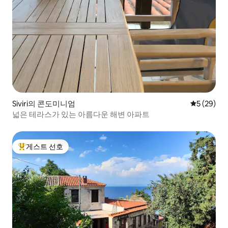
Siviri의 콘도미니엄
평점 5점(5
5 (29)
넓은 테라스가 있는 아름다운 해변 아파트
게스트 선호
상위 게스트 선호