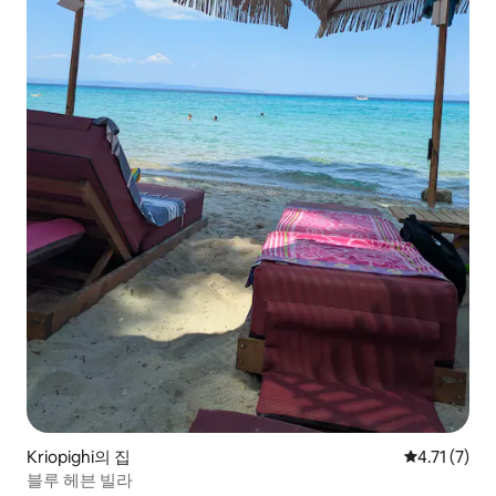
Kriopighi의 집
평점 4.71점
4.71 (7)
블루 헤븐 빌라