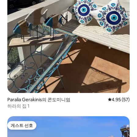
Paralia Gerakinis의 콘도미니엄
평점 4.95점(5
4.95 (57)
하라의 집 1
게스트 선호
게스트 선호