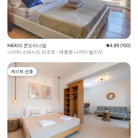
Nikiti의 콘도미니엄
평점 4.89점(5점
4.89 (100)
니키티 스파시스 리조트 - 메종렛 니키티 빌리지
게스트 선호
게스트 선호