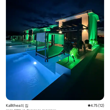
Kallithea의 집
평점 4.75점(
4.75 (12)