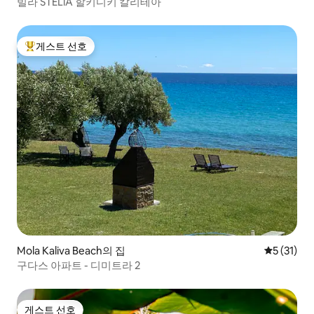
빌라 STELiA 할키디키 칼리테아
게스트 선호
상위 게스트 선호
Mola Kaliva Beach의 집
평점 5점(5
5 (31)
구다스 아파트 - 디미트라 2
게스트 선호