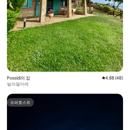
Possidi의 집
평점 4.88점(5
4.88 (48)
빌라델마레
슈퍼호스트
슈퍼호스트