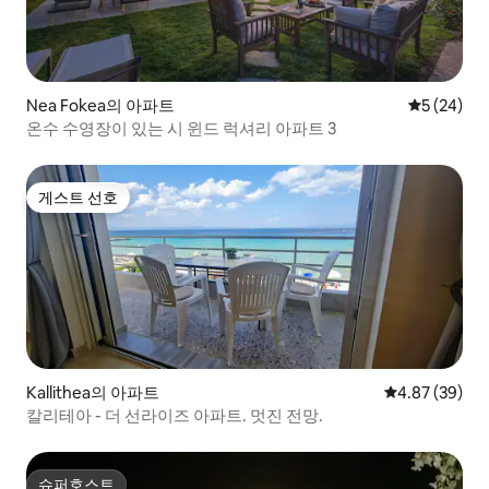
Nea Fokea의 아파트
평점 5점(5
5 (24)
온수 수영장이 있는 시 윈드 럭셔리 아파트 3
게스트 선호
게스트 선호
Kallithea의 아파트
평점 4.87점(5
4.87 (39)
칼리테아 - 더 선라이즈 아파트. 멋진 전망.
슈퍼호스트