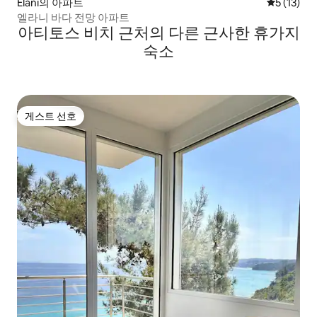
Elani의 아파트
평점 5점(5
5 (13)
엘라니 바다 전망 아파트
아티토스 비치 근처의 다른 근사한 휴가지
숙소
게스트 선호
게스트 선호