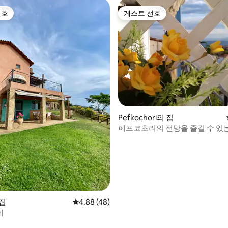
선호
게스트 선호
선호
게스트 선호
 후기 26개
Pefkochori의 집
페프코초리의 전망을 즐길 수 있는
장
 집
평점 4.88점(5점 만점), 후기 48개
4.88 (48)
레