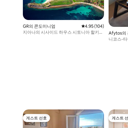
GR의 콘도미니엄
평점 4.95점(5점 만점), 
4.95 (104)
지아나의 시사이드 하우스 시토니아 할키디
Afytos
키
니코스-타
게스트 선호
게스트 
게스트 선호
게스트 