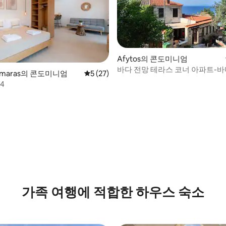
Afytos의 콘도미니엄
바다 전망 테라스 코너 아파트-바
armaras의 콘도미니엄
평점 5점(5점 만점), 후기 27개
5 (27)
까움
 4
후기 100개
가족 여행에 적합한 하우스 숙소