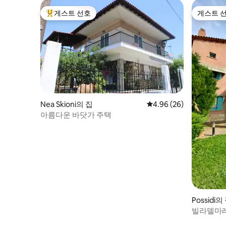
게스트 선호
게스트 
상위 게스트 선호
게스트 
Nea Skioni의 집
평점 4.96점(5점 만점),
4.96 (26)
아름다운 바닷가 주택
Possidi의
빌라델마