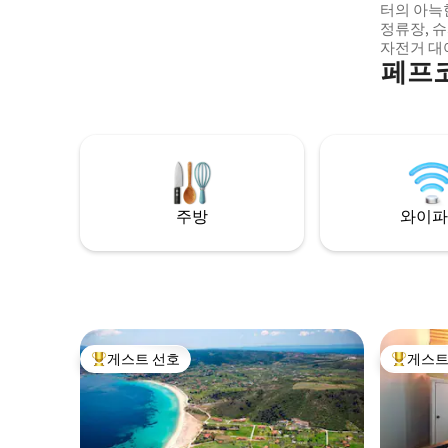
터의 아늑한
정류장, 슈
자전거 대여
페프코
에는 커피메
접시, 조
있습니다. 시트, 수건 및 기타 모든 기구는 코
로나19로
해 보건부
주방
와이파
게스트 선호
게스트
상위 게스트 선호
상위 게