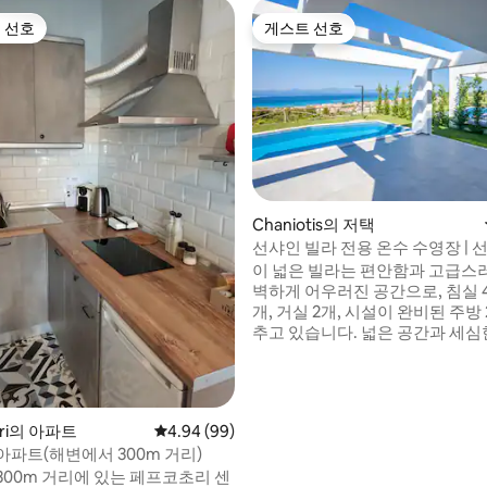
 선호
게스트 선호
스트 선호
게스트 선호
 후기 10개
Chaniotis의 저택
선샤인 빌라 전용 온수 수영장 | 
라
이 넓은 빌라는 편안함과 고급스
벽하게 어우러진 공간으로, 침실 4
개, 거실 2개, 시설이 완비된 주방
추고 있습니다. 넓은 공간과 세심
을 갖춘 이 저택은 모든 라이프스
뜻하고 다양한 생활 환경을 제공합니
영장에는 염분 전해 시스템이 있어
질이 필요하지 않으며, 역류 수영
ori의 아파트
평점 4.94점(5점 만점), 후기 99개
4.94 (99)
로 마사지 기능을 제공합니다. 빌라 크기:
아파트(해변에서 300m 거리)
186m2
300m 거리에 있는 페프코초리 센