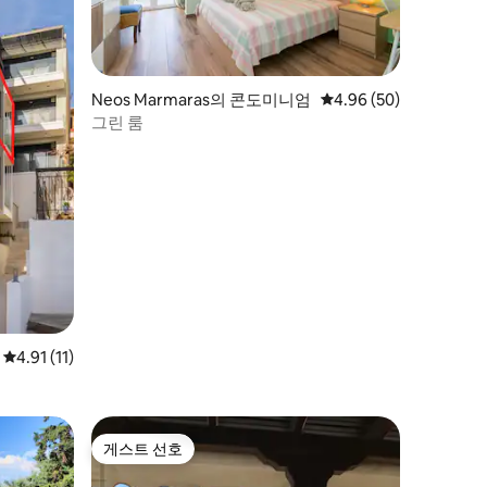
Neos Marmaras의 콘도미니엄
평점 4.96점(5점 만점),
4.96 (50)
그린 룸
평점 4.91점(5점 만점), 후기 11개
4.91 (11)
게스트 선호
게스트 선호