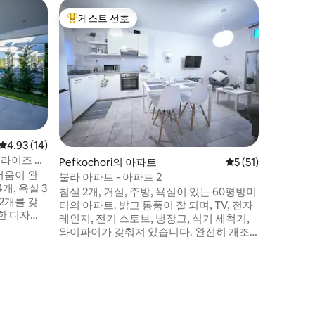
Pefkoch
게스트 선호
슈퍼호
상위 게스트 선호
슈퍼호
Villa Petra 트리리톤 슬로우 리빙 해변
트
울창한 올
돌로 지어
내려다보이
다. 이 
에서 추억
해의 분위
에 비치 
으며, 차
평점 4.93점(5점 만점), 후기 14개
4.93 (14)
해변과 해
선라이즈 빌
Pefkochori의 아파트
평점 5점(5점 만점),
5 (51)
러움이 완
불라 아파트 - 아파트 2
개, 욕실 3
침실 2개, 거실, 주방, 욕실이 있는 60평방미
 2개를 갖
터의 아파트. 밝고 통풍이 잘 되며, TV, 전자
한 디자인
레인지, 전기 스토브, 냉장고, 식기 세척기,
타일에 따
와이파이가 갖춰져 있습니다. 완전히 개조
다. 수
되었으며 바다에서 200미터 거리에 있습니
 화학 물
다. 아파트에서 300미터 거리에 울타리가
과 하이드
있는 주차장이 있습니다. 가격에는 게스트
가 지불하는 1박당 8유로의 "국세, <기후 위
기세>"가 포함되어 있습니다.