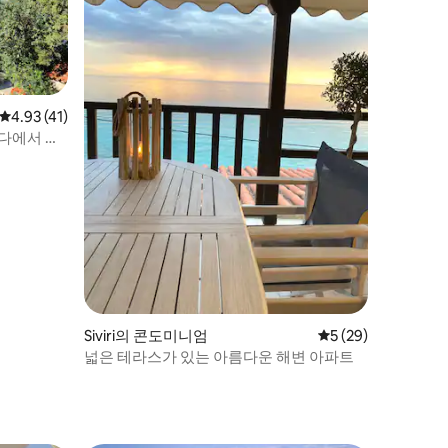
평점 4.93점(5점 만점), 후기 41개
4.93 (41)
다에서 가
Siviri의 콘도미니엄
평점 5점(5점 만점),
5 (29)
넓은 테라스가 있는 아름다운 해변 아파트