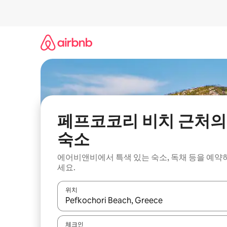
콘
텐
츠
로
바
로
가
기
페프코코리 비치 근처의
숙소
에어비앤비에서 특색 있는 숙소, 독채 등을 예약
세요.
위치
결과가 나오면 위·아래 화살표 키를 사용하거나 터치
체크인