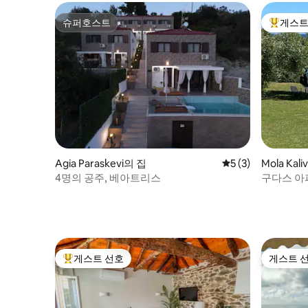
슈퍼호스트
게스트
슈퍼호스트
상위 게
Agia Paraskevi의 집
평점 5점(5점 만점)
5 (3)
Mola Kal
4명의 공주, 베아트리스
구다스 아파
게스트 선호
게스트 
상위 게스트 선호
게스트 