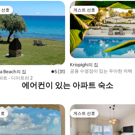
 선호
게스트 선호
스트 선호
게스트 선호
Kriopighi의 집
공용 수영장이 있는 우아한 저택
, 후기 3개
iva Beach의 집
평점 5점(5점 만점), 후기 31개
5 (31)
트 - 디미트라 2
에어컨이 있는 아파트 숙소
선호
게스트 선호
선호
게스트 선호