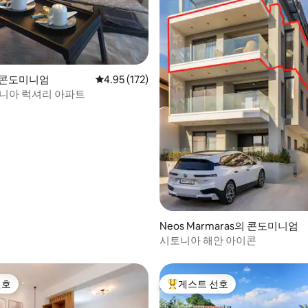
후기 104개
의 콘도미니엄
평점 4.95점(5점 만점), 후기 172개
4.95 (172)
니아 럭셔리 아파트
Neos Marmaras의 콘도미니엄
시토니아 해안 아이콘
선호
게스트 선호
선호
상위 게스트 선호