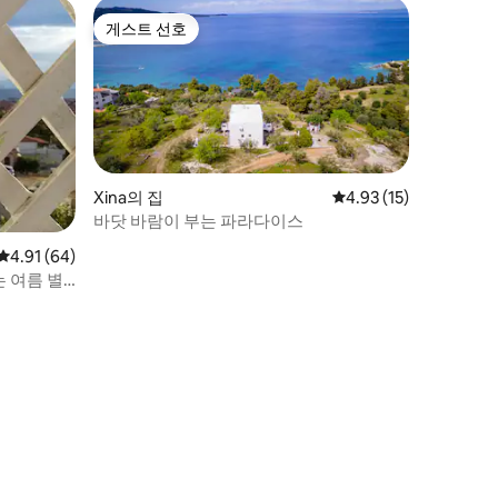
게스트 선호
게스트 선호
Xina의 집
평점 4.93점(5점 만점),
4.93 (15)
바닷 바람이 부는 파라다이스
평점 4.91점(5점 만점), 후기 64개
4.91 (64)
 여름 별