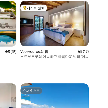
게스트 선호
상위 게스트 선호
Vourvourou의 집
평점 5점(5점 만점),
5 (17)
평점 5점(5점 만점), 후기 15개
5 (15)
부르부루루의 아늑하고 아름다운 빌라 '아
르모니아'
슈퍼호스트
슈퍼호스트