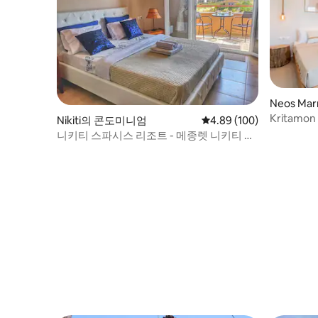
Neos M
Kritamon
Nikiti의 콘도미니엄
평점 4.89점(5점 만점), 
4.89 (100)
니키티 스파시스 리조트 - 메종렛 니키티 빌
리지