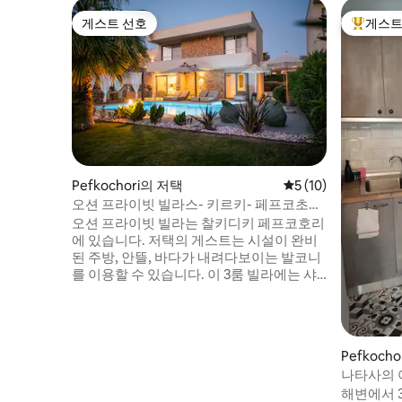
게스트 선호
게스트
게스트 선호
상위 게
Pefkochori의 저택
평점 5점(5점 만점),
5 (10)
오션 프라이빗 빌라스- 키르키- 페프코초리,
할키디키
오션 프라이빗 빌라는 찰키디키 페프코호리
에 있습니다. 저택의 게스트는 시설이 완비
된 주방, 안뜰, 바다가 내려다보이는 발코니
를 이용할 수 있습니다. 이 3룸 빌라에는 샤
워기가 있는 욕실 3개, 에어컨, TV가 있습니
다. 모든 침대에는 COCO-MAT 매트리스와
베개가 있어 가장 즐거운 수면을 경험할 수
있습니다. 빌라에는 바비큐 시설과 주차장
Pefkoch
도 마련되어 있습니다. 수영장에는 어린이
나타사의 
수영장/온수 욕조도 마련되어 있습니다.
해변에서 