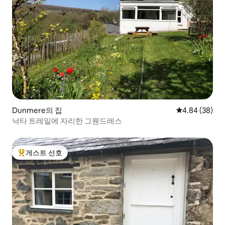
Dunmere의 집
평점 4.84점(5
4.84 (38)
낙타 트레일에 자리한 그웬드레스
게스트 선호
상위 게스트 선호