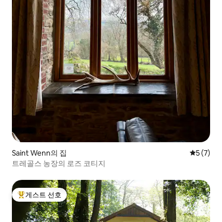
Saint Wenn의 집
평점 5점(
5 (7)
트레골스 농장의 로즈 코티지
게스트 선호
상위 게스트 선호