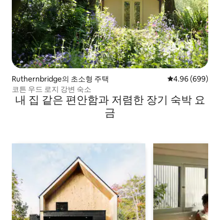
Ruthernbridge의 초소형 주택
평점 4.96점(5점
4.96 (699)
코튼 우드 로지 강변 숙소
내 집 같은 편안함과 저렴한 장기 숙박 요
금