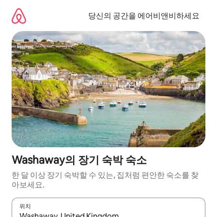
콘
텐
당신의 공간을 에어비앤비하세요
츠
로
바
로
가
기
Washaway의 장기 숙박 숙소
한 달 이상 장기 숙박할 수 있는, 집처럼 편안한 숙소를 찾
아보세요.
위치
결과가 나오면 위·아래 화살표 키를 사용하거나 터치 또는 스와이프