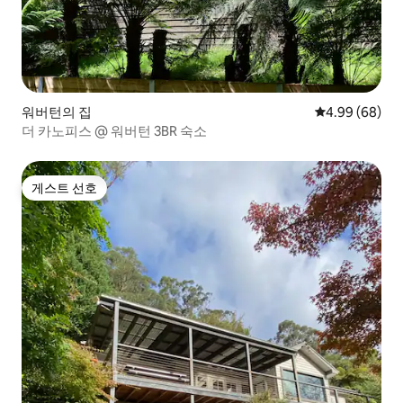
워버턴의 집
평점 4.99점(5
4.99 (68)
더 카노피스 @ 워버턴 3BR 숙소
게스트 선호
게스트 선호