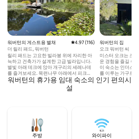
워버턴의 게스트용 별채
평점 4.97점(5점 만점), 후기 116
4.97 (116)
워버턴의 집
더 릴리 패드, 워버턴
오크 워버턴 씨
릴리 패드는 고요한 빌라봉 위에 자리한 아
미스터 오크는 조
늑하고 건축가가 설계한 고급 빌라입니다.
운 경험을 즐길 수
별빛 아래 데크에 앉아 개구리의 세레나데
이 숙소는 인더스
를 즐겨보세요. 목련나무 아래에서 피크닉
를 이루는 가구로 
워버턴의 휴가용 임대 숙소의 인기 편의시
을 즐겨보세요. 2024년 10월에 리모델링을
깔끔합니다. 정직하고 소박한 공간이지만
마친 이 숙소는 주방과 욕실이 딸린 객실을
그래서 저희가 좋
설
갖추고 있으며, 주변 3.5에이커에 이르는 부
그러길 바랍니다. 언덕을 내려가면 강, 상
지를 이용하실 수 있습니다. 건축가이자 웹
점, 레스토랑이 가
슬로드 '그랜드 디자인'의 진행자였던 피터
다. 심플하고 세련된 생활을 좋아하신다면
매디슨이 '작은 낙원'이라고 불렀던 이곳에
이 멋진 공간을 좋
서는 모든 방향에서 멋진 산 전망을 감상할
운 전망, 멋진 주말
수 있습니다.
은 오두막.
주방
와이파이