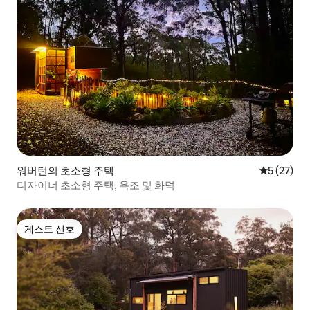
워버턴의 초소형 주택
평점 5점(5
5 (27)
디자이너 초소형 주택, 욕조 및 화덕
게스트 선호
게스트 선호