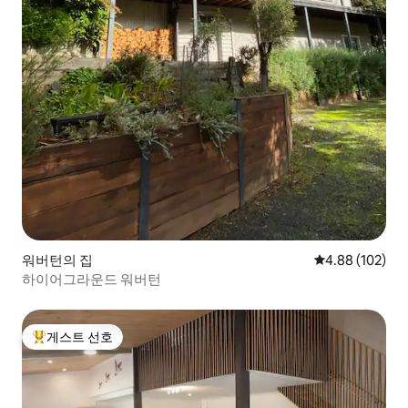
워버턴의 집
평점 4.88점(5점
4.88 (102)
하이어그라운드 워버턴
게스트 선호
상위 게스트 선호