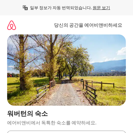
콘
일부 정보가 자동 번역되었습니다. 
원문 보기
텐
츠
로
당신의 공간을 에어비앤비하세요
바
로
가
기
워버턴의 숙소
에어비앤비에서 독특한 숙소를 예약하세요.