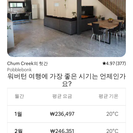
Chum Creek의 헛간
평점 4.97점(5점
4.97 (377)
Pobblebonk
워버턴 여행에 가장 좋은 시기는 언제인가
요?
월간
평균 요금
평균 기온
1월
₩236,497
20°C
2월
₩246,351
20°C