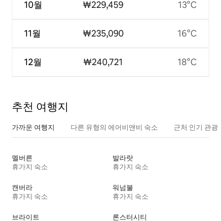
10월
₩229,459
13°C
11월
₩235,090
16°C
12월
₩240,721
18°C
추천 여행지
가까운 여행지
다른 유형의 에어비앤비 숙소
근처 인기 관광
멜버른
발라랏
휴가지 숙소
휴가지 숙소
캔버라
워넘불
휴가지 숙소
휴가지 숙소
브라이트
론스터시티