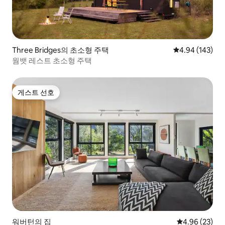
Three Bridges의 초소형 주택
평점 4.94점(5점
4.94 (143)
웜뱃 레스트 초소형 주택
게스트 선호
게스트 선호
워버턴의 집
평점 4.96점(5
4.96 (23)