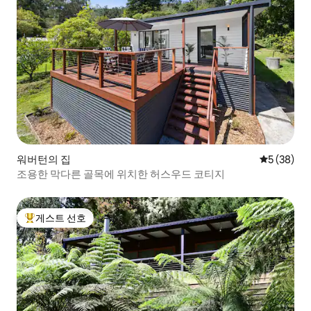
워버턴의 집
평점 5점(5
5 (38)
조용한 막다른 골목에 위치한 허스우드 코티지
게스트 선호
상위 게스트 선호