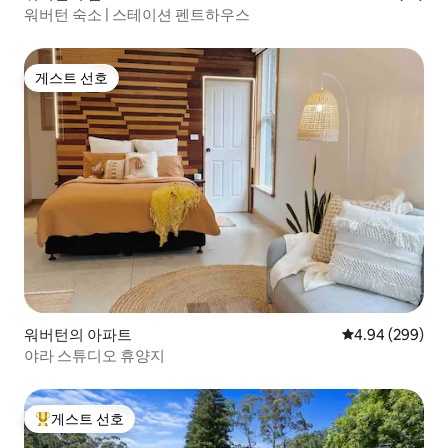
워버턴 숙소 | 스테이션 펜트하우스
게스트 선호
게스트 선호
워버턴의 아파트
평점 4.94점(5점
4.94 (299)
야라 스튜디오 휴양지
게스트 선호
상위 게스트 선호